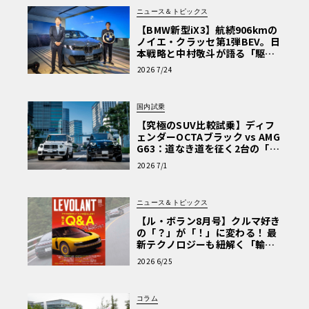
ニュース＆トピックス
【BMW新型iX3】航続906kmの
ノイエ・クラッセ第1弾BEV。日
本戦略と中村敬斗が語る「駆け
ぬける歓び」
2026 7/24
国内試乗
【究極のSUV比較試乗】ディフ
ェンダーOCTAブラック vs AMG
G63：道なき道を征く2台の「対
極的アプローチ」
2026 7/1
ニュース＆トピックス
【ル・ボラン8月号】クルマ好き
の「？」が「！」に変わる！ 最
新テクノロジーも紐解く「輸入
車Q&A」
2026 6/25
コラム