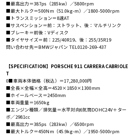
■最高出力＝387ps（285kw）／5800rpm
■最大トルク＝500Nm（51.0kg-m）／1800-5000rpm
■トランスミッション＝8速AT
■サスペンション＝前：ストラット、後：マルチリンク
■ブレーキ＝前後：Vディスク
■タイヤサイズ＝前：225/40R19、後：255/35R19
問い合わせ先＝BMWジャパン TEL0120-269-437
【SPECIFICATION】PORSCHE 911 CARRERA CABRIOLE
T
0■車両本体価格（税込）＝17,280,000円
■全長×全幅×全高＝4520×1850×1300mm
■ホイールベース＝2450mm
■車両重量＝1650kg
■エンジン種類／排気量＝水平対向6気筒DOHC24V＋ター
ボ／2981cc
■最高出力＝385ps（283kw）／6500rpm
■最大トルク＝450Nm（45.9kg-m）／1950-5000rpm