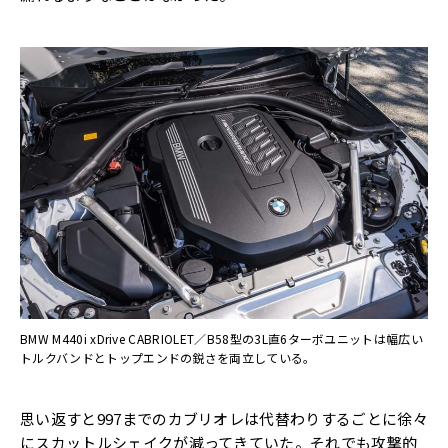
BMW M440i xDrive CABRIOLET／B58型の3L直6ターボユニットは幅広い
トルクバンドとトップエンドの鋭さを両立している。
思い返すと997までのカブリオレは代替わりするごとに徐々
にスカットルシェイクが減ってきていた。それでも攻撃的