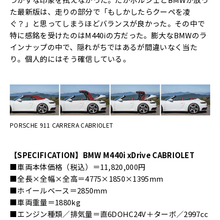
た最新版は、走りの部分で「もしかしたらクーペを凌
ぐ？」と思ってしまうほどバランスが良かった。その中で
特に感銘を受けたのはM440iの方だった。膨大なBMWのラ
インナップの中で、隠れがちではあるが間違いなく当た
り。個人的にはそう確信している。
PORSCHE 911 CARRERA CABRIOLET
【SPECIFICATION】BMW M440i xDrive CABRIOLET
■車両本体価格（税込）＝11,820,000円
■全長×全幅×全高＝4775×1850×1395mm
■ホイールベース＝2850mm
■車両重量＝1880kg
■エンジン種類／排気量＝直6DOHC24V＋ターボ／2997cc