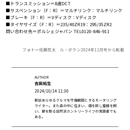
■トランスミッション＝8速DCT
■サスペンション（F：R）＝マルチリンク：マルチリンク
■ブレーキ（F：R）＝Vディスク：Vディスク
■タイヤサイズ（F：R）＝235/40ZR19：295/35ZR2
問い合わせ先＝ポルシェジャパン TEL0120-846-911
フォト＝佐藤亮太 ル・ボラン2024年11月号から転載
AUTHOR
吉田拓生
2024/10/14 11:30
新旧あらゆるクルマを守備範囲とするモータリング
ライター。また森の中に住まい、畑を耕し蜜蜂を飼
い、薪を割る自然派カントリーライフの実践者でも
ある。