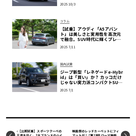
剖【PR】
2025 10/3
コラム
【試乗】アウディ「A5アバン
ト」は美しさと実用性を高次元
で融合。SUV時代に輝くプレミ
アムワゴンの真価【黒木美珠の
2025 7/11
輸入車デビューへの道】
国内試乗
ジープ新型「レネゲードe-Hybr
id」は「買い」か？ カッコだけ
じゃない実力派コンパクトSUV
に試乗してみた
2025 7/1
【比較試乗】スポーツクーペの
映画祭のレッドカーペットにフィ
王道を征く。2大ブランドのハイ
アットが！ ｢第19回 ローマ映画