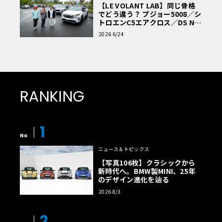
【LE VOLANT LAB】同じ骨格
でどう違う？ プジョー5008／シ
トロエンC5エアクロス／DS Nº4
読者一気乗りレポート
2026 6/24
RANKING
1
No
ニュース＆トピックス
【写真106枚】クラシックから
新時代へ。BMW製MINI、25年
のデザイン進化を辿る
2026 8/3
2