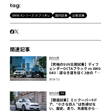
tag:
BMW 4シリーズ カブリオレ
国内試乗
比較試乗
関連記事
国内試乗
【究極のSUV比較試乗】ディフ
ェンダーOCTAブラック vs AMG
G63：道なき道を征く2台の「対
極的アプローチ」
2026 7/1
国内試乗
PR
【徹底試乗】ミニクーパー5ド
ア、“小さな巨人”は色褪せな
い。歴史、走り、先進性から解