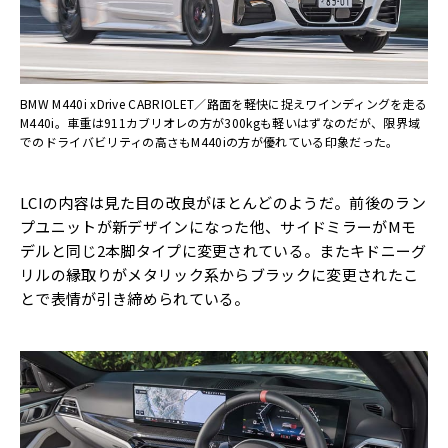
BMW M440i xDrive CABRIOLET／路面を軽快に捉えワインディングを走る
M440i。車重は911カブリオレの方が300kgも軽いはずなのだが、限界域
でのドライバビリティの高さもM440iの方が優れている印象だった。
LCIの内容は見た目の改良がほとんどのようだ。前後のラン
プユニットが新デザインになった他、サイドミラーがMモ
デルと同じ2本脚タイプに変更されている。またキドニーグ
リルの縁取りがメタリック系からブラックに変更されたこ
とで表情が引き締められている。