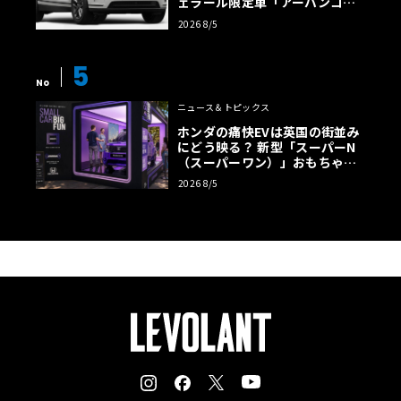
ェラール限定車「アーバンコン
トラスト・エディション」登場
2026 8/5
5
No
ニュース＆トピックス
ホンダの痛快EVは英国の街並み
にどう映る？ 新型「スーパーN
（スーパーワン）」おもちゃ箱
ツアーの全貌
2026 8/5