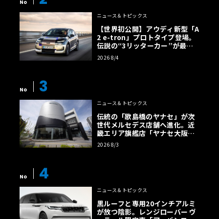
No
ニュース＆トピックス
【世界初公開】アウディ新型「A
2 e-tron」プロトタイプ登場。
伝説の“3リッターカー”が最高
効率エントリーBEVとして復活
2026 8/4
【画像38枚】
3
No
ニュース＆トピックス
伝統の「歌島橋のヤナセ」が次
世代メルセデス店舗へ進化。近
畿エリア旗艦店「ヤナセ大阪支
店」がリニューアル
2026 8/3
4
No
ニュース＆トピックス
黒ルーフと専用20インチアルミ
が放つ陰影。レンジローバー ヴ