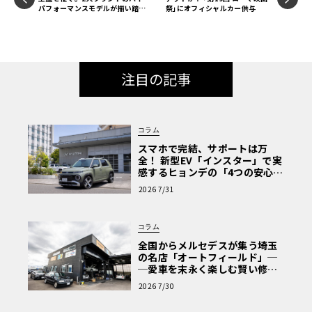
パフォーマンスモデルが揃い踏
祭｣にオフィシャルカー供与
み！「BMW・M4 vs メルセデス
AMG・CLE53」
注目の記事
コラム
スマホで完結、サポートは万
全！ 新型EV「インスター」で実
感するヒョンデの「4つの安心」
【第1回・ヒョンデ6つの疑問：
2026 7/31
Why? Hyundai?】〈PR〉
コラム
全国からメルセデスが集う埼玉
の名店「オートフィールド」─
─愛車を末永く楽しむ賢い修理
術と、プロがフックス製オイル
2026 7/30
を選ぶ理由〈PR〉