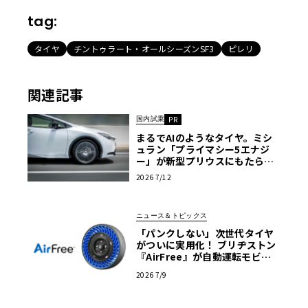
tag:
タイヤ
チントゥラート・オールシーズンSF3
ピレリ
関連記事
国内試乗
PR
まるでAIのようなタイヤ。ミシ
ュラン「プライマシー5エナジ
ー」が新型プリウスにもたらす
極上のプレミアム感
2026 7/12
ニュース＆トピックス
「パンクしない」次世代タイヤ
がついに実用化！ ブリヂストン
『AirFree』が自動運転モビリ
ティで全国初の社会実装
2026 7/9