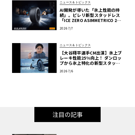
ニュース＆トピックス
AI開発が導いた「氷上性能の持
続」。ピレリ新型スタッドレス
「ICE ZERO ASIMMETRICO 2」
登場
2026 7/7
ニュース＆トピックス
【大谷翔平選手CM出演】氷上ブ
レーキ性能25%向上！ ダンロッ
プから氷上特化の新型スタッド
レス「アイスプロ」が誕生
2026 7/6
注目の記事