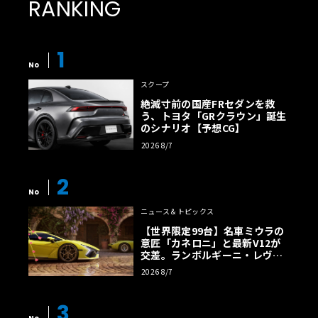
RANKING
1
No
スクープ
絶滅寸前の国産FRセダンを救
う、トヨタ「GRクラウン」誕生
のシナリオ【予想CG】
2026 8/7
2
No
ニュース＆トピックス
【世界限定99台】名車ミウラの
意匠「カネロニ」と最新V12が
交差。ランボルギーニ・レヴエ
ルトに60周年記念車が登場
2026 8/7
3