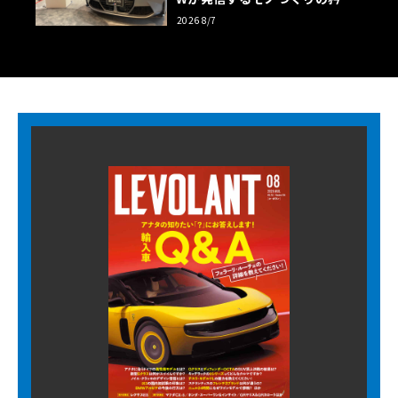
【木下隆之コラム】
2026 8/7