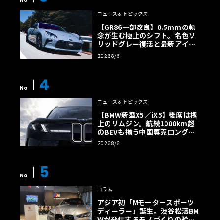
No
ニュース＆トピックス
【GR86一部改良】0.5mmの執
念が生む極上のシフト。名色ソ
リッドグレー復活と最新アイサ
イトでFRの極みへ
2026 8/6
4
No
ニュース＆トピックス
【BMW新型X5／iX5】後席は極
上のリムジン。航続1000km超
のBEVも揃う中国専売ロング仕
様の全貌
2026 8/6
5
No
コラム
アジア初「Mモータースポーツ
ディーラー」誕生。渋谷松濤BM
Wが発信するモノづくりの矜持