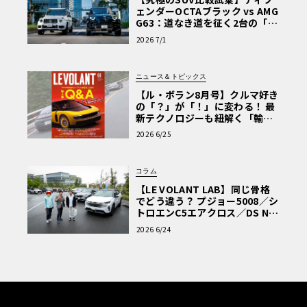
ェンダーOCTAブラック vs AMG
G63：道なき道を征く2台の「対
極的アプローチ」
2026 7/1
ニュース＆トピックス
【ル・ボラン8月号】クルマ好き
の「？」が「！」に変わる！ 最
新テクノロジーも紐解く「輸入
車Q&A」
2026 6/25
コラム
【LE VOLANT LAB】同じ骨格
でどう違う？ プジョー5008／シ
トロエンC5エアクロス／DS Nº4
読者一気乗りレポート
2026 6/24