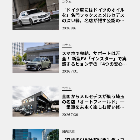
コラム
「ドイツ車にはドイツのオイル
を」名門フックスとメルセデス
の深い縁。名店が推す公認の安
心と、Cクラスで味わうシルキー
2026 8/6
な走り〈PR〉
コラム
スマホで完結、サポートは万
全！ 新型EV「インスター」で実
感するヒョンデの「4つの安心」
【第1回・ヒョンデ6つの疑問：
2026 7/31
Why? Hyundai?】〈PR〉
コラム
全国からメルセデスが集う埼玉
の名店「オートフィールド」─
─愛車を末永く楽しむ賢い修理
術と、プロがフックス製オイル
2026 7/30
を選ぶ理由〈PR〉
国内試乗
【究極のSUV比較試乗】ディフ