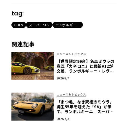
tag:
PHEV
スーパーSUV
ランボルギーニ
関連記事
ニュース＆トピックス
【世界限定99台】名車ミウラの
意匠「カネロニ」と最新V12が
交差。ランボルギーニ・レヴエ
ルトに60周年記念車が登場
2026 8/7
ニュース＆トピックス
「まつ毛」なき究極のミウラ。
誕生55年を迎えた「SV」が示
す、ランボルギーニ「スーパ
ー・ヴェローチェ」の哲学
2026 7/31