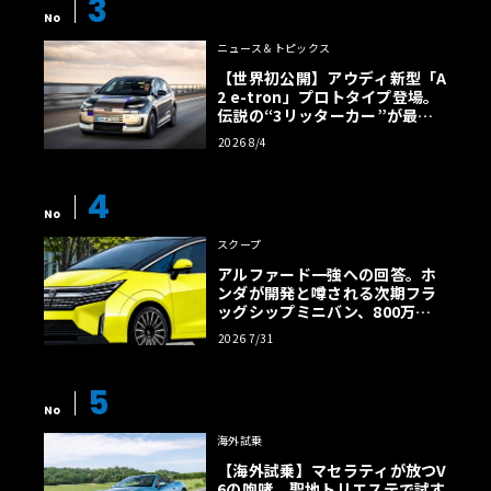
3
No
ニュース＆トピックス
【世界初公開】アウディ新型「A
2 e-tron」プロトタイプ登場。
伝説の“3リッターカー”が最高
効率エントリーBEVとして復活
2026 8/4
【画像38枚】
4
No
スクープ
アルファード一強への回答。ホ
ンダが開発と噂される次期フラ
ッグシップミニバン、800万円
超の勝算【予想CG】
2026 7/31
5
No
海外試乗
【海外試乗】マセラティが放つV
6の咆哮。聖地トリエステで試す