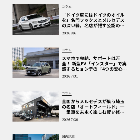
コラム
「ドイツ車にはドイツのオイル
を」名門フックスとメルセデス
の深い縁。名店が推す公認の安
心と、Cクラスで味わうシルキー
2026 8/6
な走り〈PR〉
コラム
スマホで完結、サポートは万
全！ 新型EV「インスター」で実
感するヒョンデの「4つの安心」
【第1回・ヒョンデ6つの疑問：
2026 7/31
Why? Hyundai?】〈PR〉
コラム
全国からメルセデスが集う埼玉
の名店「オートフィールド」─
─愛車を末永く楽しむ賢い修理
術と、プロがフックス製オイル
2026 7/30
を選ぶ理由〈PR〉
国内試乗