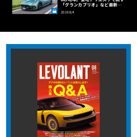
「グランカブリオ」など最新ト
ロフェオ3台の官能評価《LE VO
2026 8/4
LANT LAB》