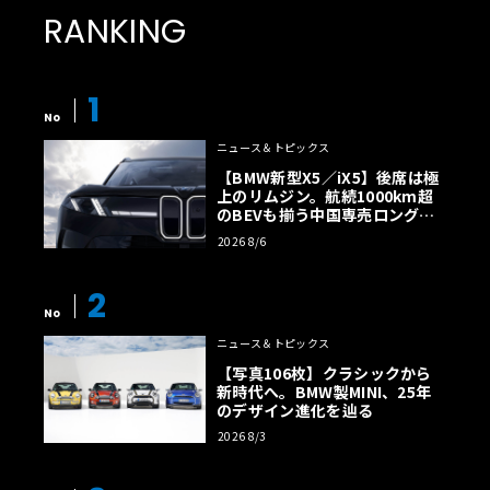
RANKING
1
No
ニュース＆トピックス
【BMW新型X5／iX5】後席は極
上のリムジン。航続1000km超
のBEVも揃う中国専売ロング仕
様の全貌
2026 8/6
2
No
ニュース＆トピックス
【写真106枚】クラシックから
新時代へ。BMW製MINI、25年
のデザイン進化を辿る
2026 8/3