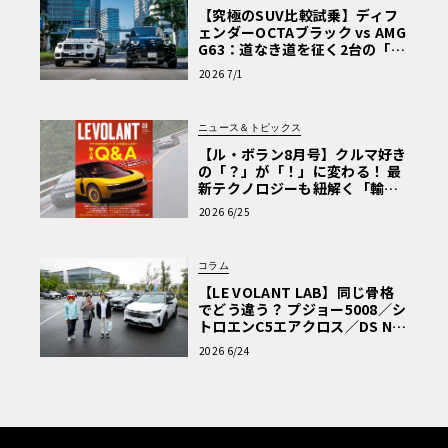
【究極のSUV比較試乗】ディフ
ェンダーOCTAブラック vs AMG
G63：道なき道を征く2台の「対
極的アプローチ」
2026 7/1
ニュース＆トピックス
【ル・ボラン8月号】クルマ好き
の「？」が「！」に変わる！ 最
新テクノロジーも紐解く「輸入
車Q&A」
2026 6/25
コラム
【LE VOLANT LAB】同じ骨格
でどう違う？ プジョー5008／シ
トロエンC5エアクロス／DS Nº4
読者一気乗りレポート
2026 6/24