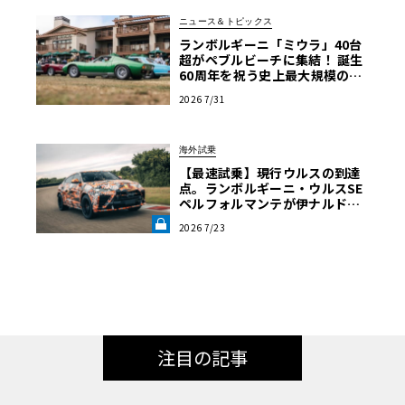
ニュース＆トピックス
ランボルギーニ「ミウラ」40台
超がペブルビーチに集結！ 誕生
60周年を祝う史上最大規模の祭
典へ
2026 7/31
海外試乗
【最速試乗】現行ウルスの到達
点。ランボルギーニ・ウルスSE
ペルフォルマンテが伊ナルドで
解き放った“秘めた狂気”とは
2026 7/23
《LE VOLANT LAB》
注目の記事