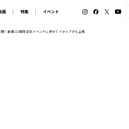
動画
特集
イベント
ィ
BMW
アルピナ
オリジナル動画
2026 サマータイヤ＆ホイール バイヤーズガイド
ル・ボラン カーズ・ミート2026横浜
公開！創業110周年記念イベントに併せてイタリアから上陸
2025-2026 冬 スタッドレス＆ウインタータイヤ バイヤ
SNOW EXPERIENCE in TOGAKUSHI SKI FIE
デス・ベンツ
ポルシェ
フォルクスワーゲン
ホイールカタログ2025-2026冬
EV:LIFE FUTAKO TAMAGAWA 2026
ーヌ
シトロエン
DSオートモビル
ホイールカタログ
EV:LIFE KOBE 2025
ー
ルノー
アバルト
タイヤ特集
ル・ボラン カーズ・ミート2025横浜
ァ・ロメオ
フェラーリ
フィアット
ルギーニ
マセラティ
アストン・マーティン
レー
ケータハム
ジャガー
ローバー
ロータス
マクラーレン
モーガン
ロールス・ロイス
キャデラック
シボレー
テスラ
ヒョンデ