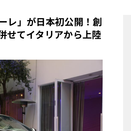
他
ダーレ」が日本初公開！創
に併せてイタリアから上陸
ス
トヨタ
日産
スバル
マツダ
ダイハツ
スズキ
他