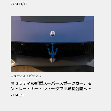
映像を放送
2024 11/12
ニュース＆トピックス
マセラティの新型スーパースポーツカー、モ
ントレー・カー・ウィークで世界初公開へ！
「MC20イコーナ」ほか注目モデルの姿も
2024 8/8