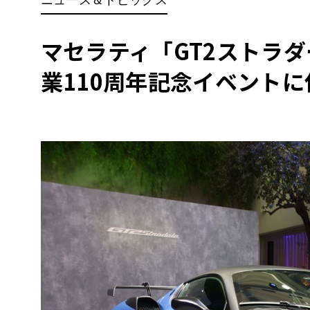
BYD
その
マセラティ「GT2ストラ
業110周年記念イベント
国産車
レクサ
ホンダ
三菱
光岡
その