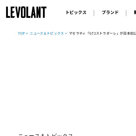
トピックス
ブランド
輸入車
アウデ
ニュース
TOP
ニュース＆トピックス
マセラティ「GT2ストラダーレ」が日本初
スクープ
メルセ
試乗
アルピ
コラム
プジョ
アルフ
ランボ
ベント
ランド
MINI
ボルボ
ジープ
ニュース＆トピックス