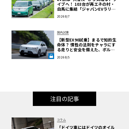
イブへ！ 103台が再エネの村・
白馬に集結「ジャパンEVラリー
2026」体験記
2026 8/7
国内試乗
【新型EX90試乗】まるで知的生
命体？ 慣性の法則をチャラにす
る走りと安全を備えた、ボルボ
新旗艦EVの結論《LE VOLANT L
2026 8/5
AB》
注目の記事
コラム
「ドイツ車にはドイツのオイル