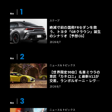
1
No
スクープ
絶滅寸前の国産FRセダンを救
う、トヨタ「GRクラウン」誕生
のシナリオ【予想CG】
2026 8/7
2
No
ニュース＆トピックス
【世界限定99台】名車ミウラの
意匠「カネロニ」と最新V12が
交差。ランボルギーニ・レヴエ
ルトに60周年記念車が登場
2026 8/7
3
No
ニュース＆トピックス