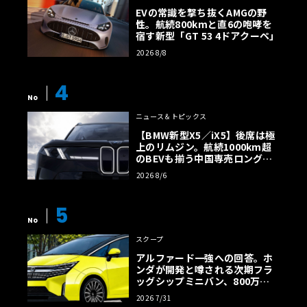
EVの常識を撃ち抜くAMGの野
性。航続800kmと直6の咆哮を
宿す新型「GT 53 4ドアクーペ」
2026 8/8
4
No
ニュース＆トピックス
【BMW新型X5／iX5】後席は極
上のリムジン。航続1000km超
のBEVも揃う中国専売ロング仕
様の全貌
2026 8/6
5
No
スクープ
アルファード一強への回答。ホ
ンダが開発と噂される次期フラ
ッグシップミニバン、800万円
超の勝算【予想CG】
2026 7/31