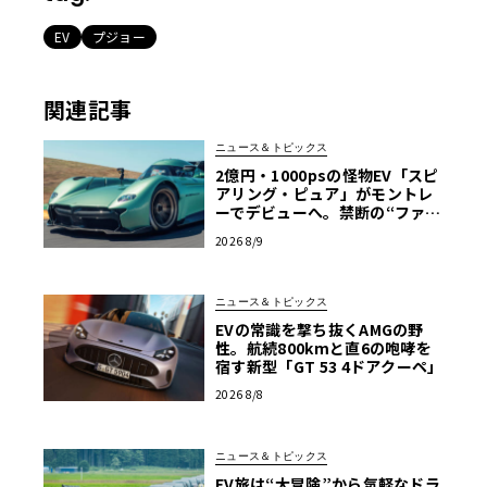
EV
プジョー
関連記事
ニュース＆トピックス
2億円・1000psの怪物EV「スピ
アリング・ピュア」がモントレ
ーでデビューへ。禁断の“ファン
カー”をマクマートリーがついに
2026 8/9
市販化
ニュース＆トピックス
EVの常識を撃ち抜くAMGの野
性。航続800kmと直6の咆哮を
宿す新型「GT 53 4ドアクーペ」
2026 8/8
ニュース＆トピックス
EV旅は“大冒険”から気軽なドラ