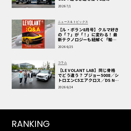
極的アプローチ」
2026 7/1
ニュース＆トピックス
【ル・ボラン8月号】クルマ好き
の「？」が「！」に変わる！ 最
新テクノロジーも紐解く「輸入
車Q&A」
2026 6/25
コラム
【LE VOLANT LAB】同じ骨格
でどう違う？ プジョー5008／シ
トロエンC5エアクロス／DS Nº4
読者一気乗りレポート
2026 6/24
RANKING