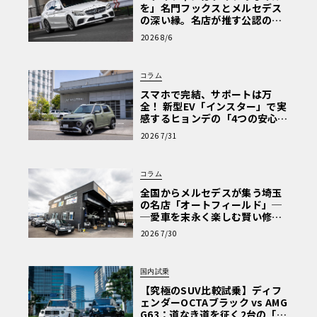
を」名門フックスとメルセデス
の深い縁。名店が推す公認の安
心と、Cクラスで味わうシルキー
2026 8/6
な走り〈PR〉
コラム
スマホで完結、サポートは万
全！ 新型EV「インスター」で実
感するヒョンデの「4つの安心」
【第1回・ヒョンデ6つの疑問：
2026 7/31
Why? Hyundai?】〈PR〉
コラム
全国からメルセデスが集う埼玉
の名店「オートフィールド」─
─愛車を末永く楽しむ賢い修理
術と、プロがフックス製オイル
2026 7/30
を選ぶ理由〈PR〉
国内試乗
【究極のSUV比較試乗】ディフ
ェンダーOCTAブラック vs AMG
G63：道なき道を征く2台の「対