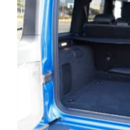
BYD
その
国産車
レクサ
ホンダ
三菱
光岡
その