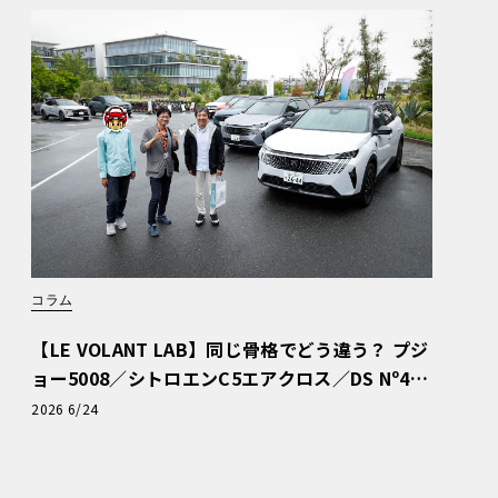
コラム
【LE VOLANT LAB】同じ骨格でどう違う？ プジ
ョー5008／シトロエンC5エアクロス／DS Nº4
読者一気乗りレポート
2026 6/24