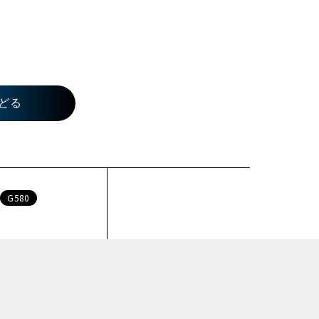
どる
G580