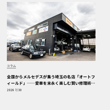
コラム
全国からメルセデスが集う埼玉の名店「オートフ
ィールド」──愛車を末永く楽しむ賢い修理術
と、プロがフックス製オイルを選ぶ理由〈PR〉
2026 7/30