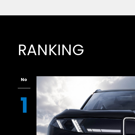
RANKING
No
1