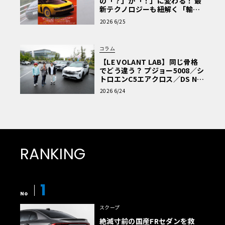
の「？」が「！」に変わる！ 最
新テクノロジーも紐解く「輸入
車Q&A」
2026 6/25
コラム
【LE VOLANT LAB】同じ骨格
でどう違う？ プジョー5008／シ
トロエンC5エアクロス／DS Nº4
読者一気乗りレポート
2026 6/24
RANKING
1
No
スクープ
絶滅寸前の国産FRセダンを救