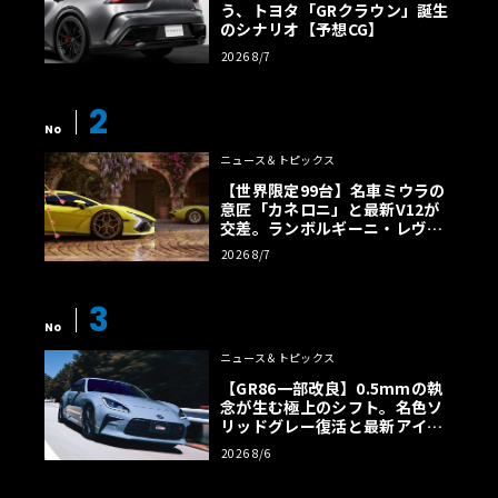
う、トヨタ「GRクラウン」誕生
のシナリオ【予想CG】
2026 8/7
2
No
ニュース＆トピックス
【世界限定99台】名車ミウラの
意匠「カネロニ」と最新V12が
交差。ランボルギーニ・レヴエ
ルトに60周年記念車が登場
2026 8/7
3
No
ニュース＆トピックス
【GR86一部改良】0.5mmの執
念が生む極上のシフト。名色ソ
リッドグレー復活と最新アイサ
イトでFRの極みへ
2026 8/6