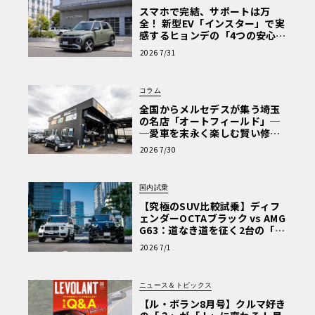
スマホで完結、サポートは万
全！ 新型EV「インスター」で実
感するヒョンデの「4つの安心」
【第1回・ヒョンデ6つの疑問：
2026 7/31
Why? Hyundai?】〈PR〉
コラム
全国からメルセデスが集う埼玉
の名店「オートフィールド」─
─愛車を末永く楽しむ賢い修理
術と、プロがフックス製オイル
2026 7/30
を選ぶ理由〈PR〉
国内試乗
【究極のSUV比較試乗】ディフ
ェンダーOCTAブラック vs AMG
G63：道なき道を征く2台の「対
極的アプローチ」
2026 7/1
ニュース＆トピックス
【ル・ボラン8月号】クルマ好き