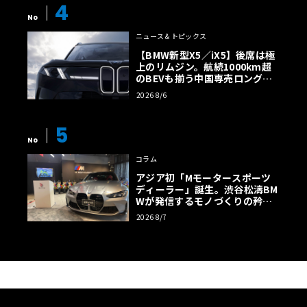
4
No
ニュース＆トピックス
【BMW新型X5／iX5】後席は極
上のリムジン。航続1000km超
のBEVも揃う中国専売ロング仕
様の全貌
2026 8/6
5
No
コラム
アジア初「Mモータースポーツ
ディーラー」誕生。渋谷松濤BM
Wが発信するモノづくりの矜持
【木下隆之コラム】
2026 8/7