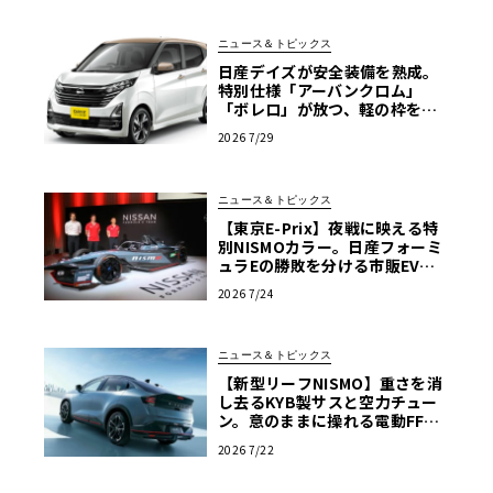
ニュース＆トピックス
日産デイズが安全装備を熟成。
特別仕様「アーバンクロム」
「ボレロ」が放つ、軽の枠を超
えた存在感
2026 7/29
ニュース＆トピックス
【東京E-Prix】夜戦に映える特
別NISMOカラー。日産フォーミ
ュラEの勝敗を分ける市販EV由
来の「ドライバビリティ」
2026 7/24
ニュース＆トピックス
【新型リーフNISMO】重さを消
し去るKYB製サスと空力チュー
ン。意のままに操れる電動FFス
ポーツ
2026 7/22