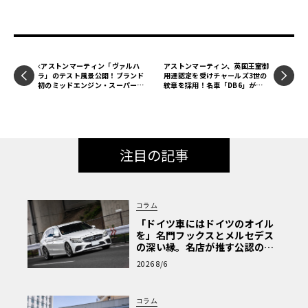
アストンマーティン「ヴァルハ
アストンマーティン、英国王室御
ラ」のテスト風景公開！ブランド
用達認定を受けチャールズ3世の
初のミッドエンジン・スーパーカ
紋章を採用！名車「DB6」が紡
ーに期待が高まる！
いだ国王との絆は50年以上前に
遡る
注目の記事
コラム
「ドイツ車にはドイツのオイル
を」名門フックスとメルセデス
の深い縁。名店が推す公認の安
心と、Cクラスで味わうシルキー
2026 8/6
な走り〈PR〉
コラム