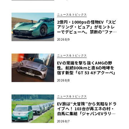
ニュース＆トピックス
2億円・1000psの怪物EV「スピ
アリング・ピュア」がモントレ
ーでデビューへ。禁断の“ファン
カー”をマクマートリーがついに
2026 8/9
市販化
ニュース＆トピックス
EVの常識を撃ち抜くAMGの野
性。航続800kmと直6の咆哮を
宿す新型「GT 53 4ドアクーペ」
2026 8/8
ニュース＆トピックス
EV旅は“大冒険”から気軽なドラ
イブへ！ 103台が再エネの村・
白馬に集結「ジャパンEVラリー
2026」体験記
2026 8/7