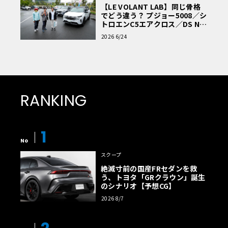
【LE VOLANT LAB】同じ骨格
でどう違う？ プジョー5008／シ
トロエンC5エアクロス／DS Nº4
読者一気乗りレポート
2026 6/24
RANKING
1
No
スクープ
絶滅寸前の国産FRセダンを救
う、トヨタ「GRクラウン」誕生
のシナリオ【予想CG】
2026 8/7