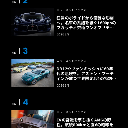
2
No
ニュース＆トピックス
狂気のボライドから優雅な彫刻
へ。名車の系譜を継ぐ1600psの
ブガッティ究極ワンオフ「デス
トリエ」
2026 8/9
3
No
ニュース＆トピックス
DB12やヴァンキッシュに60年
代の息吹を。アストン・マーテ
ィンが放つ世界限定5台の特別コ
レクション
2026 8/9
4
No
ニュース＆トピックス
EVの常識を撃ち抜くAMGの野
性。航続800kmと直6の咆哮を