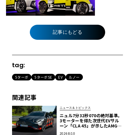
記事にもどる
tag:
5ターボ
5ターボSE
EV
ルノー
関連記事
ニュース＆トピックス
ニュル7分32秒070の絶対基準。
3モーターを得た次世代EVサル
ーン「CLA 45」が示したAMGの
覚悟
2026 8/10