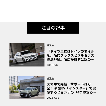
注目の記事
コラム
「ドイツ車にはドイツのオイル
を」名門フックスとメルセデス
の深い縁。名店が推す公認の安
心と、Cクラスで味わうシルキー
2026 8/6
な走り〈PR〉
コラム
スマホで完結、サポートは万
全！ 新型EV「インスター」で実
感するヒョンデの「4つの安心」
【第1回・ヒョンデ6つの疑問：
2026 7/31
Why? Hyundai?】〈PR〉