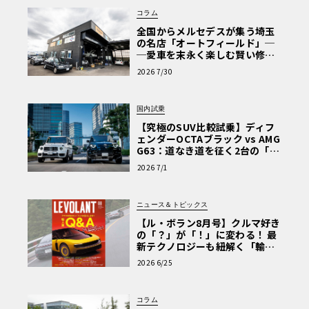
コラム
全国からメルセデスが集う埼玉
の名店「オートフィールド」─
─愛車を末永く楽しむ賢い修理
術と、プロがフックス製オイル
2026 7/30
を選ぶ理由〈PR〉
国内試乗
【究極のSUV比較試乗】ディフ
ェンダーOCTAブラック vs AMG
G63：道なき道を征く2台の「対
極的アプローチ」
2026 7/1
ニュース＆トピックス
【ル・ボラン8月号】クルマ好き
の「？」が「！」に変わる！ 最
新テクノロジーも紐解く「輸入
車Q&A」
2026 6/25
コラム