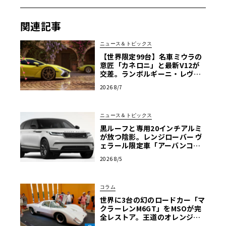
徳がドライブする「マクラーレンF1 GTR」の59号車は苛酷
なル・マン24時間レースで優勝し、さらに3台のマクラーレ
関連記事
ンF1 GTRがトップ5でフィニッシュ。それから30周年にあ
たる今年のル・マンでは、「750S」がベースの「マクラー
ニュース＆トピックス
レンGT3 EVO」がLMGT3の栄冠を目指し出走する。
【世界限定99台】名車ミウラの
意匠「カネロニ」と最新V12が
交差。ランボルギーニ・レヴエ
この750Sル・マンは、F1 GTR 59号車へのオマージュとし
ルトに60周年記念車が登場
2026 8/7
て、同じル・マン・グレーのエクステリア・ペイントをま
とい（オプションでマクラーレン・オレンジもあり）、ル
ニュース＆トピックス
ーフ・スクープと5スポークのLMホイールを装備。
黒ルーフと専用20インチアルミ
が放つ陰影。レンジローバー ヴ
ェラール限定車「アーバンコン
新しい「MSOハイ・ダウンフォース・キット」（HDK）も
トラスト・エディション」登場
2026 8/5
装着、一体型エンドプレートを持つ背の高い「カーボン・
ファイバー製アクティブ・リア・スポイラー」によって印
象を強めた。拡大したカーボン・ファイバー製スプリッタ
コラム
ーを持つフロント・バンパーとリア・ウィングの組み合わ
世界に3台の幻のロードカー「マ
クラーレンM6GT」をMSOが完
せで、標準の750Sからダウンフォースが10％増大したとの
全レストア。王道のオレンジで
こと。さらに、グロスブラックのルーバー付きボディ同色
はなく“白”を纏って蘇った真意