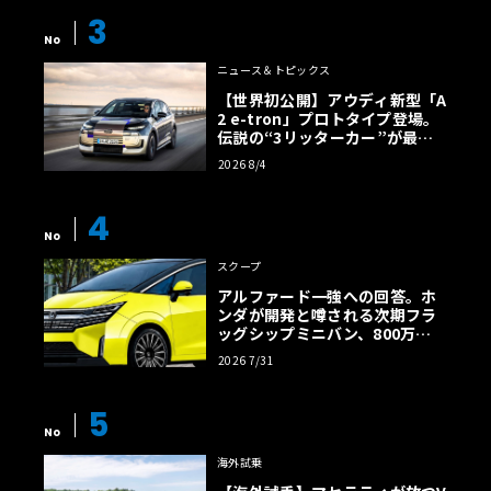
ー・パック（フロント・フェンダー・ルーバー、リア・ア
3
ンダーウィング・パネル・ルーバーなど）
No
● グロス・ビジュアル・カーボン・ファイバー・ルーフ・
ニュース＆トピックス
スクープ・アウター
【世界初公開】アウディ新型「A
● 赤いマクラーレンのロゴが入ったF1ゴールド・スペシャ
2 e-tron」プロトタイプ登場。
ル・カラー・ブレーキ・キャリパーを含むトラック・ブレ
伝説の“3リッターカー”が最高
効率エントリーBEVとして復活
ーキ・アップグレード
2026 8/4
【画像38枚】
4
No
スクープ
アルファード一強への回答。ホ
ンダが開発と噂される次期フラ
ッグシップミニバン、800万円
超の勝算【予想CG】
2026 7/31
5
No
海外試乗