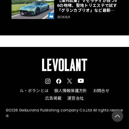
【海外試乗】マセラティが放つV
6の咆哮。聖地トリエステで試す
「グランカブリオ」など最新ト
ロフェオ3台の官能評価《LE VO
2026 8/4
LANT LAB》
拡大カーボン・ファイバー・スプリッター付きフロント・バンパーが特徴
づけるフロントビュー
サーキットでの記録を記したオプションプレートには、199
5年ル・マン優勝やトリプルクラウンをはじめ、マクラーレ
ンのモータースポーツでの大きな成功がリストアップされ
ている。フロントのラゲッジ・コンパートメントに装着さ
れるこのオプションは、750Sすべてで購入可能とのこと。
【画像9枚】マクラーレンのモータースポーツにおける成功
ル・ボランとは
個人情報保護方針
お問合せ
を凝縮した1台！ 「750S Le Mans」の詳細を見る
広告掲載
運営会社
©2026 Geibunsha Publishing company Co.,Ltd All rights reserve
d.