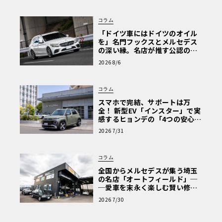
また、インテリアのカラーはカーボン・ブラックかダヴ・
コラム
グレー、もしくはカーボン・ブラックとマクラーレン・オ
「ドイツ車にはドイツのオイル
レンジの組み合わせから選ぶことができる。750Sル・マン
を」名門フックスとメルセデス
には、すでに述べたものも含めて以下のような専用装備が
の深い縁。名店が推す公認の安
心と、Cクラスで味わうシルキー
標準となる。
2026 8/6
な走り〈PR〉
コラム
【エクステリア】
スマホで完結、サポートは万
● エクステリア・ペイントをル・マン・グレーかマクラー
全！ 新型EV「インスター」で実
レン・オレンジの2種類から選択可能
感するヒョンデの「4つの安心」
【第1回・ヒョンデ6つの疑問：
● ハイ・ダウンフオース・キット（HDK）
2026 7/31
Why? Hyundai?】〈PR〉
グロスブラックの拡大カーボン・ファイバー・スプリッタ
ー付きフロント・バンパー、グロスブラックのレイズド・
コラム
カーボン・ファイバー・アクティブ・リア・スポイラー、
全国からメルセデスが集う埼玉
グロスブラック・ルーバー付きルーバード・ボディカラ
の名店「オートフィールド」─
ー・カーボン・ファイバー・アンダーウィング・パネル
─愛車を末永く楽しむ賢い修理
術と、プロがフックス製オイル
●ステルス仕上げの5スポークのル・マン仕様ホイール
2026 7/30
を選ぶ理由〈PR〉
● 赤いマクラーレンのロゴが入ったF1ゴールド・スペシャ