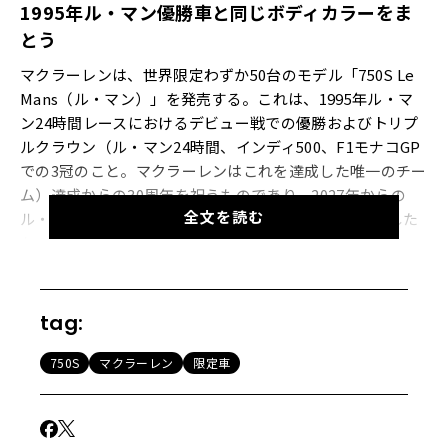
1995年ル・マン優勝車と同じボディカラーをま
とう
マクラーレンは、世界限定わずか50台のモデル「750S Le
Mans（ル・マン）」を発売する。これは、1995年ル・マ
ン24時間レースにおけるデビュー戦での優勝およびトリプ
ルクラウン（ル・マン24時間、インディ500、F1モナコGP
での3冠のこと。マクラーレンはこれを達成した唯一のチー
ム）達成からの30周年を祝うものであり、2027年からの
全文を読む
ル・マン最高峰クラスへのマクラーレンの復帰を記念した
ものでもある。
【画像9枚】マクラーレンのモータースポーツにおける成功
tag:
を凝縮した1台！ 「750S Le Mans」の詳細を見る
750S
マクラーレン
限定車
新たなダウンフォース・キットも装着
1995年6月18日、J. J.レート、ヤニック・ダルマス、関谷正