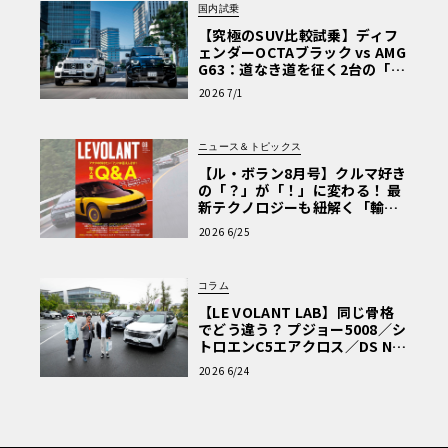
ル・カラー・ブレーキ・キャリパー
国内試乗
● 青／赤でディテールを彩ったホイール・センター・キャ
【究極のSUV比較試乗】ディフ
ップ
ェンダーOCTAブラック vs AMG
G63：道なき道を征く2台の「対
● グロスブラック・カーボン・ファイバー・ルーフ・スク
極的アプローチ」
2026 7/1
ープ
● グロスブラック・ルーバー付きカーボン・ファイバー・
フロント・フェンダー
ニュース＆トピックス
● グロスブラックのエクステリア・ディテール
【ル・ボラン8月号】クルマ好き
の「？」が「！」に変わる！ 最
● ナチュラル・チタン・エグゾースト・フィニッシャー
新テクノロジーも紐解く「輸入
● エクステリアにペイントによるル・マン・ロゴ
車Q&A」
2026 6/25
【インテリア】
コラム
● 2種類の専用ル・マン仕様インテリア・テーマから選択
【LE VOLANT LAB】同じ骨格
でどう違う？ プジョー5008／シ
可能（カーボン・ブラック・アルカンターラ、ジェットブ
トロエンC5エアクロス／DS Nº4
ラック・ソフトグレイン・レザー、ダヴ・グレー・アルカ
読者一気乗りレポート
2026 6/24
ンターラの組み合わせか、カーボン・ブラック・アルカン
ターラ、ジェットブラック・ソフトグレイン・レザー、マ
クラーレン・オレンジ・アルカンターラの組み合わせ）