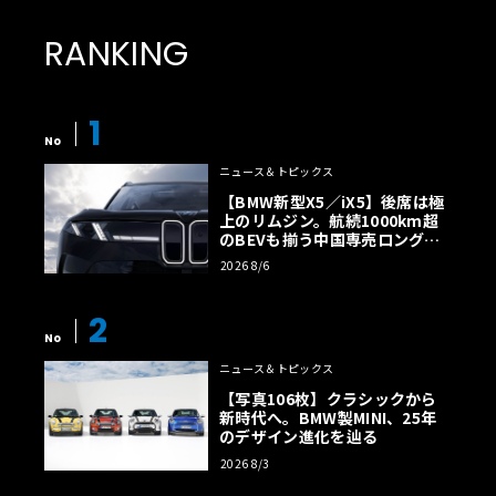
● ル・マンのロゴをデボス加工したヘッドレスト
● ル・マンのロゴ入りフロアマット
RANKING
● 専用のル・マン記念プレート
1
このほか、750Sル・マンにだけ設定されたオプションは以
No
下のとおり。
ニュース＆トピックス
● グロス・ビジュアル・カーボン・ファイバーのエクステ
【BMW新型X5／iX5】後席は極
リア・ディテール（フード・エア・インテーク、ドア・ミ
上のリムジン。航続1000km超
ラー・ケーシング、サイド・エア・インテーク、リア・フ
のBEVも揃う中国専売ロング仕
様の全貌
ェンダー・エア・インテーク、レイズド・アクティブ・リ
2026 8/6
ア・スポイラー・エンドプレートなど）
● グロス・ビジュアル・カーボン・ファイバーHDKおよび
2
アンダーボディ・パック（フロント・スプリッター、リ
No
ア・ディフューザー、レイズド・アクティブ・リア・スポ
ニュース＆トピックス
イラーなど）
【写真106枚】クラシックから
新時代へ。BMW製MINI、25年
● グロス・ビジュアル・カーボン・ファイバー・レイズ
のデザイン進化を辿る
ド・アクティブ・リア・スポイラー
2026 8/3
● グロス・ビジュアル・カーボン・ファイバー・ルーバ