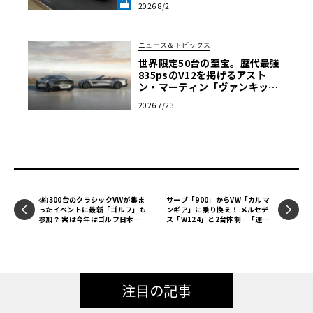
2026 8/2
【グッドウッドFoS 2026】《LE
新型カーボン・ファイバー製アンダーウィング・パネルが
VOLANT LAB》
備わる。
ニュース＆トピックス
世界限定50台の至宝。歴代最強
835psのV12を掲げるアスト
ン・マーティン「ヴァンキッシ
ュ25」誕生
2026 7/23
約300台のクラシックVWが集ま
サーブ「900」からVW「カルマ
ったイベントに最新「ゴルフ」も
ンギア」に乗り換え！ メルセデ
参加？ 実は今年はゴルフ日本上
ス「W124」と2台体制…「運転
陸50周年となるアニバーサリ
して楽しいのはこちらですね」
ー・イヤー
【愛車群像】
注目の記事
ル・マン・グレーのマクラーレン750Sル・マン