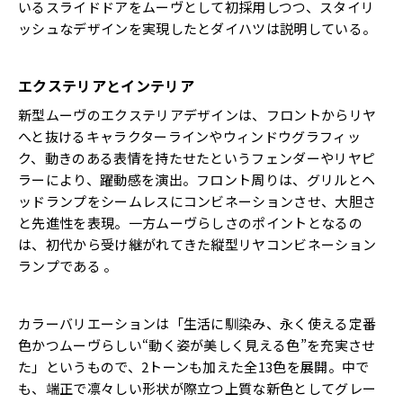
いるスライドドアをムーヴとして初採用しつつ、スタイリ
ッシュなデザインを実現したとダイハツは説明している。
エクステリアとインテリア
新型ムーヴのエクステリアデザインは、フロントからリヤ
へと抜けるキャラクターラインやウィンドウグラフィッ
ク、動きのある表情を持たせたというフェンダーやリヤピ
ラーにより、躍動感を演出。フロント周りは、グリルとヘ
ッドランプをシームレスにコンビネーションさせ、大胆さ
と先進性を表現。一方ムーヴらしさのポイントとなるの
は、初代から受け継がれてきた縦型リヤコンビネーション
ランプである 。
カラーバリエーションは「生活に馴染み、永く使える定番
色かつムーヴらしい“動く姿が美しく見える色”を充実させ
た」というもので、2トーンも加えた全13色を展開。中で
も、端正で凛々しい形状が際立つ上質な新色としてグレー