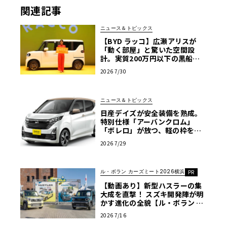
関連記事
ニュース＆トピックス
【BYD ラッコ】広瀬アリスが
「動く部屋」と驚いた空間設
計。実質200万円以下の黒船ス
ーパーハイト軽EVが秘める脅威
2026 7/30
ニュース＆トピックス
日産デイズが安全装備を熟成。
特別仕様「アーバンクロム」
「ボレロ」が放つ、軽の枠を超
えた存在感
2026 7/29
ル・ボラン カーズミート2026横浜
PR
【動画あり】新型ハスラーの集
大成を直撃！ スズキ開発陣が明
かす進化の全貌【ル・ボラン カ
ーズミート2026横浜】
2026 7/16