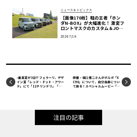
ニュース＆トピックス
【画像170枚】軽の王者「ホン
ダN-BOX」が大幅進化！ 激変フ
ロントマスクのカスタム＆JOY
新仕様の全貌に迫る
2026 7/16
最高賞が3台!? フェラーリ、デザ
俳優・坂口憲二さんがボルボ「X
イン賞「レッド・ドット・アワー
C90」について、自分自身につい
ド」にて「12チリンドリ」「同
て語る！スペシャルムービー「S
スパイダー」「F80」の3モデル
AKAGUCHI Kenji Meets VOLV
で受賞
O XC90」公開！
注目の記事