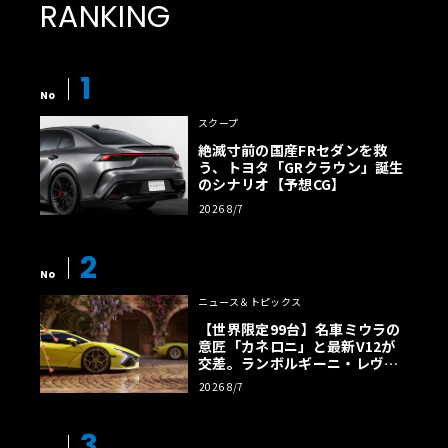
RANKING
1
No
スクープ
絶滅寸前の国産FRセダンを救
う、トヨタ「GRクラウン」誕生
のシナリオ【予想CG】
2026 8/7
2
No
ニュース＆トピックス
【世界限定99台】名車ミウラの
意匠「カネロニ」と最新V12が
交差。ランボルギーニ・レヴエ
ルトに60周年記念車が登場
2026 8/7
3