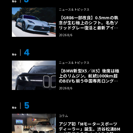
No
ニュース＆トピックス
【GR86一部改良】0.5mmの執
念が生む極上のシフト。名色ソ
リッドグレー復活と最新アイサ
イトでFRの極みへ
2026 8/6
4
No
ニュース＆トピックス
【BMW新型X5／iX5】後席は極
上のリムジン。航続1000km超
のBEVも揃う中国専売ロング仕
様の全貌
2026 8/6
5
No
コラム
アジア初「Mモータースポーツ
ディーラー」誕生。渋谷松濤BM