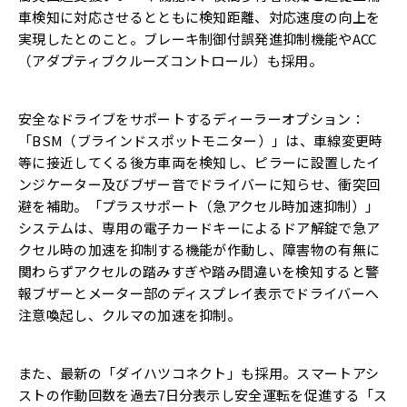
車検知に対応させるとともに検知距離、対応速度の向上を
実現したとのこと。ブレーキ制御付誤発進抑制機能やACC
（アダプティブクルーズコントロール）も採用。
安全なドライブをサポートするディーラーオプション：
「BSM（ブラインドスポットモニター）」は、車線変更時
等に接近してくる後方車両を検知し、ピラーに設置したイ
ンジケーター及びブザー音でドライバーに知らせ、衝突回
避を補助。「プラスサポート（急アクセル時加速抑制）」
システムは、専用の電子カードキーによるドア解錠で急ア
クセル時の加速を抑制する機能が作動し、障害物の有無に
関わらずアクセルの踏みすぎや踏み間違いを検知すると警
報ブザーとメーター部のディスプレイ表示でドライバーへ
注意喚起し、クルマの加速を抑制。
また、最新の「ダイハツコネクト」も採用。スマートアシ
ストの作動回数を過去7日分表示し安全運転を促進する「ス