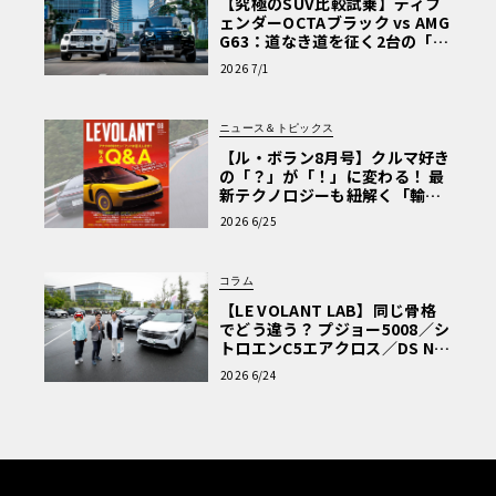
【究極のSUV比較試乗】ディフ
ェンダーOCTAブラック vs AMG
G63：道なき道を征く2台の「対
極的アプローチ」
2026 7/1
ニュース＆トピックス
【ル・ボラン8月号】クルマ好き
の「？」が「！」に変わる！ 最
新テクノロジーも紐解く「輸入
車Q&A」
2026 6/25
コラム
【LE VOLANT LAB】同じ骨格
でどう違う？ プジョー5008／シ
トロエンC5エアクロス／DS Nº4
読者一気乗りレポート
2026 6/24