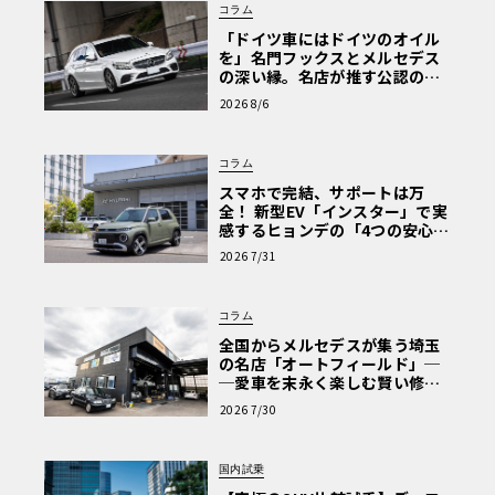
コラム
「ドイツ車にはドイツのオイル
を」名門フックスとメルセデス
の深い縁。名店が推す公認の安
心と、Cクラスで味わうシルキー
2026 8/6
な走り〈PR〉
コラム
スマホで完結、サポートは万
全！ 新型EV「インスター」で実
感するヒョンデの「4つの安心」
【第1回・ヒョンデ6つの疑問：
2026 7/31
Why? Hyundai?】〈PR〉
コラム
全国からメルセデスが集う埼玉
の名店「オートフィールド」─
─愛車を末永く楽しむ賢い修理
術と、プロがフックス製オイル
2026 7/30
を選ぶ理由〈PR〉
国内試乗