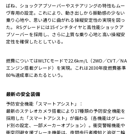
ばね、ショックアブソーバーやステアリングの特性もムー
ヴ専用の設定。これにより、動き出しから振動感の少ない
乗り心地や、思い通りに曲がれる操縦安定性の実現を図っ
た。 RSグレードには15インチタイヤと高性能ショックア
ブソーバーを採用し、さらに上質な乗り心地と高い操縦安
定性を確保したとしている。
燃費についてはWLTCモードで22.6km/L（2WD／CVT／NA
エンジン搭載グレード）を実現。これは2030年度燃費基準
80%達成車にあたるという。
最新の安全装備
予防安全機能「スマートアシスト」：
最新のステレオカメラ搭載により17種類の予防安全機能を
採用した「スマートアシスト」が備わる（各機能はグレー
ド別の設定、一部メーカーオプション）。衝突警報機能や
衝突回避支援ブレーキ機能は、夜間歩行者検知と追従二輪