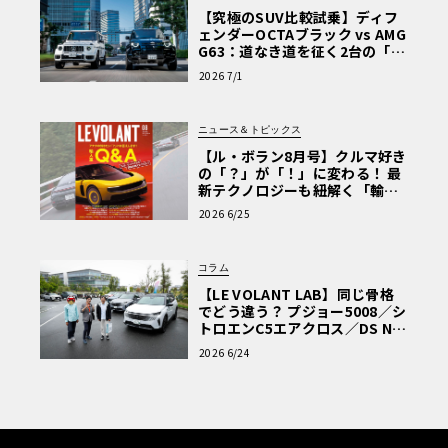
【究極のSUV比較試乗】ディフ
ェンダーOCTAブラック vs AMG
G63：道なき道を征く2台の「対
極的アプローチ」
2026 7/1
ニュース＆トピックス
【ル・ボラン8月号】クルマ好き
の「？」が「！」に変わる！ 最
新テクノロジーも紐解く「輸入
車Q&A」
2026 6/25
コラム
【LE VOLANT LAB】同じ骨格
でどう違う？ プジョー5008／シ
トロエンC5エアクロス／DS Nº4
読者一気乗りレポート
2026 6/24