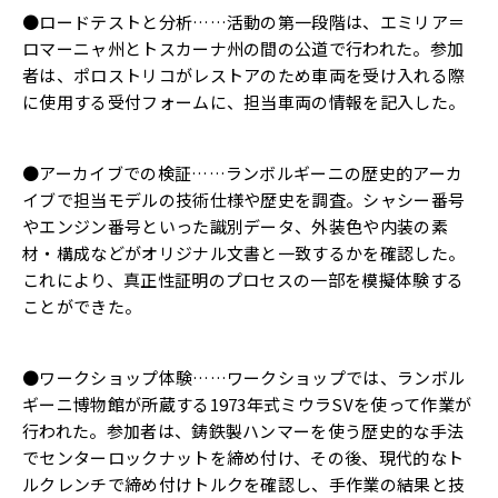
●ロードテストと分析……活動の第一段階は、エミリア＝
ロマーニャ州とトスカーナ州の間の公道で行われた。参加
者は、ポロストリコがレストアのため車両を受け入れる際
に使用する受付フォームに、担当車両の情報を記入した。
●アーカイブでの検証……ランボルギーニの歴史的アーカ
イブで担当モデルの技術仕様や歴史を調査。シャシー番号
やエンジン番号といった識別データ、外装色や内装の素
材・構成などがオリジナル文書と一致するかを確認した。
これにより、真正性証明のプロセスの一部を模擬体験する
ことができた。
●ワークショップ体験……ワークショップでは、ランボル
ギーニ博物館が所蔵する1973年式ミウラSVを使って作業が
行われた。参加者は、鋳鉄製ハンマーを使う歴史的な手法
でセンターロックナットを締め付け、その後、現代的なト
ルクレンチで締め付けトルクを確認し、手作業の結果と技