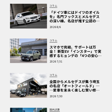
コラム
「ドイツ車にはドイツのオイル
を」名門フックスとメルセデス
の深い縁。名店が推す公認の安
心と、Cクラスで味わうシルキー
2026 8/6
な走り〈PR〉
コラム
スマホで完結、サポートは万
全！ 新型EV「インスター」で実
感するヒョンデの「4つの安心」
【第1回・ヒョンデ6つの疑問：
2026 7/31
Why? Hyundai?】〈PR〉
コラム
全国からメルセデスが集う埼玉
の名店「オートフィールド」─
─愛車を末永く楽しむ賢い修理
術と、プロがフックス製オイル
2026 7/30
を選ぶ理由〈PR〉
国内試乗