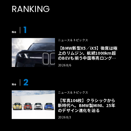
RANKING
1
No
ニュース＆トピックス
【BMW新型X5／iX5】後席は極
上のリムジン。航続1000km超
のBEVも揃う中国専売ロング仕
様の全貌
2026 8/6
2
No
ニュース＆トピックス
【写真106枚】クラシックから
新時代へ。BMW製MINI、25年
のデザイン進化を辿る
2026 8/3