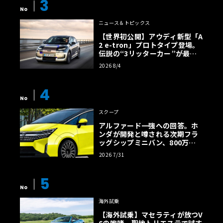
3
No
ニュース＆トピックス
【世界初公開】アウディ新型「A
2 e-tron」プロトタイプ登場。
伝説の“3リッターカー”が最高
効率エントリーBEVとして復活
2026 8/4
【画像38枚】
4
No
スクープ
アルファード一強への回答。ホ
ンダが開発と噂される次期フラ
ッグシップミニバン、800万円
超の勝算【予想CG】
2026 7/31
5
No
海外試乗
【海外試乗】マセラティが放つV
6の咆哮。聖地トリエステで試す