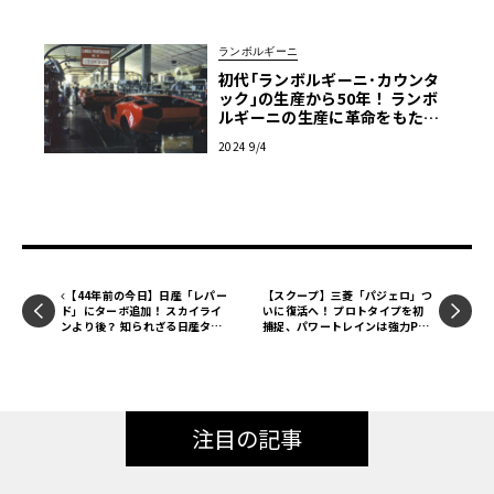
ランボルギーニ
初代｢ランボルギーニ･カウンタ
ック｣の生産から50年！ ランボ
ルギーニの生産に革命をもたら
した､伝説のV12の物語
2024 9/4
【44年前の今日】日産「レパー
【スクープ】三菱「パジェロ」つ
ド」にターボ追加！ スカイライ
いに復活へ！ プロトタイプを初
ンより後？ 知られざる日産ター
捕捉、パワートレインは強力PH
ボ軍団「登場の序列」
EVが有力か
注目の記事