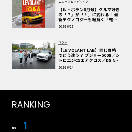
心臓部である電動パワートレインとバッテリーには、最新
ニュース＆トピックス
のテクノロジーが惜しみなく投入される。特に注目すべき
【ル・ボラン8月号】クルマ好き
の「？」が「！」に変わる！ 最
は、800V高電圧システムの採用である。これにより、充電
新テクノロジーも紐解く「輸入
効率とパフォーマンスが劇的に向上し、充電時間の大幅な
車Q&A」
2026 6/25
短縮が期待できる。一部情報では、最大で320kWを超える
超急速充電に対応し、わずか10分程度の充電で長距離走行
コラム
が可能なほどの航続距離を回復できるとされている。バッ
【LE VOLANT LAB】同じ骨格
テリーのエネルギー密度も高められ、満充電での航続距離
でどう違う？ プジョー5008／シ
は、多くのユーザーが不安を感じることのないレベルに達
トロエンC5エアクロス／DS Nº4
読者一気乗りレポート
することは間違いない。
2026 6/24
メルセデス・ベンツは、この次期電動GLCをIAAモビリティ
2025のハイライトとして、ミュンヘン市街地に設けられる
「オープンスペース」と、メッセ会場のホールB3の両方で
RANKING
展示する。これは、専門家だけでなく、広く一般の自動車
ファンや市民に向けて、ブランドの未来を象徴するこの一
台を強くアピールしたいという意図の表れである。
1
No