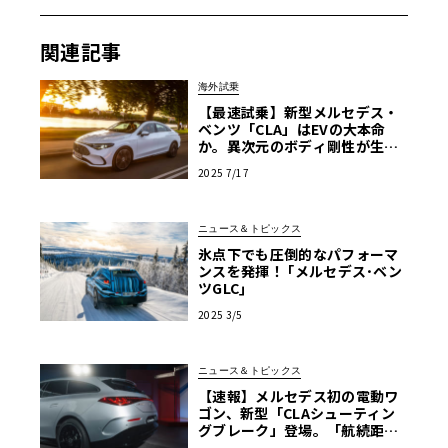
発表されたプレスリリースによれば、この新型電動GLCは
「EQテクノロジー」を搭載し、メルセデス・ベンツの象徴
関連記事
的なデザインを新たな高みへと昇華させた、全く新しいシ
リーズの第一弾として位置づけられている。その役割は、
海外試乗
ブランドの「新たな顔」を提示することにあるという。メ
【最速試乗】新型メルセデス・
ルセデス・ベンツは、この新型車を「目的意識が高く、洗
ベンツ「CLA」はEVの大本命
練され、紛れもなくGLCであることがわかる」と表現。さ
か。異次元のボディ剛性が生ん
だ、高級車らしい乗り味とは
らに「象徴的で、多用途性に優れ、直感的でスムーズ」で
2025 7/17
あると続け、これまでのGLCが築き上げてきた伝統をシー
ムレスに受け継ぎながら、電気自動車ならではの価値を融
ニュース＆トピックス
合させていることを強く示唆している。
氷点下でも圧倒的なパフォーマ
ンスを発揮！ ｢メルセデス･ベン
ツGLC｣
GLCは、その絶妙なサイズ感、ラグジュアリーな内外装、
2025 3/5
そして優れた実用性で、メルセデス・ベンツの販売台数を
牽引してきたトップセラーモデルである。その最重要モデ
ニュース＆トピックス
ルを完全電動化するという決断は、同社の電動化戦略にお
【速報】メルセデス初の電動ワ
ける本気度の現れに他ならない。
ゴン、新型「CLAシューティン
グブレーク」登場。「航続距離7
61km」「光る星空ルーフ」な