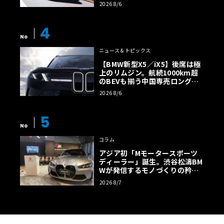
イトでFRの極みへ
2026 8/6
れる。これは、AMGが独自に開発した高性能EV専用プラッ
トフォーム「AMG.EA（AMG Electric Architecture）」を
4
ベースとする初の量産モデルを予告するものだ。AMGが描
No
く電動時代のドライビングプレジャーが、この一台に凝縮
ニュース＆トピックス
されているはずだ。
【BMW新型X5／iX5】後席は極
上のリムジン。航続1000km超
のBEVも揃う中国専売ロング仕
様の全貌
さらに、バン部門からは、2026年の市場投入を目指す全く
2026 8/6
新しい完全電動グランドリムジン「VLE」のプロトタイプ
が、カモフラージュを施された姿で先行公開される。ショ
5
ーファードリブンとしての需要も満たす、新たなラグジュ
No
アリーの形が示されることになるだろう。
コラム
アジア初「Mモータースポーツ
ディーラー」誕生。渋谷松濤BM
来場者向けの体験プログラムも充実している。パビリオン
Wが発信するモノづくりの矜持
【木下隆之コラム】
からは、30台に及ぶ電動および電動化モデルのフリートに
2026 8/7
よる同乗走行が可能だ。特に注目は、地点間の自動運転機
能を備えた「MB.DRIVE ASSIST PRO」を特別装備したCL
Aでのデモンストレーションである。さらに、DRIVE PILO