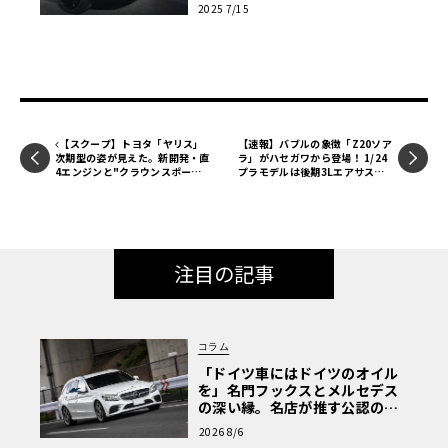
2025 7/15
ど独自の魅力とは？
これまでに明らかになっている情報を総合すると、次期電
動GLCは、従来のEQシリーズで見られた、空力性能を極限
まで追求した卵型のフォルムとは一線を画し、より伝統的
なSUVらしい力強いプロポーションを取り戻すと見られて
いる。これは、既存のGLCユーザーにも違和感なく受け入
れられるデザインを目指しつつ、電動化時代にふさわしい
【スクープ】トヨタ「ヤリス」
【速報】バブルの象徴「Z20ソア
次期型の姿が見えた。新開発・直
ラ」がハセガワから登場！ 1/24
先進性を両立させるという、極めて高度なデザイン目標を
4エンジンと"クラウンスポーツ
プラモデルは後期3Lエアサス仕
掲げていることの証左といえる。
顔"採用か。予想価格175万円〜
様で2025年11月発売予定【LE V
OLANT モデルカー俱楽部】
新開発「MB.EA」と800Vシステム。技術革新でライバ
ルを凌駕する
注目の記事
プラットフォームには、中大型EV向けに新開発された「M
B.EA（Mercedes-Benz Electric Architecture）」が採用
コラム
される見込みだ。これにより、パッケージングの自由度が
「ドイツ車にはドイツのオイル
大幅に向上。これまでの情報によれば、内燃エンジンモデ
を」名門フックスとメルセデス
ル比でホイールベースが延長され、前後席ともに足元や頭
の深い縁。名店が推す公認の安
上の空間が大幅に拡大されるという。フロントにエンジン
心と、Cクラスで味わうシルキー
2026 8/6
な走り〈PR〉
を持たないEVの利点を活かし、フロントトランク（フラン