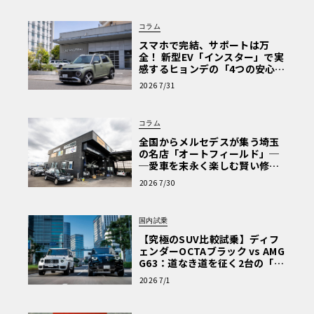
ク）も設定され、積載能力も大きく向上する見通しだ。
コラム
スマホで完結、サポートは万
全！ 新型EV「インスター」で実
感するヒョンデの「4つの安心」
【第1回・ヒョンデ6つの疑問：
2026 7/31
Why? Hyundai?】〈PR〉
コラム
全国からメルセデスが集う埼玉
の名店「オートフィールド」─
─愛車を末永く楽しむ賢い修理
術と、プロがフックス製オイル
2026 7/30
を選ぶ理由〈PR〉
国内試乗
【究極のSUV比較試乗】ディフ
ェンダーOCTAブラック vs AMG
G63：道なき道を征く2台の「対
極的アプローチ」
開発テスト中のメルセデス・ベンツ次期型GLC
2026 7/1