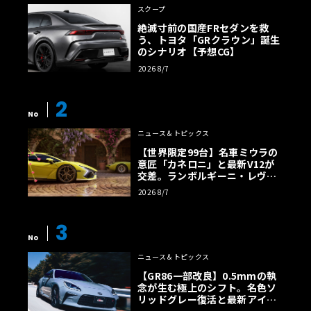
スクープ
IAAの主役はGLCだけではない。CLAからAMG、未来の
絶滅寸前の国産FRセダンを救
バンまで揃う圧巻の布陣
う、トヨタ「GRクラウン」誕生
のシナリオ【予想CG】
IAAモビリティ2025におけるメルセデス・ベンツの攻勢
は、もちろん電動GLCだけにとどまらない。同社はこのシ
2026 8/7
ョーを「エキサイティングな新時代の幕開け」と位置づ
2
け、過去最大規模の製品発表プログラムを推し進める。
No
ニュース＆トピックス
まず、ショープレミアとして、新型「CLAファミリー」が披
【世界限定99台】名車ミウラの
意匠「カネロニ」と最新V12が
露される。こちらは電動モデルと、高効率なハイブリッド
交差。ランボルギーニ・レヴエ
モデルの両方が用意される模様だ。さらに、メルセデス・
ルトに60周年記念車が登場
2026 8/7
ベンツの流麗なエステートモデルの伝統を受け継ぐ、ブラ
ンド初の完全電動エステート「CLAシューティングブレー
3
ク」も登場する。デザインコンシャスなユーザーにとっ
No
て、待望の一台となるだろう。
ニュース＆トピックス
【GR86一部改良】0.5mmの執
念が生む極上のシフト。名色ソ
パフォーマンスを追求するAMGブランドからは、その未来
リッドグレー復活と最新アイサ
を示すコンセプトカー「CONCEPT AMG GT XX」が出展さ