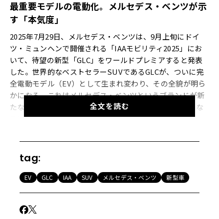
最重要モデルの電動化。メルセデス・ベンツが示
す「本気度」
2025年7月29日、メルセデス・ベンツは、9月上旬にドイ
ツ・ミュンヘンで開催される「IAAモビリティ2025」にお
いて、待望の新型「GLC」をワールドプレミアすると発表
した。世界的なベストセラーSUVであるGLCが、ついに完
全電動モデル（EV）として生まれ変わり、その全貌が明ら
かになる。これはメルセデス・ベンツというブランドが新
全文を読む
たな時代へと舵を切る、極めて重要なマイルストーンとな
るはずだ。
【画像11枚】ついにベールを脱ぐ「電動GLC」。メルセデ
tag:
ス最重要モデルの開発中の姿をギャラリーで見る
EV
GLC
IAA
SUV
メルセデス・ベンツ
新型車
伝統と先進性の融合。SUVらしい力強さを取り戻した
新たなデザイン言語