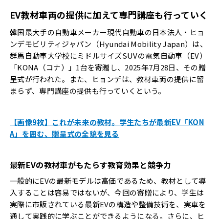
EV教材車両の提供に加えて専門講座も行っていく
韓国最大手の自動車メーカー現代自動車の日本法人・ヒョ
ンデモビリティジャパン（Hyundai Mobility Japan）は、
群馬自動車大学校にミドルサイズSUVの電気自動車（EV）
「KONA（コナ）」1台を寄贈し、2025年7月28日、その贈
呈式が行われた。また、ヒョンデは、教材車両の提供に留
まらず、専門講座の提供も行っていくという。
【画像9枚】これが未来の教材。学生たちが最新EV「KON
A」を囲む、贈呈式の全貌を見る
最新EVの教材車がもたらす教育効果と競争力
一般的にEVの最新モデルは高価であるため、教材として導
入することは容易ではないが、今回の寄贈により、学生は
実際に市販されている最新EVの構造や整備技術を、実車を
通して実践的に学ぶことができるようになる。さらに、ヒ