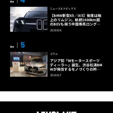
4
No
ニュース＆トピックス
【BMW新型X5／iX5】後席は極
上のリムジン。航続1000km超
のBEVも揃う中国専売ロング仕
様の全貌
2026 8/6
5
No
コラム
アジア初「Mモータースポーツ
ディーラー」誕生。渋谷松濤BM
Wが発信するモノづくりの矜持
【木下隆之コラム】
2026 8/7