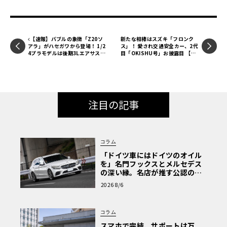
【速報】バブルの象徴「Z20ソ
新たな相棒はスズキ「フロンク
アラ」がハセガワから登場！ 1/2
ス」！ 愛され交通安全カー、2代
4プラモデルは後期3Lエアサス仕
目「OKISHU号」お披露目 【吉
様で2025年11月発売予定【LE V
田由美のカーライフ日記】
OLANT モデルカー俱楽部】
注目の記事
コラム
「ドイツ車にはドイツのオイル
を」名門フックスとメルセデス
の深い縁。名店が推す公認の安
心と、Cクラスで味わうシルキー
2026 8/6
な走り〈PR〉
コラム
スマホで完結、サポートは万