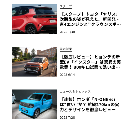
スクープ
【スクープ】トヨタ「ヤリス」
次期型の姿が見えた。新開発・
直4エンジンと”クラウンスポー
ツ顔”採用か。予想価格175万
2025 7/30
円〜
国内試乗
【徹底レビュー】ヒョンデの新
型EV「インスター」は驚異の実
電費！ 800キロ試乗で洗い出し
た○と×
2025 6/14
ニュース＆トピックス
【速報】ホンダ「N-ONE e:」
は“買い”か？ 航続270kmの実
力とデザインを徹底レビュー
2025 7/28