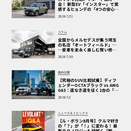
全！ 新型EV「インスター」で実
感するヒョンデの「4つの安心」
【第1回・ヒョンデ6つの疑問：
2026 7/31
Why? Hyundai?】〈PR〉
コラム
全国からメルセデスが集う埼玉
の名店「オートフィールド」─
─愛車を末永く楽しむ賢い修理
術と、プロがフックス製オイル
2026 7/30
を選ぶ理由〈PR〉
国内試乗
【究極のSUV比較試乗】ディフ
ェンダーOCTAブラック vs AMG
G63：道なき道を征く2台の「対
極的アプローチ」
2026 7/1
ニュース＆トピックス
【ル・ボラン8月号】クルマ好き
の「？」が「！」に変わる！ 最
新テクノロジーも紐解く「輸入