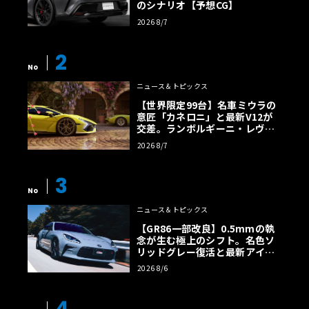
のシナリオ【予想CG】
2026 8/7
2
No
ニュース＆トピックス
【世界限定99台】名車ミウラの
意匠「カネロニ」と最新V12が
交差。ランボルギーニ・レヴエ
ルトに60周年記念車が登場
2026 8/7
3
No
ニュース＆トピックス
【GR86一部改良】0.5mmの執
念が生む極上のシフト。名色ソ
リッドグレー復活と最新アイサ
イトでFRの極みへ
2026 8/6