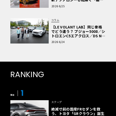
車Q&A」
2026 6/25
コラム
【LE VOLANT LAB】同じ骨格
でどう違う？ プジョー5008／シ
トロエンC5エアクロス／DS Nº4
読者一気乗りレポート
2026 6/24
RANKING
1
No
スクープ
絶滅寸前の国産FRセダンを救
う、トヨタ「GRクラウン」誕生