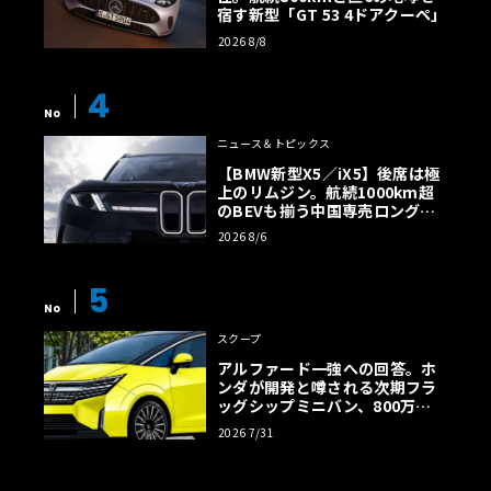
宿す新型「GT 53 4ドアクーペ」
2026 8/8
4
No
ニュース＆トピックス
【BMW新型X5／iX5】後席は極
上のリムジン。航続1000km超
のBEVも揃う中国専売ロング仕
様の全貌
2026 8/6
5
No
スクープ
アルファード一強への回答。ホ
ンダが開発と噂される次期フラ
ッグシップミニバン、800万円
超の勝算【予想CG】
2026 7/31