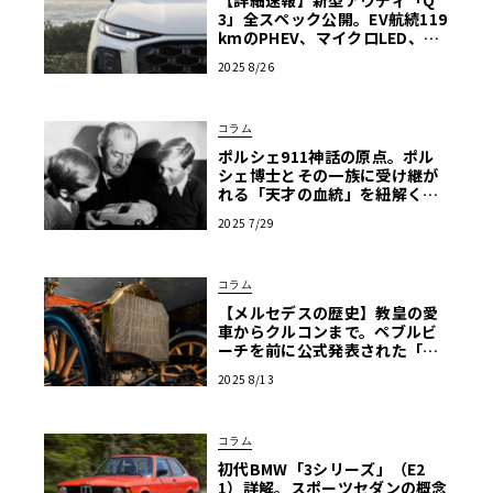
【詳細速報】新型アウディ「Q
3」全スペック公開。EV航続119
kmのPHEV、マイクロLED、新
操作系まで徹底解説
2025 8/26
コラム
ポルシェ911神話の原点。ポル
シェ博士とその一族に受け継が
れる「天才の血統」を紐解く
【清水和夫が語る“ポルシ
2025 7/29
ェ”と“哲学”_01】
コラム
【メルセデスの歴史】教皇の愛
車からクルコンまで。ペブルビ
ーチを前に公式発表された「知
られざる革新」とは
2025 8/13
コラム
初代BMW「3シリーズ」（E2
1）詳解。スポーツセダンの概念