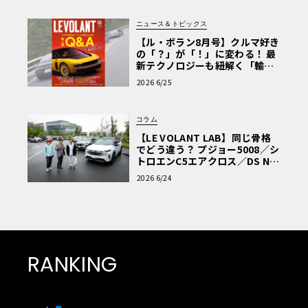
ニュース＆トピックス
【ル・ボラン8月号】クルマ好き
の「？」が「！」に変わる！ 最
新テクノロジーも紐解く「輸入
車Q&A」
2026 6/25
コラム
【LE VOLANT LAB】同じ骨格
でどう違う？ プジョー5008／シ
トロエンC5エアクロス／DS Nº4
読者一気乗りレポート
2026 6/24
RANKING