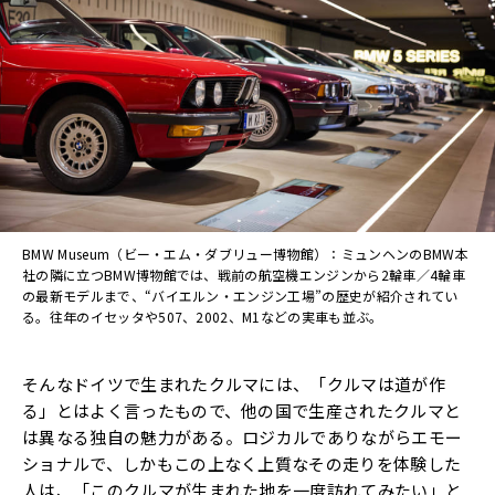
BMW Museum（ビー・エム・ダブリュー博物館）：ミュンヘンのBMW本
社の隣に立つBMW博物館では、戦前の航空機エンジンから2輪車／4輪車
の最新モデルまで、“バイエルン・エンジン工場”の歴史が紹介されてい
る。往年のイセッタや507、2002、M1などの実車も並ぶ。
そんなドイツで生まれたクルマには、「クルマは道が作
る」とはよく言ったもので、他の国で生産されたクルマと
は異なる独自の魅力がある。ロジカルでありながらエモー
ショナルで、しかもこの上なく上質なその走りを体験した
人は、「このクルマが生まれた地を一度訪れてみたい」と