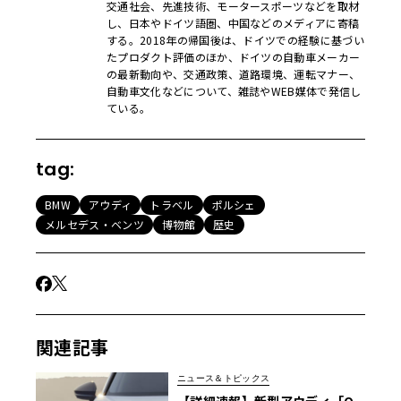
交通社会、先進技術、モータースポーツなどを取材
し、日本やドイツ語圏、中国などのメディアに寄稿
する。2018年の帰国後は、ドイツでの経験に基づい
たプロダクト評価のほか、ドイツの自動車メーカー
の最新動向や、交通政策、道路環境、運転マナー、
自動車文化などについて、雑誌やWEB媒体で発信し
ている。
tag:
BMW
アウディ
トラベル
ポルシェ
メルセデス・ベンツ
博物館
歴史
関連記事
ニュース＆トピックス