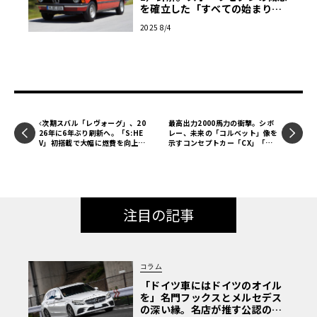
を確立した「すべての始まり」
【3シリーズ半世紀の軌跡_02】
2025 8/4
次期スバル「レヴォーグ」、20
最高出力2000馬力の衝撃。シボ
26年に6年ぶり刷新へ。「S:HE
レー、未来の「コルベット」像を
V」初搭載で大幅に燃費を向上
示すコンセプトカー「CX」「CX.
【独自予想CG】
R」を発表
注目の記事
コラム
「ドイツ車にはドイツのオイル
を」名門フックスとメルセデス
の深い縁。名店が推す公認の安