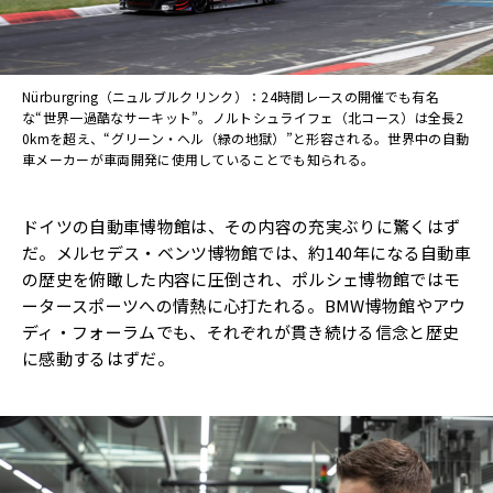
Nürburgring（ニュルブルクリンク）：24時間レースの開催でも有名
な“世界一過酷なサーキット”。ノルトシュライフェ（北コース）は全長2
0kmを超え、“グリーン・ヘル（緑の地獄）”と形容される。世界中の自動
車メーカーが車両開発に使用していることでも知られる。
ドイツの自動車博物館は、その内容の充実ぶりに驚くはず
だ。メルセデス・ベンツ博物館では、約140年になる自動車
の歴史を俯瞰した内容に圧倒され、ポルシェ博物館ではモ
ータースポーツへの情熱に心打たれる。BMW博物館やアウ
ディ・フォーラムでも、それぞれが貫き続ける信念と歴史
に感動するはずだ。