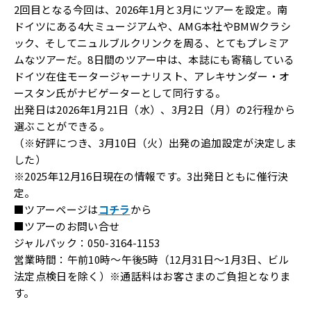
2回目となる今回は、2026年1月と3月にツアーを設定。南
ドイツにある4大ミュージアムや、AMG本社やBMWクラシ
ック、そしてニュルブルクリンクを周る、とてもプレミア
ムなツアーだ。8日間のツアー中は、本誌にも寄稿している
ドイツ在住モータージャーナリスト、アレキサンダー・オ
ースタン氏がナビゲーターとして同行する。
出発日は2026年1月21日（水）、3月2日（月）の2行程から
選ぶことができる。
（※好評につき、3月10日（火）
出発の追加設定が決定しま
した）
※2025年12月16日現在の情報です。3出発日ともに催行決
定。
■ツアーページは
コチラ
から
■ツアーのお問い合せ
ジャルパック：050-3164-1153
営業時間：午前10時～午後5時（12月31日～1月3日、ビル
法定点検日を除く）※通話料はお客さまのご負担となりま
す。