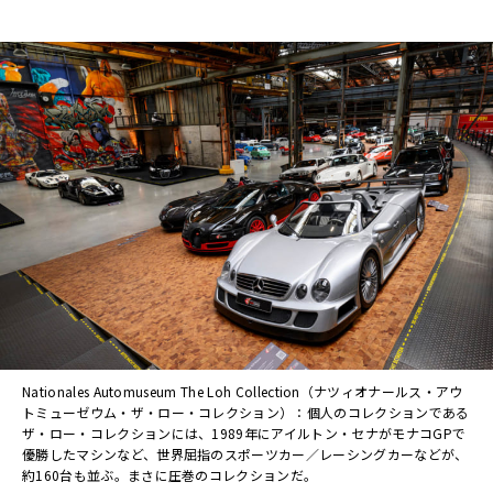
Nationales Automuseum The Loh Collection（ナツィオナールス・アウ
トミューゼウム・ザ・ロー・コレクション）：個人のコレクションである
ザ・ロー・コレクションには、1989年にアイルトン・セナがモナコGPで
優勝したマシンなど、世界屈指のスポーツカー／レーシングカーなどが、
約160台も並ぶ。まさに圧巻のコレクションだ。