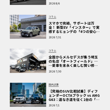
心と、Cクラスで味わうシルキー
2026 8/6
な走り〈PR〉
コラム
スマホで完結、サポートは万
全！ 新型EV「インスター」で実
感するヒョンデの「4つの安心」
【第1回・ヒョンデ6つの疑問：
2026 7/31
Why? Hyundai?】〈PR〉
コラム
全国からメルセデスが集う埼玉
の名店「オートフィールド」─
─愛車を末永く楽しむ賢い修理
術と、プロがフックス製オイル
2026 7/30
を選ぶ理由〈PR〉
国内試乗
【究極のSUV比較試乗】ディフ
ェンダーOCTAブラック vs AMG
G63：道なき道を征く2台の「対
極的アプローチ」
2026 7/1