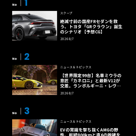
1
No
スクープ
絶滅寸前の国産FRセダンを救
う、トヨタ「GRクラウン」誕生
のシナリオ【予想CG】
2026 8/7
2
No
ニュース＆トピックス
【世界限定99台】名車ミウラの
意匠「カネロニ」と最新V12が
交差。ランボルギーニ・レヴエ
ルトに60周年記念車が登場
2026 8/7
3
No
ニュース＆トピックス
EVの常識を撃ち抜くAMGの野
性。航続800kmと直6の咆哮を