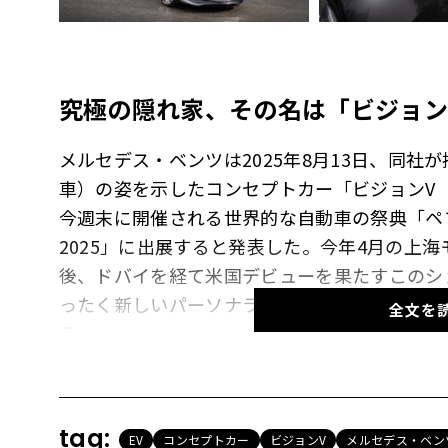
究極の隠れ家、その名は「ビジョン
メルセデス・ベンツは2025年8月13日、同社
車）の姿を示したコンセプトカー「ビジョンV（V
今週末に開催される世界的な自動車の祭典「ペ
2025」に出展すると発表した。今年4月の上
後、ドバイを経て米国デビューを果たすこのシ
ったく新しいパーソナライズされたデジタルラ
全文を
う。
【画像75枚】後席はもはや映画館。メルセデ
tag:
をギャラリーで一気に見る
EV
コンセプトカー
ビジョンV
メルセデス・ベン