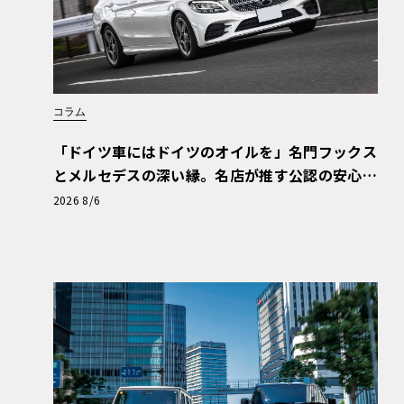
ため、英語の楽曲が利用可能になった。もう一
lby Vision」への対応だ。このHDRイメ
コントラストが実現され、乗員はより強烈で魅
る。
コラム
「ドイツ車にはドイツのオイルを」名門フックス
とメルセデスの深い縁。名店が推す公認の安心
と、Cクラスで味わうシルキーな走り〈PR〉
2026 8/6