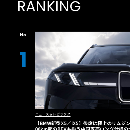
RANKING
サイドウィンドウもスクリーンに。究極の
音響にも抜かりはない。「Dolby Atmos
No
計42個のスピーカーを備える。その中にはシ
エキサイターも含まれる。さらに、ヘッドライ
1
ェクターが視界を広げ、サイドウィンドウを追
で、デジタルな360度の体験、すなわち「コク
賞時にはアンビエント照明がビートに合わせて
覚を一層高める。
ニュース＆トピックス
【BMW新型X5／iX5】後席は極上のリムジン
00km超のBEVも揃う中国専売ロング仕様の