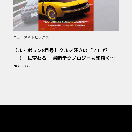
ニュース＆トピックス
【ル・ボラン8月号】クルマ好きの「？」が
「！」に変わる！ 最新テクノロジーも紐解く
「輸入車Q&A」
2026 6/25
ラウンジの床下に格納された65インチの昇
みドアが閉まると、バーウッドとナッパレ
ーンが静かに上昇する。乗員は床の透明な
ラウンジエリアをコックピットから分離す
のスクリーンは、Dolby Vision技術と
ディテールで映し出す。