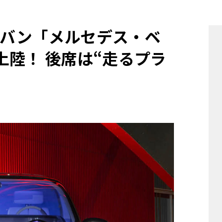
他
バン「メルセデス・ベ
上陸！ 後席は“走るプラ
ス
トヨタ
日産
スバル
マツダ
ダイハツ
スズキ
他