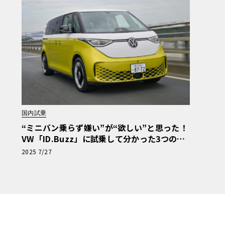
国内試乗
“ミニバン乗らず嫌い”が“欲しい”と思った！
VW「ID.Buzz」に試乗して分かった3つの魅
力
2025 7/27