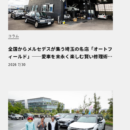
コラム
全国からメルセデスが集う埼玉の名店「オートフ
ィールド」──愛車を末永く楽しむ賢い修理術
と、プロがフックス製オイルを選ぶ理由〈PR〉
2026 7/30