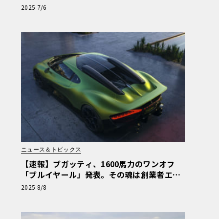
ンで驚きの性能を見せた！
2025 7/6
ニュース＆トピックス
【速報】ブガッティ、1600馬力のワンオフ
「ブルイヤール」発表。その魂は創業者エッ
トーレの愛馬
2025 8/8