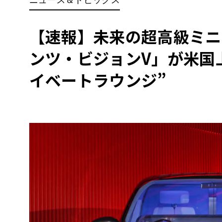
BYD
その
【速報】未来の超高級ミニ
ンツ・ビジョンV」が米国
国産車
レクサ
ホンダ
イベートラウンジ”
三菱
光岡
その