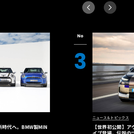
No
3
ニュース＆トピックス
時代へ。BMW製MIN
【世界初公開】アウデ
イプ登場。伝説の