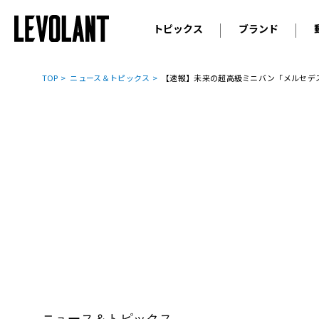
トピックス
ブランド
輸入車
アウデ
ニュース
TOP
ニュース＆トピックス
【速報】未来の超高級ミニバン「メルセデス
スクープ
メルセ
試乗
アルピ
コラム
プジョ
アルフ
ランボ
ベント
ランド
MINI
ボルボ
ジープ
ニュース＆トピックス