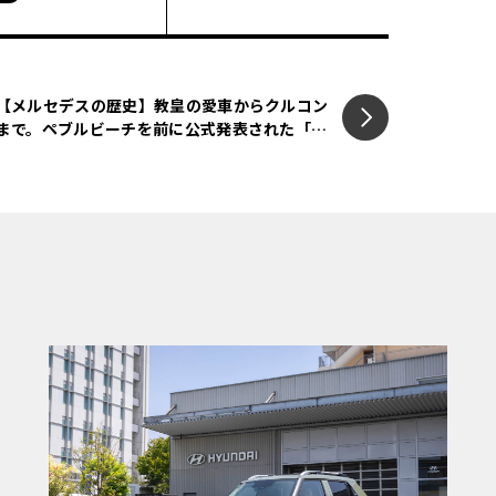
ラオケ機能もアップデート
【メルセデスの歴史】教皇の愛車からクルコン
まで。ペブルビーチを前に公式発表された「知
間と最大限の特別感、そして前例のない没
られざる革新」とは
セデス・ベンツのビジョンを具現化したも
ートラウンジ」と位置づけ、乗員を360度
にある。このラウンジは、映画館やゲーム
いはリラクゼーションのためのオアシスに
。
ンVはエンターテイメント体験をさらに次
トを搭載した。その一つが、7つあるインタ
ケ」機能のアップデートである。中国でロ
めたのに続き、今回の米国でのお披露目の