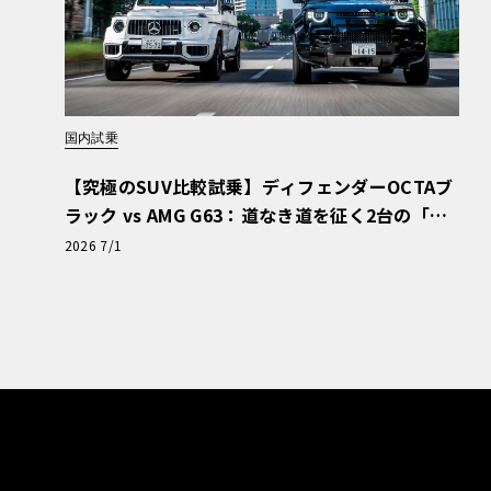
国内試乗
【究極のSUV比較試乗】ディフェンダーOCTAブ
ラック vs AMG G63：道なき道を征く2台の「対
極的アプローチ」
2026 7/1
この没入体験の中核をなすのが、プライベート
降式シネマスククリーンである。乗員が乗り込
ザーでデザインされたコンソールから、スクリ
スラットを通して、スクリーンがせり上がり、
る様子を見ることができる。4Kの高解像度を誇るこ
相まって、映像やゲームを驚くほどの鮮明さと