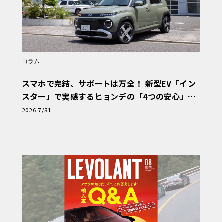
つは、映像体験を飛躍的に向上させる「Do
ージング技術により、より豊かな色彩とシャープな
惑的な視覚世界に没入することが可能とな
コラム
スマホで完結、サポートは万全！ 新型EV「イン
スター」で実感するヒョンデの「4つの安心」
【第1回・ヒョンデ6つの疑問：Why? Hyunda
2026 7/31
i?】〈PR〉