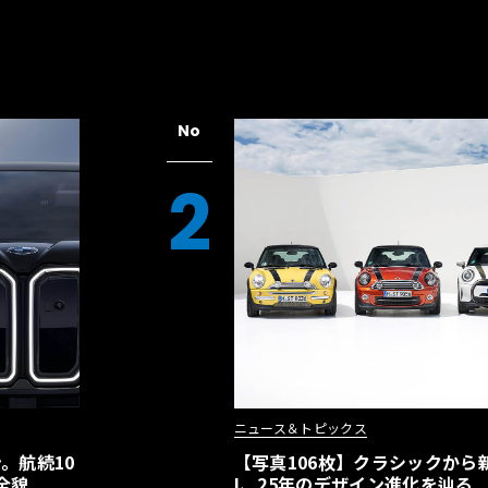
没入感を生む技術
」に対応したサラウンドサウンドシステムは、合
No
ートに内蔵され、音楽を触覚体験へと変える
ナーとフロアに埋め込まれた7台のプロジ
2
加の「スクリーン」として活用すること
ーン（繭）効果」を生み出すのだ。音楽鑑
色を変化させ、この包み込まれるような感
ニュース＆トピックス
。航続10
【写真106枚】クラシックから新
全貌
I、25年のデザイン進化を辿る