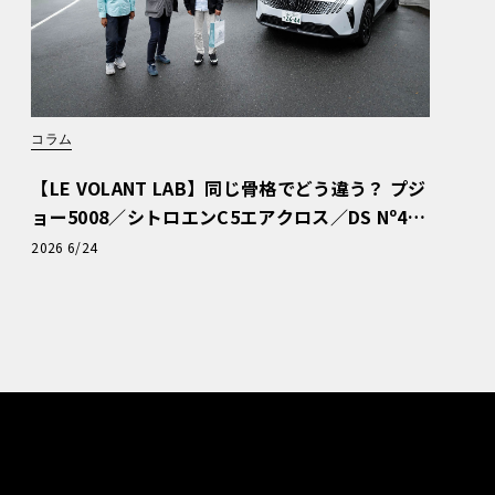
コラム
【LE VOLANT LAB】同じ骨格でどう違う？ プジ
ョー5008／シトロエンC5エアクロス／DS Nº4
読者一気乗りレポート
2026 6/24