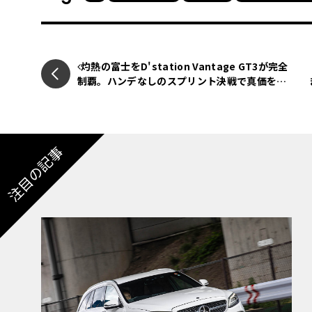
映像体験は「Dolby Vision」へ、カ
灼熱の富士をD'station Vantage GT3が完全
制覇。ハンデなしのスプリント決戦で真価を証
メルセデス・ベンツ・ビジョンVは、広大な空
明【2025 SUPER GT第4戦 GT300クラス】
入型のデジタル体験を融合させるという、メル
のである。その核心は、後席空間を「プライベ
のデジタル体験で包み込むユニークな空間設計
注目の記事
センター、コンサートホール、オフィス、ある
姿を変えることができる、究極の隠れ家なのだ
今回のペブルビーチでの披露にあたり、ビジョ
のレベルへと引き上げる2つの新たなハイライ
ラクティブ体験ワールドの一つである「カラオ
ーカライズされた楽曲を提供し大きな成功を収