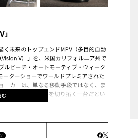
V」
が描く未来のトップエンドMPV（多目的自動
ision V）」を、米国カリフォルニア州で
ブルビーチ・オートモーティブ・ウィーク
海モーターショーでワールドプレミアされた
ョーカーは、単なる移動手段ではなく、ま
グジュアリーの世界を切り拓く一台だとい
読む
ス・ベンツ「ビジョンV」の革新的な内外装
ツ