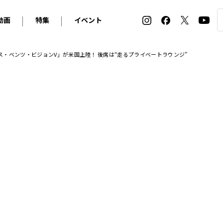
動画
特集
イベント
ィ
BMW
アルピナ
オリジナル動画
2026 サマータイヤ＆ホイール バイヤーズガイド
ル・ボラン カーズ・ミート2026横浜
・ベンツ・ビジョンV」が米国上陸！ 後席は“走るプライベートラウンジ”
2025-2026 冬 スタッドレス＆ウインタータイヤ バイヤ
SNOW EXPERIENCE in TOGAKUSHI SKI FIE
デス・ベンツ
ポルシェ
フォルクスワーゲン
ホイールカタログ2025-2026冬
EV:LIFE FUTAKO TAMAGAWA 2026
ーヌ
シトロエン
DSオートモビル
ホイールカタログ
EV:LIFE KOBE 2025
ー
ルノー
アバルト
タイヤ特集
ル・ボラン カーズ・ミート2025横浜
ァ・ロメオ
フェラーリ
フィアット
ルギーニ
マセラティ
アストン・マーティン
レー
ケータハム
ジャガー
ローバー
ロータス
マクラーレン
モーガン
ロールス・ロイス
キャデラック
シボレー
テスラ
ヒョンデ