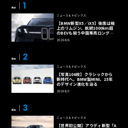
1
No
ニュース＆トピックス
【BMW新型X5／iX5】後席は極
上のリムジン。航続1000km超
のBEVも揃う中国専売ロング仕
様の全貌
2026 8/6
2
No
ニュース＆トピックス
【写真106枚】クラシックから
新時代へ。BMW製MINI、25年
のデザイン進化を辿る
2026 8/3
3
No
ニュース＆トピックス
【世界初公開】アウディ新型「A