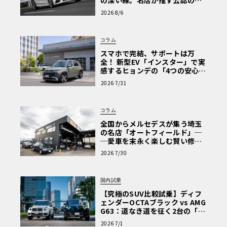
の深い縁。名店が推す公認の安
心と、Cクラスで味わうシルキー
2026 8/6
な走り〈PR〉
コラム
スマホで完結、サポートは万
全！ 新型EV「インスター」で実
感するヒョンデの「4つの安心」
【第1回・ヒョンデ6つの疑問：
2026 7/31
Why? Hyundai?】〈PR〉
コラム
全国からメルセデスが集う埼玉
の名店「オートフィールド」─
─愛車を末永く楽しむ賢い修理
術と、プロがフックス製オイル
2026 7/30
を選ぶ理由〈PR〉
国内試乗
【究極のSUV比較試乗】ディフ
ェンダーOCTAブラック vs AMG
G63：道なき道を征く2台の「対
極的アプローチ」
2026 7/1