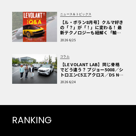
ニュース＆トピックス
【ル・ボラン8月号】クルマ好き
の「？」が「！」に変わる！ 最
新テクノロジーも紐解く「輸入
車Q&A」
2026 6/25
コラム
【LE VOLANT LAB】同じ骨格
でどう違う？ プジョー5008／シ
トロエンC5エアクロス／DS Nº4
読者一気乗りレポート
2026 6/24
RANKING