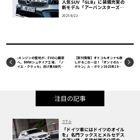
人気SUV「GLB」に装備充実の
新モデル「アーバンスターズ」
を導入し本日発売
2025 8/22
エンジンの聖地が、EVの心臓部
【新刊情報】オトコもオンナも欲
へ。BMWシュタイア工場、『ノ
しがるこの一台！「オンナのル・
イエ・クラッセ』向け第6世代e
ボラン」ル・ボラン2025年10月
ドライブの量産をついに開始
号、本日発売！！
注目の記事
コラム
「ドイツ車にはドイツのオイル
を」名門フックスとメルセデス