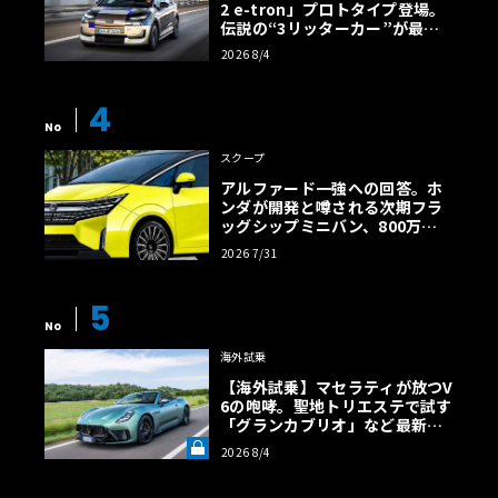
2 e-tron」プロトタイプ登場。
伝説の“3リッターカー”が最高
効率エントリーBEVとして復活
2026 8/4
【画像38枚】
4
No
スクープ
アルファード一強への回答。ホ
ンダが開発と噂される次期フラ
ッグシップミニバン、800万円
超の勝算【予想CG】
2026 7/31
5
No
海外試乗
【海外試乗】マセラティが放つV
6の咆哮。聖地トリエステで試す
「グランカブリオ」など最新ト
ロフェオ3台の官能評価《LE VO
2026 8/4
LANT LAB》