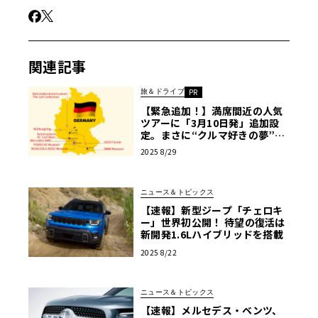
関連記事
旅＆ドライブ
PR
【緊急追加！】満席間近の人気
ツアーに「3月10日発」追加設
定。まさに“クルマ好きの夢”。
ニュル、AMG本社、ポルシェ博
2025 8/29
物館…ドイツ自動車「聖地巡
礼」の旅【PR】
ニュース＆トピックス
【速報】新型ジープ「チェロキ
ー」世界初公開！ 待望の復活は
新開発1.6Lハイブリッドを搭載
2025 8/22
ニュース＆トピックス
【速報】メルセデス・ベンツ、