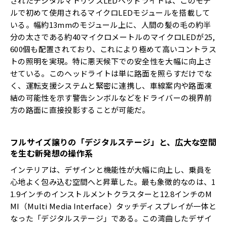
されたデジタルマトリクスLEDヘッドライトは、このモデ
ルで初めて使用されるマイクロLEDモジュールを搭載して
いる。幅約13mmのモジュール上に、人間の髪の毛の約半
分の太さである約40マイクロメートルのマイクロLEDが25,
600個も配置されており、これにより極めて高いコントラス
トの照明を実現。特に悪天候下での安全性を大幅に向上さ
せている。このヘッドライトは単に路面を照らすだけでな
く、運転支援システムと緊密に連携し、車線案内や路面凍
結の可能性を示す警告シンボルなどをドライバーの視界前
方の路面に直接投影することが可能だ。
フルサイズ譲りの「デジタルステージ」と、広大な空間
を生む新発想の操作系
インテリアは、デザインと機能性が大幅に向上し、乗員を
心地よく包み込む空間へと昇華した。最も象徴的なのは、1
1.9インチのインストルメントクラスターと12.8インチのM
MI（Multi Media Interface）タッチディスプレイが一体と
なった「デジタルステージ」である。この湾曲したデザイ