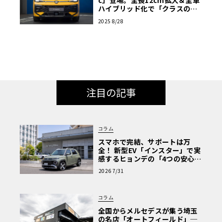
ハイブリッド化で「クラスの基
準」を塗り替えるか
2025 8/28
注目の記事
コラム
スマホで完結、サポートは万
全！ 新型EV「インスター」で実
感するヒョンデの「4つの安心」
【第1回・ヒョンデ6つの疑問：
2026 7/31
Why? Hyundai?】〈PR〉
コラム
全国からメルセデスが集う埼玉
の名店「オートフィールド」─