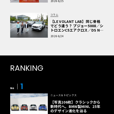
2026 6/25
コラム
【LE VOLANT LAB】同じ骨格
でどう違う？ プジョー5008／シ
トロエンC5エアクロス／DS Nº4
読者一気乗りレポート
2026 6/24
RANKING
1
No
ニュース＆トピックス
【写真106枚】クラシックから
新時代へ。BMW製MINI、25年
のデザイン進化を辿る