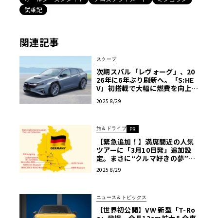
試乗記
関連記事
スクープ
次期スバル「レヴォーグ」、20
26年に6年ぶり刷新へ。「S:HE
V」初搭載で大幅に燃費を向上
【独自予想CG】
2025 8/29
旅＆ドライブ
PR
【緊急追加！】満席間近の人気
ツアーに「3月10日発」追加設
定。まさに“クルマ好きの夢”。
ニュル、AMG本社、ポルシェ博
2025 8/29
物館…ドイツ自動車「聖地巡
礼」の旅【PR】
ニュース＆トピックス
【世界初公開】VW 新型「T-Ro
c」登場。全長12cm拡大＆全車