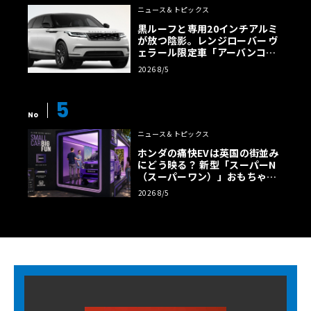
ニュース＆トピックス
黒ルーフと専用20インチアルミ
が放つ陰影。レンジローバー ヴ
ェラール限定車「アーバンコン
トラスト・エディション」登場
2026 8/5
5
No
ニュース＆トピックス
ホンダの痛快EVは英国の街並み
にどう映る？ 新型「スーパーN
（スーパーワン）」おもちゃ箱
ツアーの全貌
2026 8/5