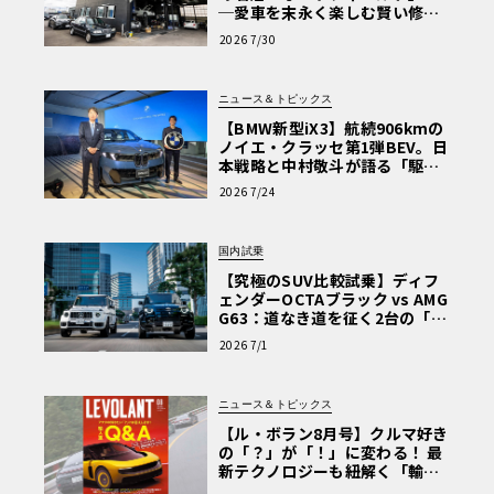
─愛車を末永く楽しむ賢い修理
術と、プロがフックス製オイル
2026 7/30
を選ぶ理由〈PR〉
ニュース＆トピックス
【BMW新型iX3】航続906kmの
ノイエ・クラッセ第1弾BEV。日
本戦略と中村敬斗が語る「駆け
ぬける歓び」
2026 7/24
国内試乗
【究極のSUV比較試乗】ディフ
ェンダーOCTAブラック vs AMG
G63：道なき道を征く2台の「対
極的アプローチ」
2026 7/1
ニュース＆トピックス
【ル・ボラン8月号】クルマ好き
の「？」が「！」に変わる！ 最
新テクノロジーも紐解く「輸入
車Q&A」