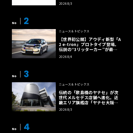
2026 8/3
2
No
ニュース＆トピックス
【世界初公開】アウディ新型「A
2 e-tron」プロトタイプ登場。
伝説の“3リッターカー”が最高
効率エントリーBEVとして復活
2026 8/4
【画像38枚】
3
No
ニュース＆トピックス
伝統の「歌島橋のヤナセ」が次
世代メルセデス店舗へ進化。近
畿エリア旗艦店「ヤナセ大阪支
店」がリニューアル
2026 8/3
4
No