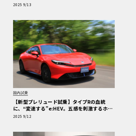
ネッロの真意とは
2025 9/13
国内試乗
【新型プレリュード試乗】タイプRの血統
に、“変速する”e:HEV。五感を刺激するホン
ダの回答がここにある
2025 9/12