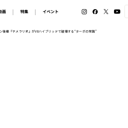
動画
特集
イベント
ィ
BMW
アルピナ
オリジナル動画
2026 サマータイヤ＆ホイール バイヤーズガイド
ル・ボラン カーズ・ミート2026横浜
カン後継『テメラリオ』がV8ハイブリッドで破壊する“ターボの常識”
2025-2026 冬 スタッドレス＆ウインタータイヤ バイヤ
SNOW EXPERIENCE in TOGAKUSHI SKI FIE
デス・ベンツ
ポルシェ
フォルクスワーゲン
ホイールカタログ2025-2026冬
EV:LIFE FUTAKO TAMAGAWA 2026
ーヌ
シトロエン
DSオートモビル
ホイールカタログ
EV:LIFE KOBE 2025
ー
ルノー
アバルト
タイヤ特集
ル・ボラン カーズ・ミート2025横浜
ァ・ロメオ
フェラーリ
フィアット
ルギーニ
マセラティ
アストン・マーティン
レー
ケータハム
ジャガー
ローバー
ロータス
マクラーレン
モーガン
ロールス・ロイス
キャデラック
シボレー
テスラ
ヒョンデ