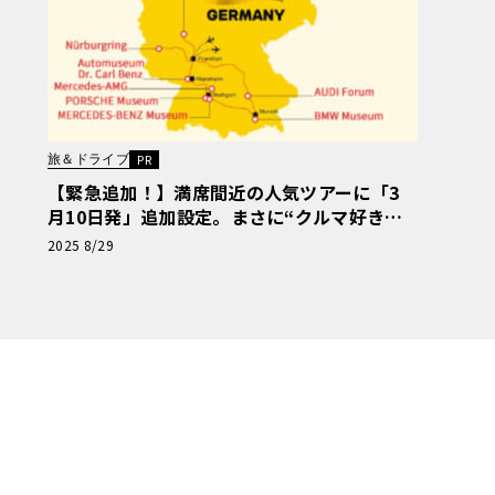
旅＆ドライブ
PR
【緊急追加！】満席間近の人気ツアーに「3
月10日発」追加設定。まさに“クルマ好きの
夢”。 ニュル、AMG本社、ポルシェ博物館…
2025 8/29
ドイツ自動車「聖地巡礼」の旅【PR】