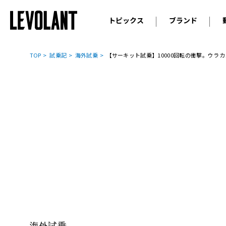
トピックス
ブランド
輸入車
アウデ
ニュース
TOP
試乗記
海外試乗
【サーキット試乗】10000回転の衝撃。ウラ
スクープ
メルセ
試乗
アルピ
コラム
プジョ
アルフ
ランボ
ベント
ランド
MINI
ボルボ
ジープ
海外試乗