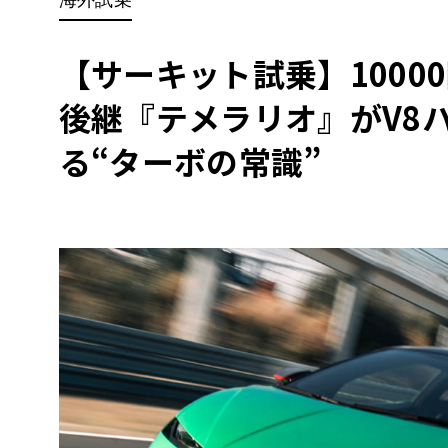
BYD
その
【サーキット試乗】1000
後継『テメラリオ』がV8
国産車
レクサ
ホンダ
る“ターボの常識”
三菱
光岡
その