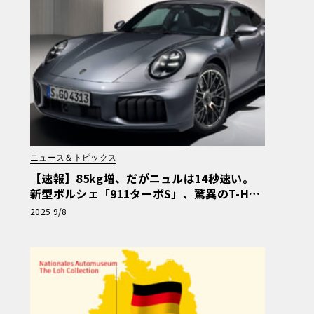
ニュース＆トピックス
【速報】85kg増、だがニュルは14秒速い。
新型ポルシェ「911ターボS」、驚異のT-Hyb
ridを搭載して登場
2025 9/8