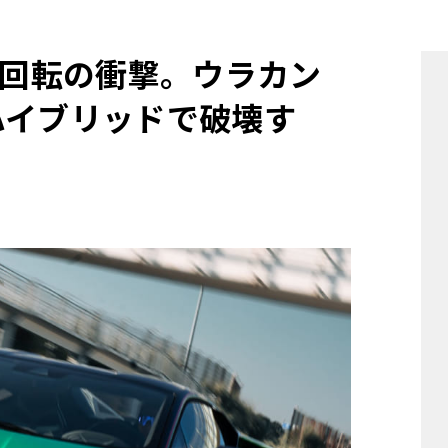
他
0回転の衝撃。ウラカン
ハイブリッドで破壊す
ス
トヨタ
日産
スバル
マツダ
ダイハツ
スズキ
他