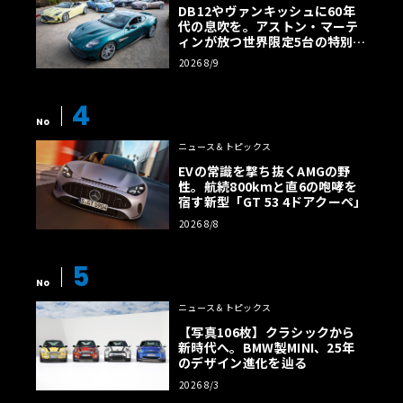
DB12やヴァンキッシュに60年
代の息吹を。アストン・マーテ
ィンが放つ世界限定5台の特別コ
レクション
2026 8/9
4
No
ニュース＆トピックス
EVの常識を撃ち抜くAMGの野
性。航続800kmと直6の咆哮を
宿す新型「GT 53 4ドアクーペ」
2026 8/8
5
No
ニュース＆トピックス
【写真106枚】クラシックから
新時代へ。BMW製MINI、25年
のデザイン進化を辿る
2026 8/3