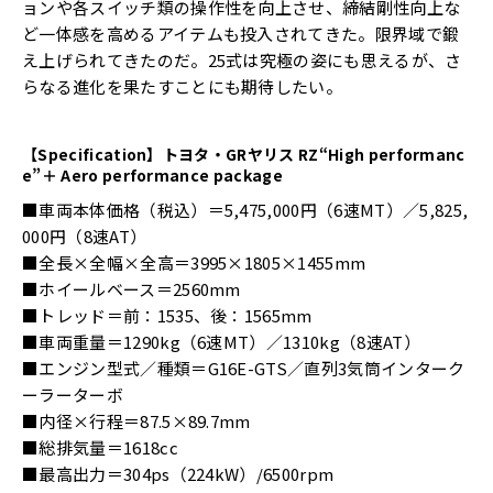
ョンや各スイッチ類の操作性を向上させ、締結剛性向上な
ど一体感を高めるアイテムも投入されてきた。限界域で鍛
え上げられてきたのだ。25式は究極の姿にも思えるが、さ
らなる進化を果たすことにも期待したい。
【Specification】トヨタ・GRヤリス RZ“High performanc
e”＋ Aero performance package
■車両本体価格（税込）＝5,475,000円（6速MT）／5,825,
000円（8速AT）
■全長×全幅×全高＝3995×1805×1455mm
■ホイールベース＝2560mm
■トレッド＝前：1535、後：1565mm
■車両重量＝1290kg（6速MT）／1310kg（8速AT）
■エンジン型式／種類＝G16E-GTS／直列3気筒インターク
ーラーターボ
■内径×行程＝87.5×89.7mm
■総排気量＝1618cc
■最高出力＝304ps（224kW）/6500rpm