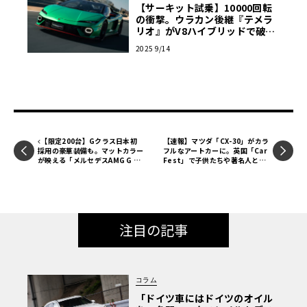
【サーキット試乗】10000回転
の衝撃。ウラカン後継『テメラ
リオ』がV8ハイブリッドで破壊
する“ターボの常識”
2025 9/14
【限定200台】Gクラス日本初
【速報】マツダ「CX-30」がカラ
採用の豪華装備も。マットカラー
フルなアートカーに。英国「Car
が映える「メルセデスAMG G 63
Fest」で子供たちや著名人と共
ブラックアクセントエディショ
同制作
ン」登場
注目の記事
コラム
「ドイツ車にはドイツのオイル