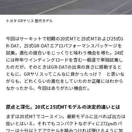
トヨタ GRヤリス 歴代モデル
今回はサーキットで初期の20式MTと25式MTおよび25式G
R-DAT、25式GR-DATエアロパフォーマンスパッケージを
試乗。進化の度合いをじっくりと味わう機会を得た。24式
には昨年ワインディングロードを含む一般道で単独試乗し
たのだが、そのときはGR-DATの出来の良さに感動すると
ともに、GRヤリスってこんなに良かったっけ？ と思いな
がらも、どれくらいの進化をしていたのか正確にはわから
なかったから、今回はありがたい機会だ。
原点と深化。
20
式と
25
式
MT
モデルの決定的違いとは
まずは20式MTでコースイン。最新モデルに比べれば出力は
低いとはいえ、それでもコンパクトなボディに272psのパ
ワーは十分以上でアクセルを踏みつければ弾けるように加