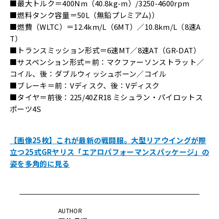
■最大トルク＝400Nm（40.8kg-m）/3250-4600rpm
■燃料タンク容量＝50L（無鉛プレミアム)）
■燃費（WLTC）＝12.4km/L（6MT）／10.8km/L（8速A
T）
■トランスミッション形式＝6速MT／8速AT（GR-DAT）
■サスペンション形式＝前：マクファーソンストラット／
コイル、後：ダブルウィッシュボーン／コイル
■ブレーキ＝前：Vディスク、後：Vディスク
■タイヤ＝前後：225/40ZR18 ミシュラン・パイロットス
ポーツ4S
【画像25枚】これが最新の戦闘服。大型リアウイングが際
立つ25式GRヤリス「エアロパフォーマンスパッケージ」の
姿を多角的に見る
AUTHOR