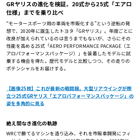
GR
ヤリスの進化を検証。
20
式から
25
式「エアロ
仕様」までを乗り比べ
“モータースポーツ用の車両を市販化する”という逆転の発
想で、2020年に誕生したトヨタ「GRヤリス」。年度ごとに
改良が加えられているのは言うまでもないが、さらにその
性能を高める25式「AERO PERFORMANCE PACKAGE（エ
アロパフォーマンスパッケージ）」を装着したモデルに試
乗する機会を得た。歴代モデルと比較しつつ、その走りの
ポテンシャルをお届けする。
【画像25枚】これが最新の戦闘服。大型リアウイングが際
立つ25式GRヤリス「エアロパフォーマンスパッケージ」の
姿を多角的に見る
絶え間なき進化の軌跡
WRCで勝てるマシンを造り込み、それを市販車開発にフィ