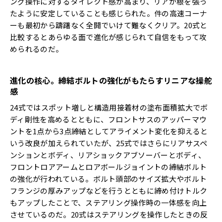
ング操作に対するダイレクト感が高まり、リアが根を張っ
たように安定していることも感じられた。件の高速コーナ
ーも最初から躊躇なく全開でいけて難なくクリア。20式と
比較するとあらゆる面で進化が感じられて自信をもって攻
められるのだ。
進化の核心。締結ボルトの強化がもたらすリニアな操舵
感
24式ではスポット増しと構造用接着材の塗布面積拡大でボ
ディ剛性を高めるとともに、フロントサスのアッパーマウ
ントを1点から3点締結としてアライメント変化を抑えると
いう改良が加えられていたが、25式ではさらにリアサスペ
ンションとボディ、リアショックアブソーバーとボディ、
フロントロアアームとロアボールジョイントの締結ボルト
の強化が行われている。ボルト頭部のサイズ拡大やボルト
フランジの厚みアップなどを行うとともに締め付けトルク
もアップしたことで、ステアリング操作時の一体感を向上
させているのだ。20式はステアリングを操作したときの反