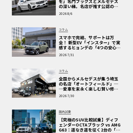
を」名門フックスとメルセデス
の深い縁。名店が推す公認の安
心と、Cクラスで味わうシルキー
2026 8/6
な走り〈PR〉
コラム
スマホで完結、サポートは万
全！ 新型EV「インスター」で実
感するヒョンデの「4つの安心」
【第1回・ヒョンデ6つの疑問：
2026 7/31
Why? Hyundai?】〈PR〉
コラム
全国からメルセデスが集う埼玉
の名店「オートフィールド」─
─愛車を末永く楽しむ賢い修理
術と、プロがフックス製オイル
2026 7/30
を選ぶ理由〈PR〉
国内試乗
【究極のSUV比較試乗】ディフ
ェンダーOCTAブラック vs AMG
G63：道なき道を征く2台の「対