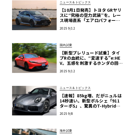
ニュース＆トピックス
【10月1日発売】トヨタ GRヤリ
スに“究極の空力武装”を。レー
ス現場直系「エアロパフォーマ
ンスパッケージ」全貌解説
2025 9/12
国内試乗
【新型プレリュード試乗】タイ
プRの血統に、“変速する”e:HE
V。五感を刺激するホンダの回答
がここにある
2025 9/12
ニュース＆トピックス
【速報】85kg増、だがニュルは
14秒速い。新型ポルシェ「911
ターボS」、驚異のT-Hybridを
搭載して登場
2025 9/8
海外試乗