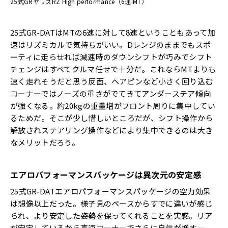
25式GRヤリスRZ High performance（6速iMT）
25式GR-DATはMTの6速に対して8速ということもあって加
速はリズミカルで気持ちがいい。Dレンジのままでもスポ
ーティに走らせれば減速時のダウンシフトが巧みでシフト
チェンジはすべてクルマ任せで十分だ。これならMTよりも
速く走れそうだと思う反面、ヘアピンなど小さく回り込む
コーナーではノーズの重さがでてきてアンダーステア傾向
が強くなる。約20kgの重量増がフロント周りに集中してい
るためだ。そこが少し惜しいところだが、シフト操作から
解放されステアリング操作などにより集中できるのは大き
なメリットだろう。
エアロパフォーマンスパッケージは異次元の安定感
25式GR-DATエアロパフォーマンスパッケージの空力効果
は想像以上だった。様子見のペースからすでに違いが感じ
られ、より安定した姿勢を保ってくれることを実感。リア
が安定しているから高速コーナーでさらに自信が増す一