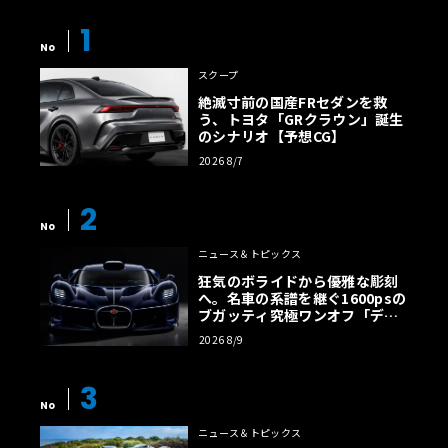
1
No
スクープ
絶滅寸前の国産FRセダンを救
う、トヨタ「GRクラウン」誕生
のシナリオ【予想CG】
2026 8/7
2
No
ニュース＆トピックス
狂気のボライドから優雅な彫刻
へ。名車の系譜を継ぐ1600psの
ブガッティ究極ワンオフ「デス
トリエ」
2026 8/9
3
No
ニュース＆トピックス