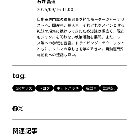
石井 昌道
2025/09/16 11:00
自動車専門誌の編集部員を経てモータージャーナリ
ストへ。国産車、輸入車、それぞれをメインとする
雑誌の編集に携わってきたため知識は幅広く、現在
もジャンルを問わない執筆活動を展開。また、レー
ス等への参戦も豊富。ドライビング・テクニックと
ともに、クルマの楽しさを学んできた。自動運転や
電動化への造詣も深い。
tag:
GRヤリス
トヨタ
ホットハッチ
新型車
試乗記
関連記事