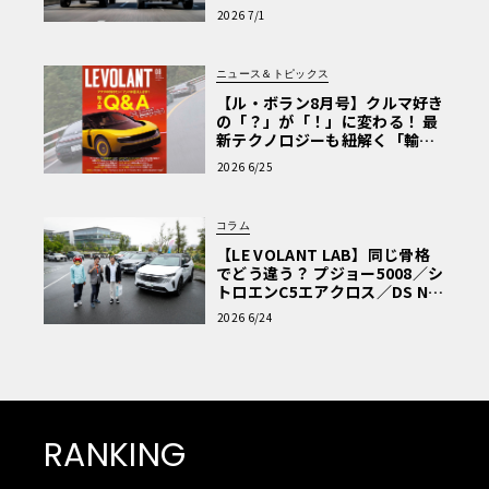
極的アプローチ」
2026 7/1
ニュース＆トピックス
【ル・ボラン8月号】クルマ好き
の「？」が「！」に変わる！ 最
新テクノロジーも紐解く「輸入
車Q&A」
2026 6/25
コラム
【LE VOLANT LAB】同じ骨格
でどう違う？ プジョー5008／シ
トロエンC5エアクロス／DS Nº4
読者一気乗りレポート
2026 6/24
RANKING