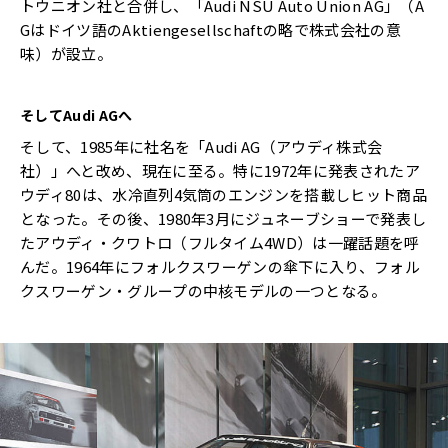
トウニオン社と合併し、「Audi NSU Auto Union AG」（A
Gはドイツ語のAktiengesellschaftの略で株式会社の意
味）が設立。
そしてAudi AGへ
そして、1985年に社名を「Audi AG（アウディ株式会
社）」へと改め、現在に至る。特に1972年に発表されたア
ウディ80は、水冷直列4気筒のエンジンを搭載しヒット商品
となった。その後、1980年3月にジュネーブショーで発表し
たアウディ・クワトロ（フルタイム4WD）は一躍話題を呼
んだ。1964年にフォルクスワーゲンの傘下に入り、フォル
クスワーゲン・グループの中核モデルの一つとなる。