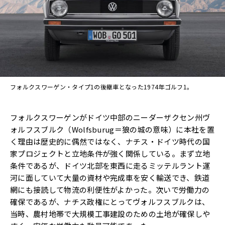
フォルクスワーゲン・タイプ1の後継車となった1974年ゴルフ1。
フォルクスワーゲンがドイツ中部のニーダーザクセン州ヴ
ォルフスブルク（Wolfsburug＝狼の城の意味）に本社を置
く理由は歴史的に偶然ではなく、ナチス・ドイツ時代の国
家プロジェクトと立地条件が強く関係している。まず立地
条件であるが、ドイツ北部を東西に走るミッテルラント運
河に面していて大量の資材や完成車を安く輸送でき、鉄道
網にも接読して物流の利便性がよかった。次いで労働力の
確保であるが、ナチス政権にとってヴォルフスブルクは、
当時、農村地帯で大規模工事建設のための土地が確保しや