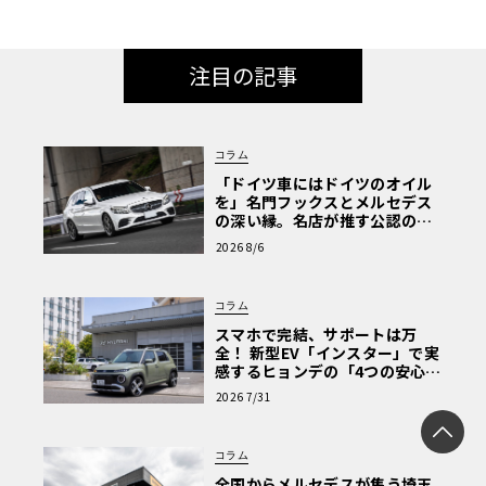
注目の記事
コラム
「ドイツ車にはドイツのオイル
を」名門フックスとメルセデス
の深い縁。名店が推す公認の安
心と、Cクラスで味わうシルキー
2026 8/6
な走り〈PR〉
コラム
スマホで完結、サポートは万
全！ 新型EV「インスター」で実
感するヒョンデの「4つの安心」
【第1回・ヒョンデ6つの疑問：
2026 7/31
Why? Hyundai?】〈PR〉
コラム
全国からメルセデスが集う埼玉