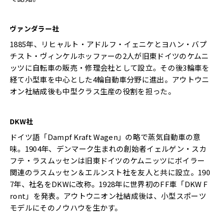
ヴァンダラー社
1885年、リヒャルト・アドルフ・イェニケとヨハン・バプ
チスト・ヴィンケルホッファーの2人が旧東ドイツのケムニ
ッツに自転車の販売・修理会社として設立。その後3輪車を
経て小型車を中心とした4輪自動車分野に進出。アウトウニ
オン社結成後も中型クラス生産の役割を担った。
DKW
社
ドイツ語「Dampf Kraft Wagen」の略で蒸気自動車の意
味。1904年、デンマーク生まれの創始者イェルゲン・スカ
フテ・ラスムッセンは旧東ドイツのケムニッツにボイラー
関連のラスムッセン＆エルンスト社を友人と共に設立。190
7年、社名をDKWに改称。1928年に世界初のFF車「DKW F
ront」を発表。アウトウニオン社結成後は、小型スポーツ
モデルにそのノウハウを生かす。