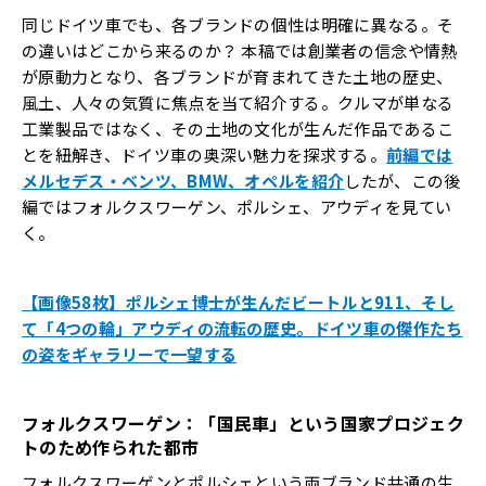
同じドイツ車でも、各ブランドの個性は明確に異なる。そ
の違いはどこから来るのか？ 本稿では創業者の信念や情熱
が原動力となり、各ブランドが育まれてきた土地の歴史、
風土、人々の気質に焦点を当て紹介する。クルマが単なる
工業製品ではなく、その土地の文化が生んだ作品であるこ
とを紐解き、ドイツ車の奥深い魅力を探求する。
前編では
メルセデス・ベンツ、BMW、オペルを紹介
したが、この後
編ではフォルクスワーゲン、ポルシェ、アウディを見てい
く。
【画像58枚】ポルシェ博士が生んだビートルと911、そし
て「4つの輪」アウディの流転の歴史。ドイツ車の傑作たち
の姿をギャラリーで一望する
フォルクスワーゲン：「国民車」という国家プロジェク
トのため作られた都市
フォルクスワーゲンとポルシェという両ブランド共通の生