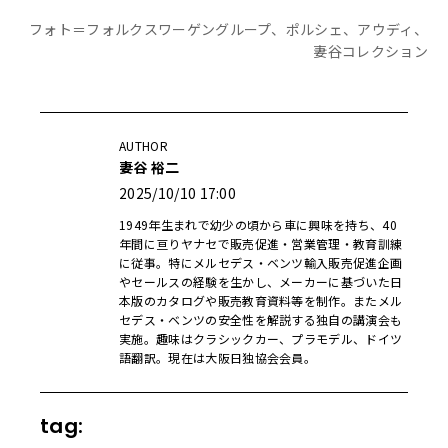
フォト＝フォルクスワーゲングループ、ポルシェ、アウディ、
妻谷コレクション
AUTHOR
妻谷 裕二
2025/10/10 17:00
1949年生まれで幼少の頃から車に興味を持ち、40
年間に亘りヤナセで販売促進・営業管理・教育訓練
に従事。特にメルセデス・ベンツ輸入販売促進企画
やセールスの経験を生かし、メーカーに基づいた日
本版のカタログや販売教育資料等を制作。またメル
セデス・ベンツの安全性を解説する独自の講演会も
実施。趣味はクラシックカー、プラモデル、ドイツ
語翻訳。現在は大阪日独協会会員。
tag: