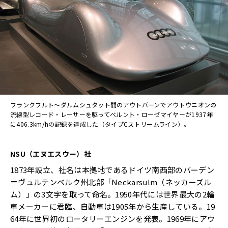
フランクフルト～ダルムシュタット間のアウトバーンでアウトウニオンの
流線型レコード・レーサーを駆ってベルント・ローゼマイヤーが1937年
に406.3km/hの記録を達成した（タイプCストリームライン）。
NSU
（エヌエスウー）社
1873年設立、社名は本拠地であるドイツ南西部のバーデン
＝ヴュルテンベルク州北部「Neckarsulm（ネッカーズル
ム）」の3文字を取って命名。1950年代には世界最大の2輪
車メーカーに君臨、自動車は1905年から生産している。19
64年に世界初のロータリーエンジンを発表。1969年にアウ