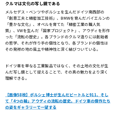
クルマは文化の写し鏡である
メルセデス・ベンツやポルシェを生んだドイツ南西部の
「創意工夫と精密加工技術」、BMWを育んだバイエルンの
「豊かな文化」、オペルを育てた「精密工業の職人気
質」、VWを生んだ「国家プロジェクト」、アウディを形作
った「流転の歴史」。各ブランドのクルマ造りには創始者
の哲学、それが作り手の個性となり、各ブランドの個性は
その発祥の地の風土や精神性と深く結びついている。
ドイツ車を単なる工業製品ではなく、その土地の文化が生
んだ写し鏡として捉えることで、その真の魅力をより深く
理解できる。
【画像58枚】ポルシェ博士が生んだビートルと911、そし
て「4つの輪」アウディの流転の歴史。ドイツ車の傑作たち
の姿をギャラリーで一望する