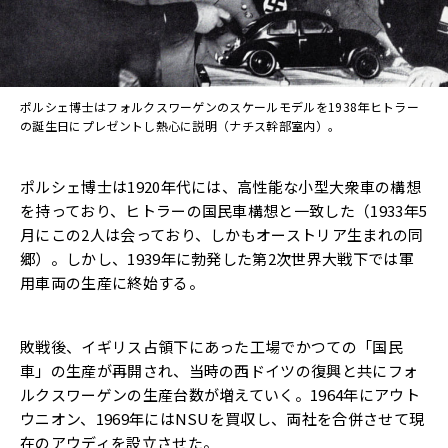
ポルシェ博士はフォルクスワーゲンのスケールモデルを1938年ヒトラー
の誕生日にプレゼントし熱心に説明（ナチス幹部室内）。
ポルシェ博士は1920年代には、高性能な小型大衆車の構想
を持っており、ヒトラーの国民車構想と一致した（1933年5
月にこの2人は会っており、しかもオーストリア生まれの同
郷）。しかし、1939年に勃発した第2次世界大戦下では軍
用車両の生産に終始する。
敗戦後、イギリス占領下にあった工場でかつての「国民
車」の生産が再開され、当時の西ドイツの復興と共にフォ
ルクスワーゲンの生産台数が増えていく。1964年にアウト
ウニオン、1969年にはNSUを買収し、両社を合併させて現
在のアウディを設立させた。