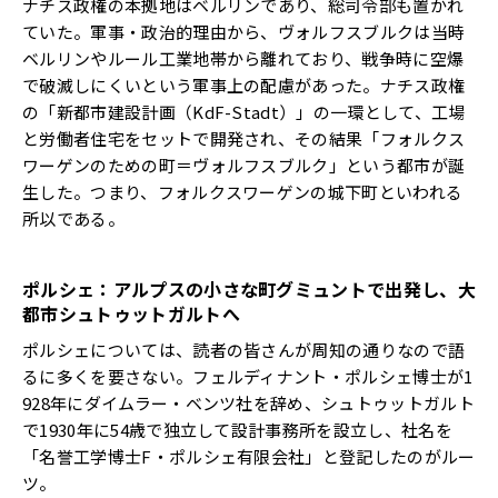
ナチス政権の本拠地はベルリンであり、総司令部も置かれ
ていた。軍事・政治的理由から、ヴォルフスブルクは当時
ベルリンやルール工業地帯から離れており、戦争時に空爆
で破滅しにくいという軍事上の配慮があった。ナチス政権
の「新都市建設計画（KdF-Stadt）」の一環として、工場
と労働者住宅をセットで開発され、その結果「フォルクス
ワーゲンのための町＝ヴォルフスブルク」という都市が誕
生した。つまり、フォルクスワーゲンの城下町といわれる
所以である。
ポルシェ：アルプスの小さな町グミュントで出発し、大
都市シュトゥットガルトへ
ポルシェについては、読者の皆さんが周知の通りなので語
るに多くを要さない。フェルディナント・ポルシェ博士が1
928年にダイムラー・ベンツ社を辞め、シュトゥットガルト
で1930年に54歳で独立して設計事務所を設立し、社名を
「名誉工学博士F・ポルシェ有限会社」と登記したのがルー
ツ。