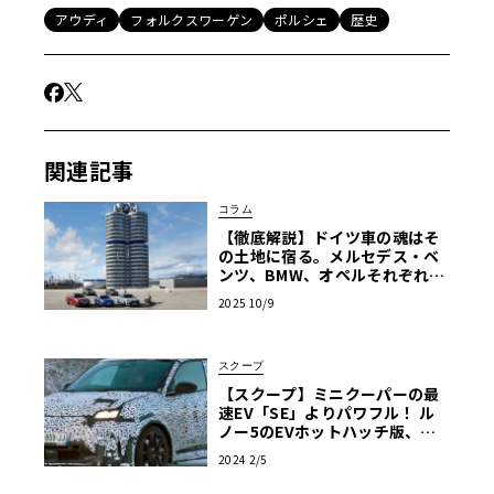
アウディ
フォルクスワーゲン
ポルシェ
歴史
関連記事
コラム
【徹底解説】ドイツ車の魂はそ
の土地に宿る。メルセデス・ベ
ンツ、BMW、オペルそれぞれの
風土と哲学
2025 10/9
スクープ
【スクープ】ミニクーパーの最
速EV「SE」よりパワフル！ ル
ノー5のEVホットハッチ版、ア
ルピーヌ「A290」実車を激写！
2024 2/5