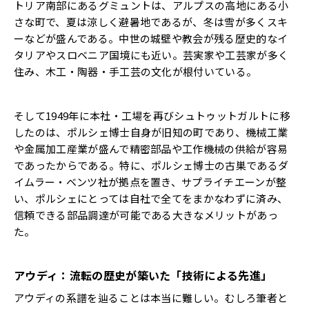
トリア南部にあるグミュントは、アルプスの高地にある小
さな町で、夏は涼しく避暑地であるが、冬は雪が多くスキ
ーなどが盛んである。中世の城壁や教会が残る歴史的なイ
タリアやスロベニア国境にも近い。芸実家や工芸家が多く
住み、木工・陶器・手工芸の文化が根付いている。
そして1949年に本社・工場を再びシュトゥットガルトに移
したのは、ポルシェ博士自身が旧知の町であり、機械工業
や金属加工産業が盛んで精密部品や工作機械の供給が容易
であったからである。特に、ポルシェ博士の古巣であるダ
イムラー・ベンツ社が拠点を置き、サプライチエーンが整
い、ポルシェにとっては自社で全てをまかなわずに済み、
信頼できる部品調達が可能である大きなメリットがあっ
た。
アウディ：流転の歴史が築いた「技術による先進」
アウディの系譜を辿ることは本当に難しい。むしろ筆者と