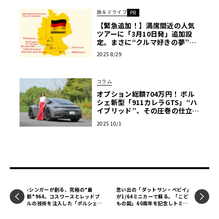
旅＆ドライブ
PR
【緊急追加！】満席間近の人気
ツアーに「3月10日発」追加設
定。まさに“クルマ好きの夢”。
ニュル、AMG本社、ポルシェ博
2025 8/29
物館…ドイツ自動車「聖地巡
礼」の旅【PR】
コラム
オプション総額704万円！ ポル
シェ新型「911カレラGTS」“ハ
イブリッド”、その圧巻の仕立て
に迫る【吉田由美のスーパース
2025 10/1
ポーツ驚愕オプション紹介】
シンガーが創る、究極の“最
思い出の「ダットサン・ベビイ」
新”964。コスワースとレッドブ
が1/64ミニカーで蘇る。「こど
ルの技術を注入した「ポルシェ9
もの国」60周年を記念しトミー
11」が富士で日本初公開へ
テックから2026年4月発売【LE
VOLANT モデルカー俱楽部】