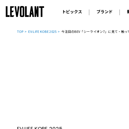
トピックス
ブランド
輸入車
アウデ
ニュース
TOP
EV:LIFE KOBE 2025
今注目のBEV「シーライオン7」に見て・触って・
スクープ
メルセ
試乗
アルピ
コラム
プジョ
アルフ
ランボ
ベント
ランド
MINI
ボルボ
ジープ
EV:LIFE KOBE 2025