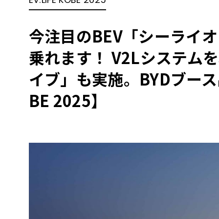
BYD
その
今注目のBEV「シーライ
乗れます！ V2Lシステム
国産車
レクサ
ホンダ
イブ」も実施。BYDブース出展
三菱
BE 2025】
光岡
その