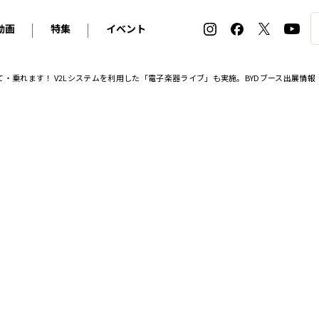
動画
特集
イベント
ィ
BMW
アルピナ
オリジナル動画
2026 サマータイヤ＆ホイール バイヤーズガイド
ル・ボラン カーズ・ミート2026横浜
乗れます！ V2Lシステムを利用した「電子楽器ライブ」も実施。BYDブース出展情報【EV:LI
2025-2026 冬 スタッドレス＆ウインタータイヤ バイヤ
SNOW EXPERIENCE in TOGAKUSHI SKI FIE
デス・ベンツ
ポルシェ
フォルクスワーゲン
ホイールカタログ2025-2026冬
EV:LIFE FUTAKO TAMAGAWA 2026
ーヌ
シトロエン
DSオートモビル
ホイールカタログ
EV:LIFE KOBE 2025
ー
ルノー
アバルト
タイヤ特集
ル・ボラン カーズ・ミート2025横浜
ァ・ロメオ
フェラーリ
フィアット
ルギーニ
マセラティ
アストン・マーティン
レー
ケータハム
ジャガー
ローバー
ロータス
マクラーレン
モーガン
ロールス・ロイス
キャデラック
シボレー
テスラ
ヒョンデ