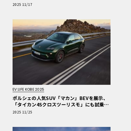
V・PHEVが神戸に集結、11月29・30日開催
2025 11/17
EV:LIFE KOBE 2025
ポルシェの人気SUV「マカン」BEVを展示、
「タイカン4Sクロスツーリスモ」にも試乗で
きる！ ポルシェブース出展情報【EV:LIFE K
2025 11/25
OBE 2025】