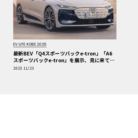
EV:LIFE KOBE 2025
最新BEV「Q4スポーツバックe-tron」「A6
スポーツバックe-tron」を展示、見に来て
ね！ アウディ・ブース出展情報【EV:LIFE K
2025 11/23
OBE 2025】