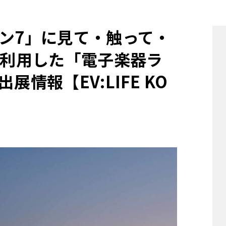
他
オン7」に見て・触って・
を利用した「電子楽器ラ
ス
トヨタ
日産
スバル
マツダ
情報【EV:LIFE KO
ダイハツ
スズキ
他