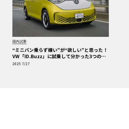
国内試乗
“ミニバン乗らず嫌い”が“欲しい”と思った！
VW「ID.Buzz」に試乗して分かった3つの魅
力
2025 7/27