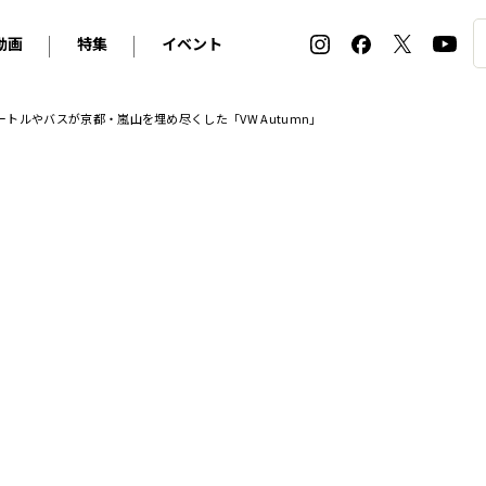
動画
特集
イベント
ィ
BMW
アルピナ
オリジナル動画
2026 サマータイヤ＆ホイール バイヤーズガイド
ル・ボラン カーズ・ミート2026横浜
ートルやバスが京都・嵐山を埋め尽くした「VW Autumn」
2025-2026 冬 スタッドレス＆ウインタータイヤ バイヤ
SNOW EXPERIENCE in TOGAKUSHI SKI FIE
デス・ベンツ
ポルシェ
フォルクスワーゲン
ホイールカタログ2025-2026冬
EV:LIFE FUTAKO TAMAGAWA 2026
ーヌ
シトロエン
DSオートモビル
ホイールカタログ
EV:LIFE KOBE 2025
ー
ルノー
アバルト
タイヤ特集
ル・ボラン カーズ・ミート2025横浜
ァ・ロメオ
フェラーリ
フィアット
ルギーニ
マセラティ
アストン・マーティン
レー
ケータハム
ジャガー
ローバー
ロータス
マクラーレン
モーガン
ロールス・ロイス
キャデラック
シボレー
テスラ
ヒョンデ