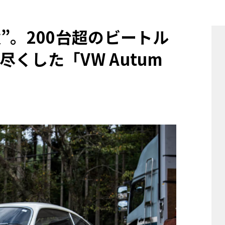
他
”。200台超のビートル
くした「VW Autum
ス
トヨタ
日産
スバル
マツダ
ダイハツ
スズキ
他