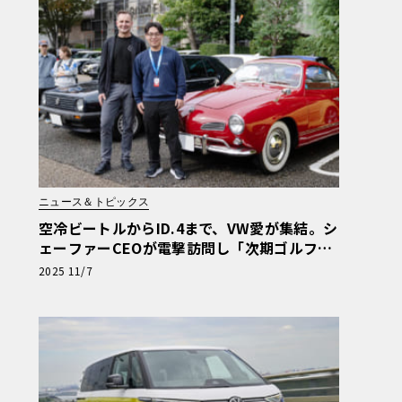
ニュース＆トピックス
空冷ビートルからID.4まで、VW愛が集結。シ
ェーファーCEOが電撃訪問し「次期ゴルフEV
化」にも言及した代官山「VW Weekend Me
2025 11/7
etup」