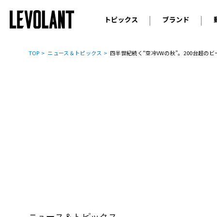
トピックス
ブランド
輸入車
アウデ
ニュース
TOP
ニュース＆トピックス
四半世紀続く“空冷VWの秋”。200台超のビ
スクープ
メルセ
試乗
アルピ
コラム
プジョ
アルフ
ランボ
ベント
ランド
MINI
ボルボ
ジープ
ニュース＆トピックス