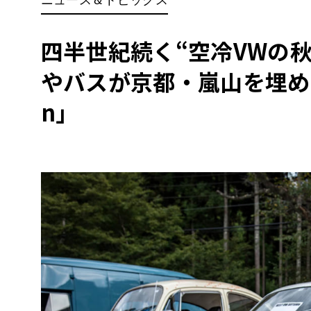
BYD
その
四半世紀続く“空冷VWの秋
やバスが京都・嵐山を埋め尽
国産車
レクサ
ホンダ
n」
三菱
光岡
その