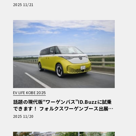
アしLAで公開
2025 11/21
EV:LIFE KOBE 2025
話題の現代版”ワーゲンバス”ID.Buzzに試乗
できます！ フォルクスワーゲンブース出展情
報【EV:LIFE KOBE 2025】
2025 11/20