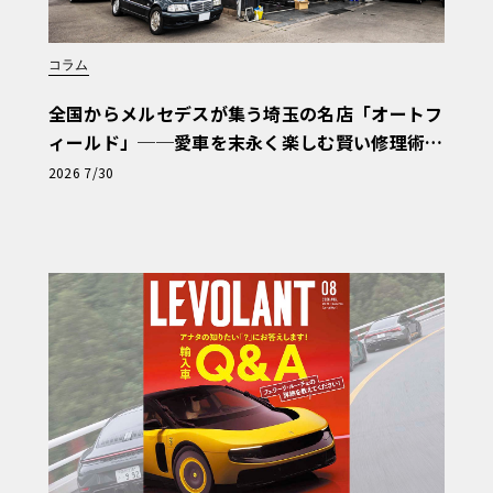
コラム
全国からメルセデスが集う埼玉の名店「オートフ
ィールド」──愛車を末永く楽しむ賢い修理術
と、プロがフックス製オイルを選ぶ理由〈PR〉
2026 7/30
、エアコンのコンプレッサーは電動式。そ
こにいわゆるBSG（ベルトスタータージェ
にはガソリンが1種類、ディーゼルが1種
のパワートレインがMHEV plusのユニ
トロのAWDのみで、トランスミッションは