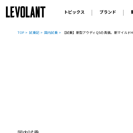
トピックス
ブランド
輸入車
アウデ
ニュース
TOP
試乗記
国内試乗
【試乗】新型アウディQ5の真価。新マイルドHV
スクープ
メルセ
試乗
アルピ
コラム
プジョ
アルフ
ランボ
ベント
ランド
MINI
ボルボ
ジープ
国内試乗