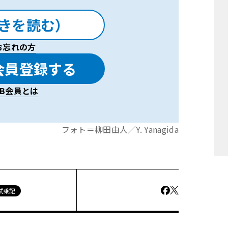
きを読む）
プラットフォーム
PPC
がもたらす恩恵
お忘れの方
型Q5はこれで3代目となる。2008年に誕
代目も110万台に達し、アウディを支えるモ
会員登録する
れないモデルとも言える。
LAB会員とは
コンバッション）と呼ばれるVWグループ内
フォト＝柳田由人／Y. Yanagida
にアウディで最初にPPCを採用したのは現
うマイルドハイブリッド機構のパワートレインが
試乗記
組み込まれたモーターはPTG（パワートレ
／230Nmのパワーをエンジンに上乗せす