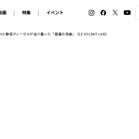
動画
特集
イベント
ィ
BMW
アルピナ
オリジナル動画
2026 サマータイヤ＆ホイール バイヤーズガイド
ル・ボラン カーズ・ミート2026横浜
と静音ディーゼルが辿り着いた「普遍の洗練」《LE VOLANT LAB》
2025-2026 冬 スタッドレス＆ウインタータイヤ バイヤ
SNOW EXPERIENCE in TOGAKUSHI SKI FIE
デス・ベンツ
ポルシェ
フォルクスワーゲン
ホイールカタログ2025-2026冬
EV:LIFE FUTAKO TAMAGAWA 2026
ーヌ
シトロエン
DSオートモビル
ホイールカタログ
EV:LIFE KOBE 2025
ー
ルノー
アバルト
タイヤ特集
ル・ボラン カーズ・ミート2025横浜
ァ・ロメオ
フェラーリ
フィアット
ルギーニ
マセラティ
アストン・マーティン
レー
ケータハム
ジャガー
ローバー
ロータス
マクラーレン
モーガン
ロールス・ロイス
キャデラック
シボレー
テスラ
ヒョンデ