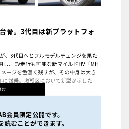
台骨。
3
代目は新プラットフォ
」が、3代目へとフルモデルチェンジを果た
用し、EV走行も可能な新マイルドHV「MH
のイメージを色濃く残すが、その中身は大き
ゼルに試乗。激戦区において新型が示した
読む
ット。静粛なる実力者、新型アウディQ5
 LAB会員限定公開です。
を読むことができます。