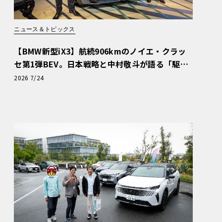
ニュース＆トピックス
【BMW新型iX3】航続906kmのノイエ・クラッ
セ第1弾BEV。日本戦略と中村敬斗が語る「駆け
ぬける歓び」
2026 7/24