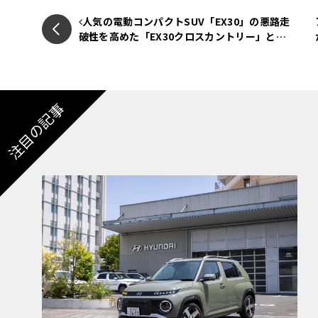
る。回生ブレーキによって電力を貯める1.7k
人気の電動コンパクトSUV「EX30」の悪路走
で、条件が揃えばEV走行も可能となる。
破性を高めた「EX30クロスカントリー」とフ
ラッグシップSUV「XC90」のPHEV版を展示！
ボルボ出展情報【EV:LIFE KOBE 2025】
注目の記事