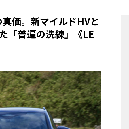
他
の真価。新マイルドHVと
た「普遍の洗練」《LE
ス
トヨタ
日産
スバル
マツダ
ダイハツ
スズキ
他