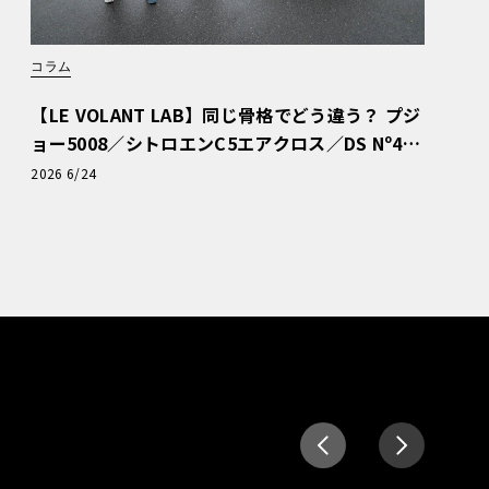
コラム
【LE VOLANT LAB】同じ骨格でどう違う？ プジ
ョー5008／シトロエンC5エアクロス／DS Nº4
読者一気乗りレポート
2026 6/24