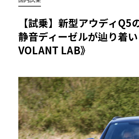
BYD
その
【試乗】新型アウディQ5
静音ディーゼルが辿り着い
国産車
レクサ
ホンダ
VOLANT LAB》
三菱
光岡
その