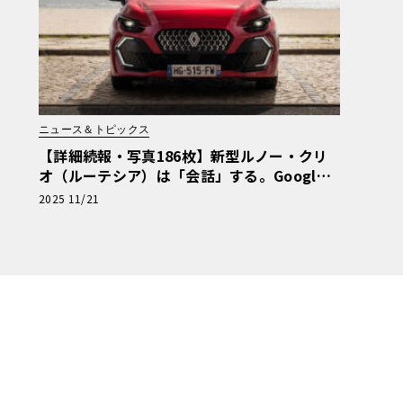
ニュース＆トピックス
【詳細続報・写真186枚】新型ルノー・クリ
オ（ルーテシア）は「会話」する。Google G
emini×1.8L化で実現した“Bセグ超越”の知
2025 11/21
性と余裕