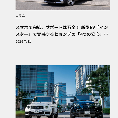
コラム
スマホで完結、サポートは万全！ 新型EV「イン
スター」で実感するヒョンデの「4つの安心」
【第1回・ヒョンデ6つの疑問：Why? Hyunda
2026 7/31
i?】〈PR〉
また、このマイルドハイブリッド仕様は48Vで
の他の補機類は従来通りのベルト駆動だが、こ
ネレーター）も装着されている。日本仕様のQ5
類、そしてスポーツモデルのSQ5があって、すべて
ットとなった。なお、Q5シリーズはすべてクワ
7速のSトロニックが組み合わされる。