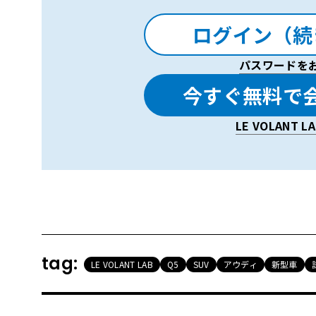
ログイン（続
EV
走行も可能にする「
MHEV plus
」。新
パスワードを
2025年7月に日本でも発表となったアウディの新
生した初代は約160万台の販売実績を記録、2
今すぐ無料で
デルのひとつとなっている。つまり失敗は許さ
LE VOLANT 
新型Q5はPPC（プレミアムプラットフォーム
でシェアするプラットフォームを使う。ちなみ
行のA5である。
PPCの最大の特徴は、“MHEV plus”とい
tag:
LE VOLANT LAB
Q5
SUV
アウディ
新型車
搭載できる点にある。トランスミッション側に
インジェネレーター）と名付けられ、最大24ps