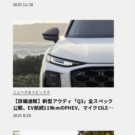
ライトウェイトスポーツの到達点《LE VOLA
2025 11/28
NT LAB》
ニュース＆トピックス
【詳細速報】新型アウディ「Q3」全スペック
公開。EV航続119kmのPHEV、マイクロLE
D、新操作系まで徹底解説
2025 8/26