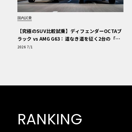
国内試乗
【究極のSUV比較試乗】ディフェンダーOCTAブ
ラック vs AMG G63：道なき道を征く2台の「対
極的アプローチ」
2026 7/1
RANKING