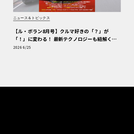
ニュース＆トピックス
【ル・ボラン8月号】クルマ好きの「？」が
「！」に変わる！ 最新テクノロジーも紐解く
「輸入車Q&A」
2026 6/25