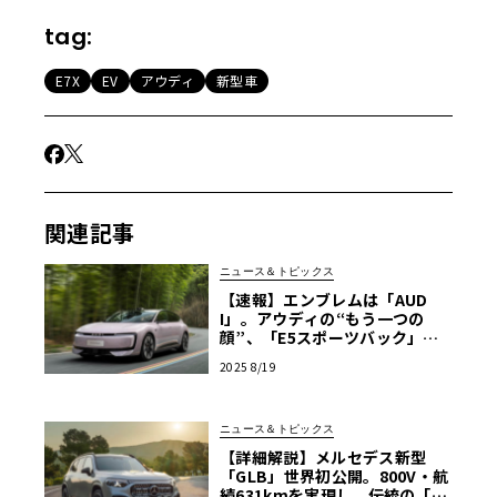
tag:
E7X
EV
アウディ
新型車
関連記事
ニュース＆トピックス
【速報】エンブレムは「AUD
I」。アウディの“もう一つの
顔”、「E5スポーツバック」が
中国で生産開始
2025 8/19
ニュース＆トピックス
【詳細解説】メルセデス新型
「GLB」世界初公開。800V・航
続631kmを実現し、伝統の「7