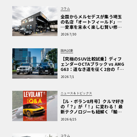
コラム
全国からメルセデスが集う埼玉
の名店「オートフィールド」─
─愛車を末永く楽しむ賢い修理
術と、プロがフックス製オイル
2026 7/30
を選ぶ理由〈PR〉
国内試乗
【究極のSUV比較試乗】ディフ
ェンダーOCTAブラック vs AMG
G63：道なき道を征く2台の「対
極的アプローチ」
2026 7/1
ニュース＆トピックス
【ル・ボラン8月号】クルマ好き
の「？」が「！」に変わる！ 最
新テクノロジーも紐解く「輸入
車Q&A」
2026 6/25
コラム