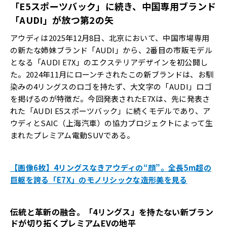
「
E5
スポーツバック」に続き、中国専用ブランド
「
AUDI
」が放つ第
2
の矢
アウディは2025年12月8日、北京において、中国市場専用
の新たな姉妹ブランド「AUDI」から、2番目の市販モデル
となる「AUDI E7X」のエクステリアデザインを初公開し
た。2024年11月にローンチされたこの新ブランドは、お馴
染みの4リングスのロゴを持たず、大文字の「AUDI」ロゴ
を掲げるのが特徴だ。今回発表されたE7Xは、先に発表さ
れた「AUDI E5スポーツバック」に続くモデルであり、ア
ウディとSAIC（上海汽車）の協力プロジェクトによって生
まれたプレミアム電動SUVである。
【画像6枚】4リングスなきアウディの“顔”。全長5m超の
巨躯を誇る「E7X」のモノリシックな造形美を見る
伝統と革新の融合。「
4
リングス」を持たない新ブラン
ドが切り拓くプレミアム
EV
の地平