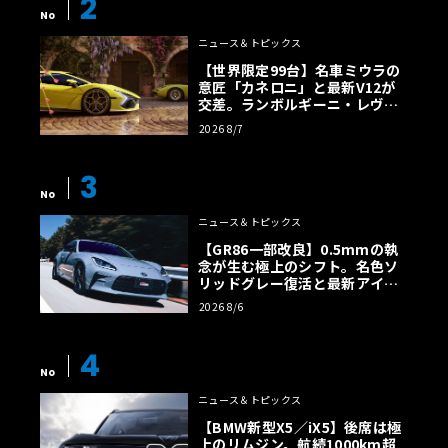
2
No
ニュース＆トピックス
【世界限定99台】名車ミウラの
意匠「カネロニ」と最新V12が
交差。ランボルギーニ・レヴエ
ルトに60周年記念車が登場
2026 8/7
3
No
ニュース＆トピックス
【GR86一部改良】0.5mmの執
念が生む極上のシフト。名色ソ
リッドグレー復活と最新アイサ
イトでFRの極みへ
2026 8/6
4
No
ニュース＆トピックス
【BMW新型X5／iX5】後席は極
上のリムジン。航続1000km超