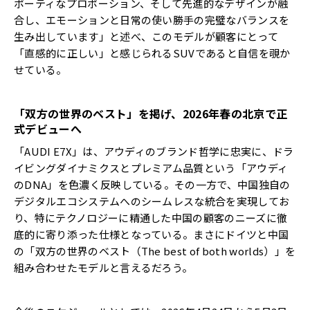
ポーティなプロポーション、そして先進的なデザインが融
合し、エモーションと日常の使い勝手の完璧なバランスを
生み出しています」と述べ、このモデルが顧客にとって
「直感的に正しい」と感じられるSUVであると自信を覗か
せている。
「双方の世界のベスト」を掲げ、
2026
年春の北京で正
式デビューへ
「AUDI E7X」は、アウディのブランド哲学に忠実に、ドラ
イビングダイナミクスとプレミアム品質という「アウディ
のDNA」を色濃く反映している。その一方で、中国独自の
デジタルエコシステムへのシームレスな統合を実現してお
り、特にテクノロジーに精通した中国の顧客のニーズに徹
底的に寄り添った仕様となっている。まさにドイツと中国
の「双方の世界のベスト（The best of both worlds）」を
組み合わせたモデルと言えるだろう。