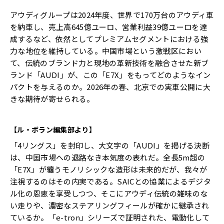
アウディグループは2024年度、世界で170万台のアウディ車
を納車し、売上高645億ユーロ、営業利益39億ユーロを達
成するなど、依然としてプレミアムセグメントにおける強
力な地位を維持している。中国市場という激戦区におい
て、伝統のブランド力と現地の革新技術を融合させた新ブ
ランド「AUDI」が、この「E7X」をもってどのようなイン
パクトを与えるのか。2026年の春、北京での実車公開に大
きな期待が寄せられる。
【ル・ボラン編集部より】
「4リングス」を封印し、大文字の「AUDI」を掲げる決断
は、中国市場への退路なき本気度の表れだ。全長5m超の
「E7X」が纏うモノリシックな造形は未来的だが、我々が
注視するのはその内実である。SAICとの協業によるデジタ
ル化の恩恵を享受しつつ、そこにアウディ伝統の雑味のな
い走りや、濃密なステアリングフィールが確かに継承され
ているか。「e-tron」シリーズで証明された、電動化して