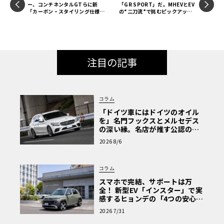
ー、コンチネンタルGTらに新
「GR SPORT」だ。MHEVとEV
「カーボン・スタイリング仕様」
の“二刀流”で挑むピックアップ
を設定
覇権
注目の記事
コラム
「ドイツ車にはドイツのオイル
を」名門フックスとメルセデス
の深い縁。名店が推す公認の安
心と、Cクラスで味わうシルキー
2026 8/6
な走り〈PR〉
コラム
スマホで完結、サポートは万
全！ 新型EV「インスター」で実
感するヒョンデの「4つの安心」
【第1回・ヒョンデ6つの疑問：
2026 7/31
Why? Hyundai?】〈PR〉