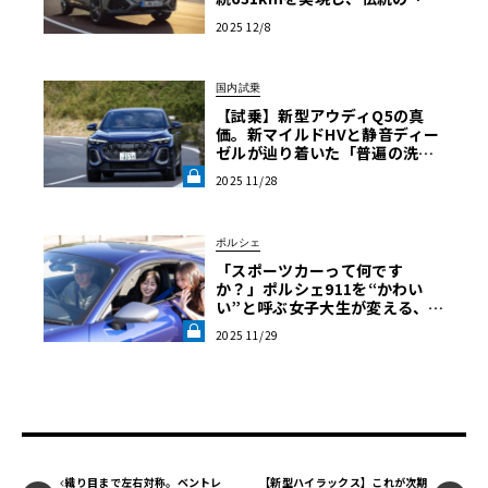
人乗り」も守り抜いた多才な進
2025 12/8
化
国内試乗
【試乗】新型アウディQ5の真
価。新マイルドHVと静音ディー
ゼルが辿り着いた「普遍の洗
練」《LE VOLANT LAB》
2025 11/28
ポルシェ
「スポーツカーって何です
か？」ポルシェ911を“かわい
い”と呼ぶ女子大生が変える、自
動車評論の常識【渡辺慎太郎の
2025 11/29
ツベコベイワセテ】《LE VOLA
NT LAB》
織り目まで左右対称。ベントレ
【新型ハイラックス】これが次期