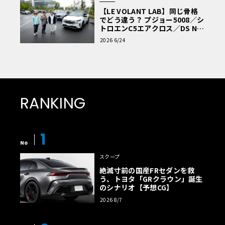
【LE VOLANT LAB】同じ骨格
でどう違う？ プジョー5008／シ
トロエンC5エアクロス／DS Nº4
読者一気乗りレポート
2026 6/24
RANKING
1
No
スクープ
絶滅寸前の国産FRセダンを救
う、トヨタ「GRクラウン」誕生
のシナリオ【予想CG】
2026 8/7