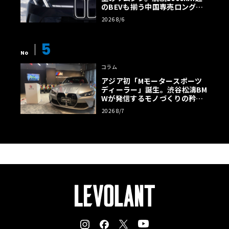
のBEVも揃う中国専売ロング仕
様の全貌
2026 8/6
5
No
コラム
アジア初「Mモータースポーツ
ディーラー」誕生。渋谷松濤BM
Wが発信するモノづくりの矜持
【木下隆之コラム】
2026 8/7