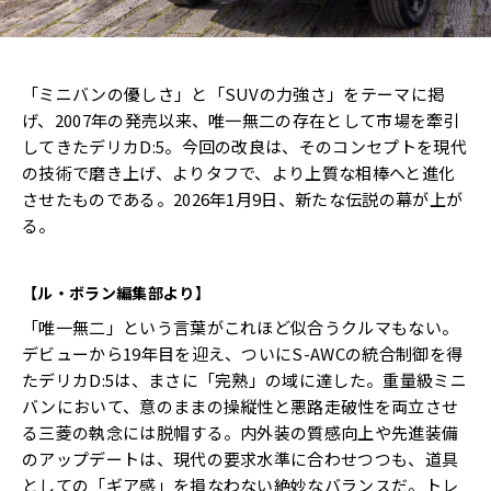
「ミニバンの優しさ」と「SUVの力強さ」をテーマに掲
げ、2007年の発売以来、唯一無二の存在として市場を牽引
してきたデリカD:5。今回の改良は、そのコンセプトを現代
の技術で磨き上げ、よりタフで、より上質な相棒へと進化
させたものである。2026年1月9日、新たな伝説の幕が上が
る。
【ル・ボラン編集部より】
「唯一無二」という言葉がこれほど似合うクルマもない。
デビューから19年目を迎え、ついにS-AWCの統合制御を得
たデリカD:5は、まさに「完熟」の域に達した。重量級ミニ
バンにおいて、意のままの操縦性と悪路走破性を両立させ
る三菱の執念には脱帽する。内外装の質感向上や先進装備
のアップデートは、現代の要求水準に合わせつつも、道具
としての「ギア感」を損なわない絶妙なバランスだ。トレ