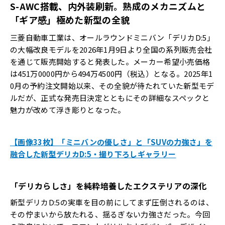
S-AWC
搭載、内外装刷新。熟成のメカニズムと
「ギア感」極めた新型の全貌
三菱自動車工業は、オールラウンドミニバン「デリカD:5」
の大幅改良モデルを2026年1月9日より全国の系列販売会社
を通じて販売開始すると発表した。メーカー希望小売価格
は451万0000円から494万4500円（税込）となる。2025年1
0月の予約注文開始以来、その全貌が待たれていた新型モデ
ルだが、正式な発売日決定とともにその詳細なスペックと
魅力が改めて浮き彫りとなった。
【画像33枚】「ミニバンの優しさ」と「SUVの力強さ」を
融合した新型デリカD:5・撮り下ろしギャラリー
「デリカらしさ」を純粋培養したエクステリアの深化
新型デリカD:5の実車を目の前にしてまず圧倒されるのは、
その佇まいから放たれる、揺るぎない力強さだった。今回