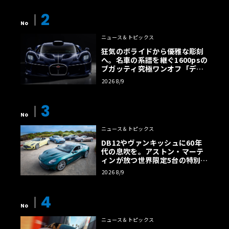
2
No
ニュース＆トピックス
狂気のボライドから優雅な彫刻
へ。名車の系譜を継ぐ1600psの
ブガッティ究極ワンオフ「デス
トリエ」
2026 8/9
3
No
ニュース＆トピックス
DB12やヴァンキッシュに60年
代の息吹を。アストン・マーテ
ィンが放つ世界限定5台の特別コ
レクション
2026 8/9
4
No
ニュース＆トピックス