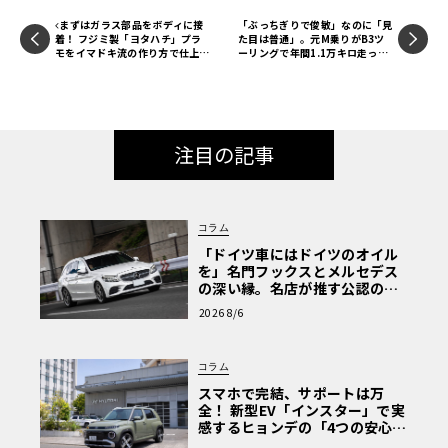
まずはガラス部品をボディに接
「ぶっちぎりで俊敏」なのに「見
着！ フジミ製「ヨタハチ」プラ
た目は普通」。元M乗りがB3ツ
モをイマドキ流の作り方で仕上げ
ーリングで年間1.1万キロ走った
てみよう！ 第1回【LE VOLANT
理由【愛車群像】
モデルカー俱楽部】
注目の記事
コラム
「ドイツ車にはドイツのオイル
を」名門フックスとメルセデス
の深い縁。名店が推す公認の安
心と、Cクラスで味わうシルキー
2026 8/6
な走り〈PR〉
コラム
スマホで完結、サポートは万
全！ 新型EV「インスター」で実
感するヒョンデの「4つの安心」
【第1回・ヒョンデ6つの疑問：