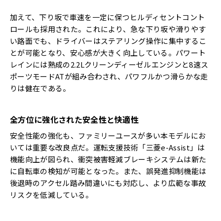
加えて、下り坂で車速を一定に保つヒルディセントコント
ロールも採用された。これにより、急な下り坂や滑りやす
い路面でも、ドライバーはステアリング操作に集中するこ
とが可能となり、安心感が大きく向上している。パワート
レインには熟成の2.2Lクリーンディーゼルエンジンと8速ス
ポーツモードATが組み合わされ、パワフルかつ滑らかな走
りは健在である。
全方位に強化された安全性と快適性
安全性能の強化も、ファミリーユースが多い本モデルにお
いては重要な改良点だ。運転支援技術「三菱e-Assist」は
機能向上が図られ、衝突被害軽減ブレーキシステムは新た
に自転車の検知が可能となった。また、誤発進抑制機能は
後退時のアクセル踏み間違いにも対応し、より広範な事故
リスクを低減している。