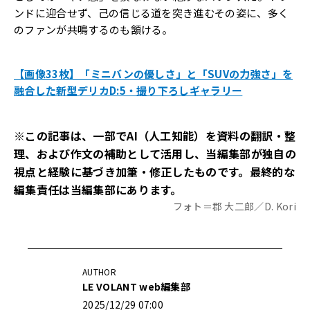
ンドに迎合せず、己の信じる道を突き進むその姿に、多く
のファンが共鳴するのも頷ける。
【画像33枚】「ミニバンの優しさ」と「SUVの力強さ」を
融合した新型デリカD:5・撮り下ろしギャラリー
※この記事は、一部でAI（人工知能）を資料の翻訳・整
理、および作文の補助として活用し、当編集部が独自の
視点と経験に基づき加筆・修正したものです。最終的な
編集責任は当編集部にあります。
フォト＝郡 大二郎／D. Kori
AUTHOR
LE VOLANT web編集部
2025/12/29 07:00