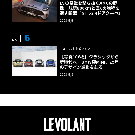
EVの常識を撃ち抜くAMGの野
性。航続800kmと直6の咆哮を
宿す新型「GT 53 4ドアクーペ」
2026 8/8
5
No
ニュース＆トピックス
【写真106枚】クラシックから
新時代へ。BMW製MINI、25年
のデザイン進化を辿る
2026 8/3