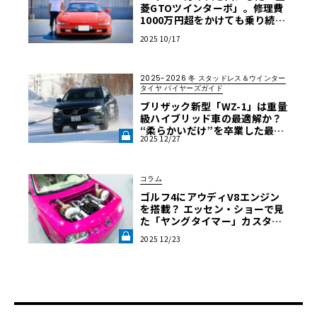
菱GTOツインターボ」。修理費
1000万円超をかけても乗り続け
る理由とは【愛車と原体験】
2025 10/17
2025-2026 冬 スタッドレス＆ウインター
タイヤ バイヤーズガイド
ブリザック新型「WZ-1」は重量
級ハイブリッド車の最適解か？
“柔らかいだけ”を卒業した最新
2025 12/27
スタッドレスの走りを検証《LE
VOLANT LAB》
コラム
ゴルフ4にアウディV8エンジン
を搭載？ エッセン・ショーで見
た「ヤングタイマー」カスタム
の奔放と緻密《LE VOLANT LA
2025 12/23
B》