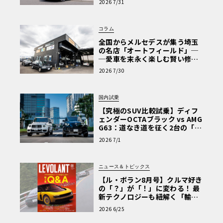
2026 7/31
Why? Hyundai?】〈PR〉
コラム
全国からメルセデスが集う埼玉
の名店「オートフィールド」─
─愛車を末永く楽しむ賢い修理
術と、プロがフックス製オイル
2026 7/30
を選ぶ理由〈PR〉
国内試乗
【究極のSUV比較試乗】ディフ
ェンダーOCTAブラック vs AMG
G63：道なき道を征く2台の「対
極的アプローチ」
2026 7/1
ニュース＆トピックス
【ル・ボラン8月号】クルマ好き
の「？」が「！」に変わる！ 最
新テクノロジーも紐解く「輸入
車Q&A」
2026 6/25