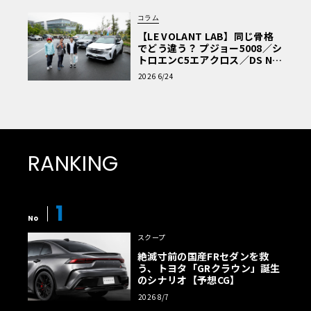
コラム
【LE VOLANT LAB】同じ骨格
でどう違う？ プジョー5008／シ
トロエンC5エアクロス／DS Nº4
読者一気乗りレポート
2026 6/24
RANKING
1
No
スクープ
絶滅寸前の国産FRセダンを救
う、トヨタ「GRクラウン」誕生
のシナリオ【予想CG】
2026 8/7