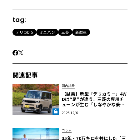
tag:
デリカD:5
ミニバン
三菱
新型車
関連記事
国内試乗
【試乗】新型「デリカミニ」4W
Dは“足”が違う。三菱の専用チ
ューンが生む「しなやかな乗り
心地」の正体《LE VOLANT LA
2025 12/6
B》
コラム
35年・70万キロを共にした「三