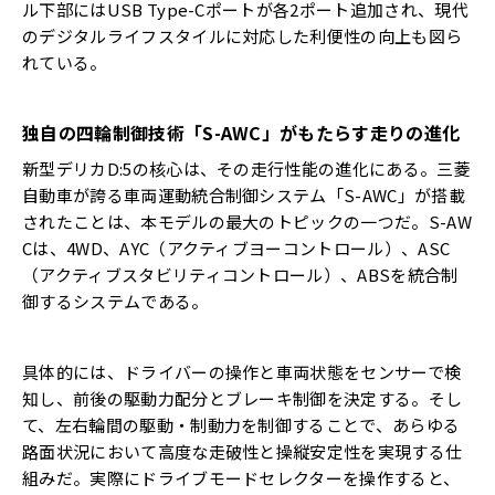
ル下部にはUSB Type-Cポートが各2ポート追加され、現代
のデジタルライフスタイルに対応した利便性の向上も図ら
れている。
独自の四輪制御技術「
S-AWC
」がもたらす走りの進化
新型デリカD:5の核心は、その走行性能の進化にある。三菱
自動車が誇る車両運動統合制御システム「S-AWC」が搭載
されたことは、本モデルの最大のトピックの一つだ。S-AW
Cは、4WD、AYC（アクティブヨーコントロール）、ASC
（アクティブスタビリティコントロール）、ABSを統合制
御するシステムである。
具体的には、ドライバーの操作と車両状態をセンサーで検
知し、前後の駆動力配分とブレーキ制御を決定する。そし
て、左右輪間の駆動・制動力を制御することで、あらゆる
路面状況において高度な走破性と操縦安定性を実現する仕
組みだ。実際にドライブモードセレクターを操作すると、