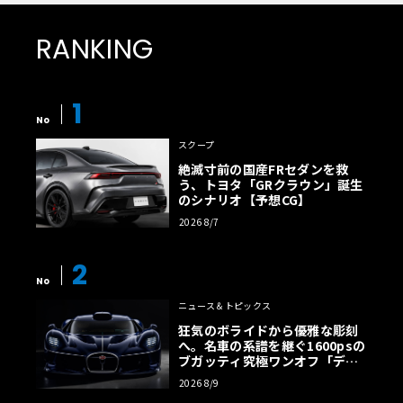
RANKING
1
No
スクープ
絶滅寸前の国産FRセダンを救
う、トヨタ「GRクラウン」誕生
のシナリオ【予想CG】
2026 8/7
2
No
ニュース＆トピックス
狂気のボライドから優雅な彫刻
へ。名車の系譜を継ぐ1600psの
ブガッティ究極ワンオフ「デス
トリエ」
2026 8/9