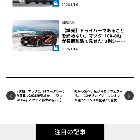
適解《LE VOLANT LAB》
2026 1/16
国内試乗
【試乗】ドライバーであること
を諦めない。マツダ「CX-80」
が長距離路で見せた“3列シート
のスポーツカー”という矜持《L
2026 1/14
E VOLANT LAB》
次期「マツダ2」はロータリーE
緑から紫へ、光が移ろうフェラー
V搭載で2026年登場か。「空白
リ。「12チリンドリ」ワンオフ
の1年」とボディ拡大の狙い【予
が纏う“ユンスル塗装”の全貌
想CG】
注目の記事