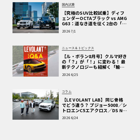
国内試乗
【究極のSUV比較試乗】ディフ
ェンダーOCTAブラック vs AMG
G63：道なき道を征く2台の「対
極的アプローチ」
2026 7/1
ニュース＆トピックス
【ル・ボラン8月号】クルマ好き
の「？」が「！」に変わる！ 最
新テクノロジーも紐解く「輸入
車Q&A」
2026 6/25
コラム
【LE VOLANT LAB】同じ骨格
でどう違う？ プジョー5008／シ
トロエンC5エアクロス／DS Nº4
読者一気乗りレポート
2026 6/24