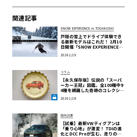
関連記事
SNOW EXPERIENCE in TOGAKUSHI
戸隠の雪上でドライブ体験でき
る最新モデルはこれだ！ 2月10
日開催「SNOW EXPERIENCE」
試乗車リスト公開
2026 1/19
コラム
【永久保存版】伝説の「スーパ
ーカー王冠」図鑑。全100種中9
4種を網羅した奇跡のコレクショ
ン《LE VOLANT LAB》
2026 1/18
国内試乗
【試乗】最新VWティグアンは
「乗り心地」が激変！ TDIの進
化とDCC Proが生む、走りの最