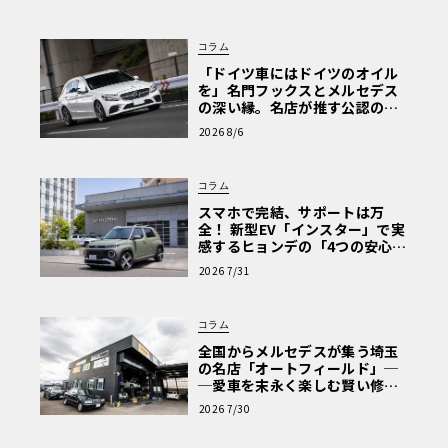
コラム
「ドイツ車にはドイツのオイル
を」名門フックスとメルセデス
の深い縁。名店が推す公認の安
心と、Cクラスで味わうシルキー
2026 8/6
な走り〈PR〉
コラム
スマホで完結、サポートは万
全！ 新型EV「インスター」で実
感するヒョンデの「4つの安心」
【第1回・ヒョンデ6つの疑問：
2026 7/31
Why? Hyundai?】〈PR〉
コラム
全国からメルセデスが集う埼玉
の名店「オートフィールド」─
─愛車を末永く楽しむ賢い修理
術と、プロがフックス製オイル
2026 7/30
を選ぶ理由〈PR〉