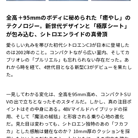
全高＋
95mm
のボディに秘められた「癒やし」の
テクノロジー。新世代デザインと「極厚シート」
が包み込む、シトロエンライドの真骨頂
愛らしい丸みを帯びた初代シトロエンC3が日本に登場した
のは2002年のこと。コンパクトながら広い室内、そしてカ
ブリオレの「プルリエル」も忘れられない存在だった。あ
れから時を経て、4世代目となる新型C3がデビューを果たし
た。
一見してわかる変化は、全高を95mm高め、コンパクトSU
Vの出で立ちとなったそのスタイルだ。しかし、真の注目ポ
イントはその中身にある。48Vマイルドハイブリッドの採
用、そして「魔法の絨毯」と形容される乗り心地の進化
だ。見た目は変わっても、シトロエン独特のあの「フカフ
カ」とした感触は健在なのか？ 10mm厚のクッションを採