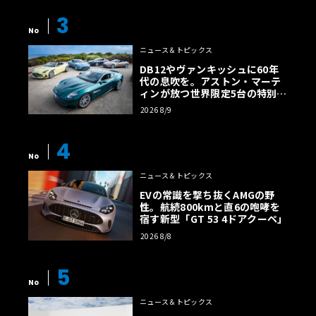
3
No
ニュース＆トピックス
DB12やヴァンキッシュに60年
代の息吹を。アストン・マーテ
ィンが放つ世界限定5台の特別コ
レクション
2026 8/9
4
No
ニュース＆トピックス
EVの常識を撃ち抜くAMGの野
性。航続800kmと直6の咆哮を
宿す新型「GT 53 4ドアクーペ」
2026 8/8
5
No
ニュース＆トピックス