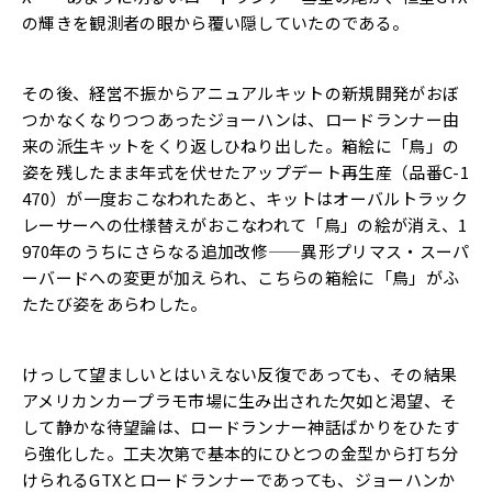
の輝きを観測者の眼から覆い隠していたのである。
その後、
経営不振からアニュアルキットの新規開発がおぼ
つかなくなりつつ
あったジョーハンは、
ロードランナー由
来の派生キットをくり返しひねり出した。
箱絵に「鳥」の
姿を残したまま年式を伏せたアップデート再生産（
品番C-1
470）が一度おこなわれたあと、
キットはオーバルトラック
レーサーへの仕様替えがおこなわれて「
鳥」の絵が消え、1
970年のうちにさらなる追加改修——
異形プリマス・スーパ
ーバードへの変更が加えられ、
こちらの箱絵に「鳥」がふ
たたび姿をあらわした。
けっして望ましいとはいえない反復であっても、
その結果
アメリカンカープラモ市場に生み出された欠如と渇望、
そ
して静かな待望論は、
ロードランナー神話ばかりをひたす
ら強化した。
工夫次第で基本的にひとつの金型から打ち分
けられるGTXとロー
ドランナーであっても、
ジョーハンか