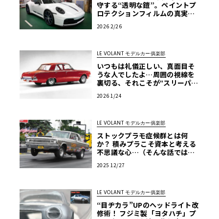
守する“透明な鎧”。ペイントプ
ロテクションフィルムの真実
と、プロ集団「LAPPS」が導く
2026 2/26
「正解」
LE VOLANT モデルカー俱楽部
いつもは礼儀正しい、真面目そ
うな人でしたよ…周囲の視線を
裏切る、それこそが‟スリーパ
ー”！【アメリカンカープラモ・
2026 1/24
クロニクル】第58回
LE VOLANT モデルカー俱楽部
ストックプラモ症候群とは何
か？ 積みプラこそ資本と考える
不思議な心…（そんな話ではな
い）【アメリカンカープラモ・
2025 12/27
クロニクル】第57回
LE VOLANT モデルカー俱楽部
“目ヂカラ”UPのヘッドライト改
修術！ フジミ製「ヨタハチ」プ