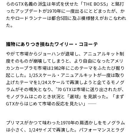
らのGTX名義の派生は年式を伏せた「THE BOSS」
と銘打
ったアップデートが1970年に一度出るにとどまったが、
か
たやロードランナーは都合5回に及ぶ模様替えがおこなわれ
た。
獲物にありつき損ねたワイリー・コヨーテ
やがて市場からジョーハンが退場し、
アニュアルキット制
度そのものが崩壊してしまうと、
より自由になったアメリ
カンカープラモ市場は1982年にこのテ
ーマをふたたび掘り
起こした。1/25スケール・
アニュアルキットが一度は取り
上げたテーマを1/
24スケールで再演しようと企てるモノグ
ラムがその嚆矢となり、
’70 GTXは市場に送り出されたが、
モノグラムはこのとき状況と「
選球」を見誤った。「
まず
GTXからはじめて市場の反応を見たい」——
プリマスがかつて味わった1970年の肩透かしをモノグラム
は小
さく、1/24サイズで再演した。
パフォーマンスとラグ