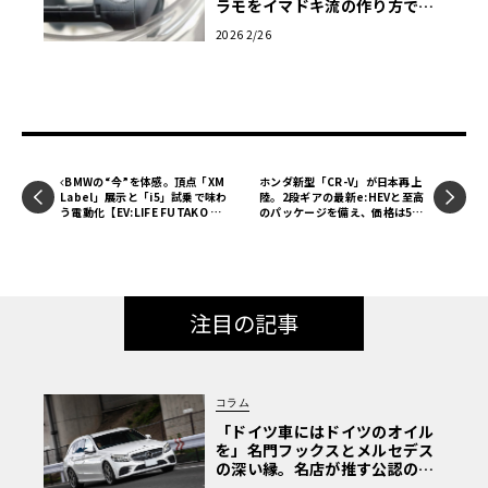
ラモをイマドキ流の作り方で仕
上げてみよう！ 第3回【LE VOL
2026 2/26
ANT モデルカー俱楽部】
BMWの“今”を体感。頂点「XM
ホンダ新型「CR-V」が日本再上
Label」展示と「i5」試乗で味わ
陸。2段ギアの最新e:HEVと至高
う電動化【EV:LIFE FUTAKO TA
のパッケージを備え、価格は512
MAGAWA 2026】
万円から
注目の記事
コラム
「ドイツ車にはドイツのオイル
を」名門フックスとメルセデス
の深い縁。名店が推す公認の安
心と、Cクラスで味わうシルキー