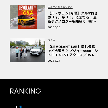
ニュース＆トピックス
【ル・ボラン8月号】クルマ好き
の「？」が「！」に変わる！ 最
新テクノロジーも紐解く「輸入
車Q&A」
2026 6/25
コラム
【LE VOLANT LAB】同じ骨格
でどう違う？ プジョー5008／シ
トロエンC5エアクロス／DS Nº4
読者一気乗りレポート
2026 6/24
RANKING