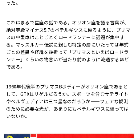
った。
これはまるで星座の話である。オリオン座を語る言葉が、
絶対等級マイナス5.7のベテルギウスに偏るように、
プリマ
スの中型車はことごとくロードランナーに話題が集中す
る。
マッスルカー伝説に親しむ特定の層にいたっては年式
ごとの差異や
経緯を端折って「プリマスといえばロードラ
ンナー」
くらいの物言いが当たり前のように流通するほど
である。
1960年代後半のプリマスBボディーがオリオン座であると
して
、GTXはリゲルだろうか。
スポーツを含むサテライト
やベルヴェディアは三つ星なのだろうか
——フェアな観測
のために必要な光が、
あまりにもベテルギウスに偏っては
いないか。