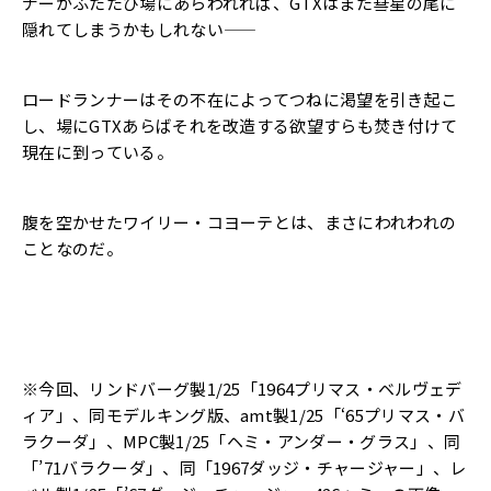
ナーがふたたび場にあらわれれば、
GTXはまた彗星の尾に
隠れてしまうかもしれない——
ロードランナーはその不在によってつねに渇望を引き起こ
し、
場にGTXあらばそれを改造する欲望すらも焚き付けて
現在に到っ
ている。
腹を空かせたワイリー・コヨーテとは、
まさにわれわれの
ことなのだ。
※今回、リンドバーグ製1/25「1964プリマス・ベルヴェデ
ィア」、同モデルキング版、amt製1/25「‘65プリマス・バ
ラクーダ」、MPC製1/25「ヘミ・アンダー・グラス」、同
「’71バラクーダ」、同「1967ダッジ・チャージャー」、レ