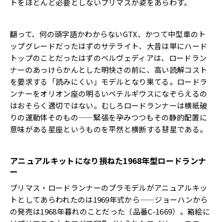
トをほとんど必要としないプリマスが姿をあらわす。
翻って、何の頭字語かわからないGTX、
かつて中型車のト
ップグレードだったはずのサテライト、
大昔は単にハード
トップのことだったはずのベルヴェディアは、
ロードラン
ナーのあっけらかんとした明快さの前に、
高い読解コスト
を要求する「読みにくい」モデルとなり果てる。
ロードラ
ンナーをオリオン座の明るいベテルギウスになぞらえるの
はおそらく適切ではない。
むしろロードランナーは横紙破
りの運動体そのもの——
緊張を孕みつつもその静的配置に
意味がある星座というものを平然
と横断する彗星である。
アニュアルキットになり損ねた1968年型ロードランナ
ー
プリマス・
ロードランナーのプラモデルがアニュアルキッ
トとしてあらわれた
のは1969年式から——
ジョーハンから
の発売は1968年暮れのことだった（品番C-
1669）。
箱絵に