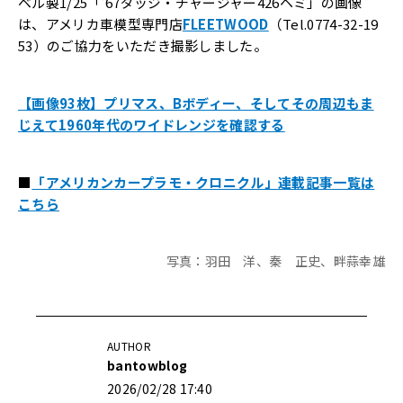
ベル製1/25「’67ダッジ・チャージャー426ヘミ」の画像
は、アメリカ車模型専門店
FLEETWOOD
（Tel.0774-32-19
53）のご協力をいただき撮影しました。
【画像93枚】プリマス、Bボディー、そしてその周辺もま
じえて1960年代のワイドレンジを確認する
■
「アメリカンカープラモ・クロニクル」連載記事一覧は
こちら
写真：羽田 洋、秦 正史、畔蒜幸雄
AUTHOR
bantowblog
2026/02/28 17:40