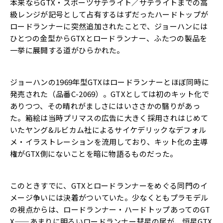
本来ならGTX・スポーツサテライト／サテライトまでの高
級レンジが記号として占有するはずだったハードトップが
ロードランナーに突然追加されたことで、ジョーハンには
ひとつの金型からGTXとロードランナー、ふたつの製品を
一挙に展開する道がひらかれた。
ジョーハンの1969年型GTXはロードランナーとほぼ同時に
発
売された（品番C-2069）。
GTXとしては初のキット化で
ありつつ、
その晴れがましさにはいささかの翳りがあっ
た。
箱絵は当時プリマスの広告に大きく採用されはじめて
いたヤング&
ルビカム社によるサイケデリックなデフォル
メ・
イラストレーションを流用しており、
キット化の主導
権がGTX側にないことを暗に物語るものだった。
このときすでに、
GTXとロードランナーをめぐる同門のイ
メージ争いには決着がつ
いていた。少なくともプラモデル
の視点からは、ロードランナー・
ハードトップあってのGT
X——
あまりに明るいロードランナー彗星の尾が、
恒星GTX