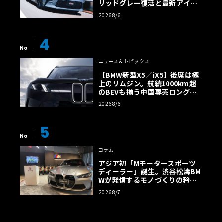
リッドグレー復活と最新アイサ
イトでFRの極みへ
2026 8/6
4
No
ニュース＆トピックス
【BMW新型X5／iX5】後席は極
上のリムジン。航続1000km超
のBEVも揃う中国専売ロング仕
様の全貌
2026 8/6
5
No
コラム
アジア初「Mモータースポーツ
ディーラー」誕生。渋谷松濤BM
Wが発信するモノづくりの矜持
【木下隆之コラム】
2026 8/7