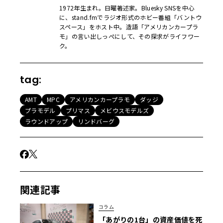
1972年生まれ。日曜著述家。Bluesky SNSを中心
に、stand.fmでラジオ形式のホビー番組「バントウ
スペース」をホスト中。造語「アメリカンカープラ
モ」の言い出しっぺにして、その探求がライフワー
ク。
tag:
AMT
MPC
アメリカンカープラモ
ダッジ
プラモデル
プリマス
メビウスモデルズ
ラウンドアップ
リンドバーグ
関連記事
コラム
「あがりの1台」の資産価値を死