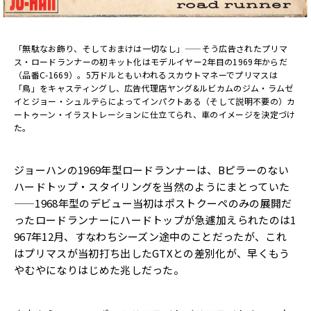
「無駄なお飾り、そしておまけは一切なし」——そう広告されたプリマ
ス・ロードランナーの初キット化はモデルイヤー2年目の1969年からだ
（品番C-1669）。5万ドルともいわれるスカウトマネーでプリマスは
「鳥」をキャスティングし、広告代理店ヤング&ルビカムのジム・ラムゼ
イとジョー・シュルテらによってインパクトある（そして説明不要の）カ
ートゥーン・イラストレーションに仕立てられ、車のイメージを決定づけ
た。
ジョーハンの1969年型ロードランナーは、
Bピラーのない
ハードトップ・
スタイリングを当然のようにまとっていた
——
1968年型のデビュー当初はポストクーペのみの展開だ
ったロー
ドランナーにハードトップが急遽加えられたのは1
967年12
月、すなわちシーズン途中のことだったが、
これ
はプリマスが当初打ち出したGTXとの差別化が、
早くもう
やむやになりはじめた兆しだった。