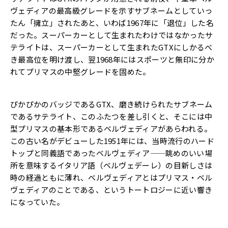
ヴェディアの最高級グレードを示すサブネームとしてい
っ
たん「擁立」されたあと、いわば1967年に「退位」
した名
だった。
スーパーカーとして生まれたわけではなかったサ
テライトは、
スーパーカーとして生まれたGTXにしかるべ
き最高位を明け渡し
、
翌1968年にはスポーツと無印に分か
れてプリマスの中堅グレー
ドを固めた。
ぴかぴかのバッジであるGTX、
磨き続けられたサブネーム
であるサテライト、
このふたつを差し引くと、
そこには中
型プリマスの基本形であるベルヴェディアがあらわれる
。
この古い名がデビューした1951年には、
当時流行のハード
トップと同義語であったベルヴェディア——
眺めのいい場
所を意味するイタリア語（ベルヴェデーレ）
の目新しさは
時の経過ともに薄れ、ベルヴェディアとはプリマス・
ベル
ヴェディアのことである、
というトートロジーに近い響き
になっていた。