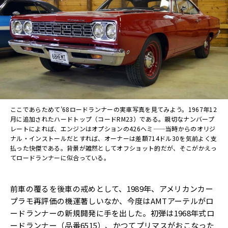
ここであらためて’68ロードランナーの実車写真を見てみよう。1967年12
月に追加されたハードトップ（コードRM23）である。親切なナンバープ
レートによれば、エンジンはオプションの426ヘミ——当時からのオリジ
ナル・インストールだとすれば、オーナーは差額714ドル30を気前よく支
払った快傑である。背景が雑然としてオフショット的だが、そこがかえっ
てロードランナーに似合っている。
前車の覆るを後車の戒めとして、1989年、
アメリカンカー
プラモ再評価の機運著しいなか、
今度はAMTアーテルがロ
ードランナーの新規開発に手を出した。
初弾は1968年式ロ
ードランナー（品番6515）、
かつてプリマスがおこなった