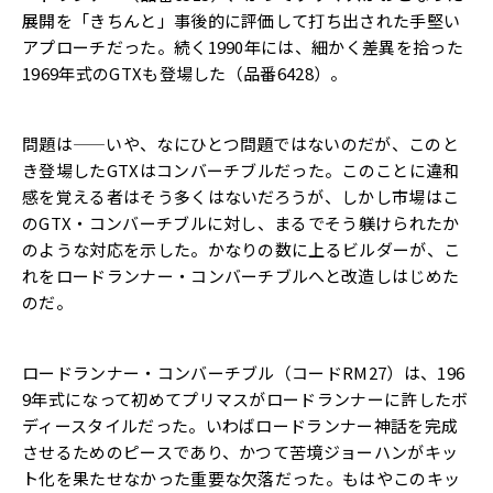
展開を「きちんと」
事後的に評価して打ち出された手堅い
アプローチだった。
続く1990年には、
細かく差異を拾った
1969年式のGTXも登場した（
品番6428）。
問題は——いや、なにひとつ問題ではないのだが、
このと
き登場したGTXはコンバーチブルだった。
このことに違和
感を覚える者はそう多くはないだろうが、
しかし市場はこ
のGTX・コンバーチブルに対し、
まるでそう躾けられたか
のような対応を示した。
かなりの数に上るビルダーが、こ
れをロードランナー・
コンバーチブルへと改造しはじめた
のだ。
ロードランナー・コンバーチブル（コードRM27）は、
196
9年式になって初めてプリマスがロードランナーに許したボ
ディースタイルだった。
いわばロードランナー神話を完成
させるためのピースであり、
かつて苦境ジョーハンがキッ
ト化を果たせなかった重要な欠落だっ
た。もはやこのキッ