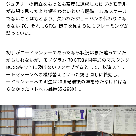
ジュアリーの両立をもっとも高度に達成した
はずのモデル
が市場で思ったより振るわないという蹉跌。1/
25スケール
でないことはもとより、
失われたジョーハンの代わりにな
らない’70、それもGTX。
様子を見ようにもフレーミングが
誤っていた。
初手がロードランナーであったなら状況はまた違っていた
かもしれ
ないが、モノグラム’70 GTXは同年式のマスタング
BOSSキットに及ばないワンオブゼ
ムとして、
以降ストリ
ートマシーンへの模様替えといった焼き直しに終始し、
ロ
ードランナーへの派生は20世紀最後の年を待たなければな
らな
かった（レベル品番85-2980）。