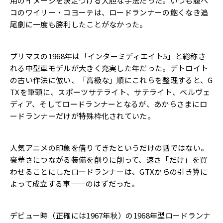
用のイメージを決定づける大胆な手法だった。
いつも腹ペ
コのワイリー・コヨーテは、
ロードランナーの飽くなき追
尾劇に一度も勝利したことがなかった
。
プリマスの1968年は「インターミディエイト5」
と総称さ
れる中型車モデルが大きく充実した年だった。
デトロイト
の古い作法に倣い、「高級な」
順にこれらを整理すると、G
TXを筆頭に、スポーツサテライト、
サテライト、ベルヴェ
ディア、そしてロードランナーとなるが、
あからさまにロ
ードランナーだけが特殊枠化されていた。
人気アニメの印象を借りてきたというだけの話ではない。
豪華さにつながる装備を削りに削って、速さ「だけ」
を買
わせることにしたロードランナーは、
GTXからの引き算に
よって成立する車——のはずだった。
デビュー時（正確には1967年秋）
の1968年型ロードランナ