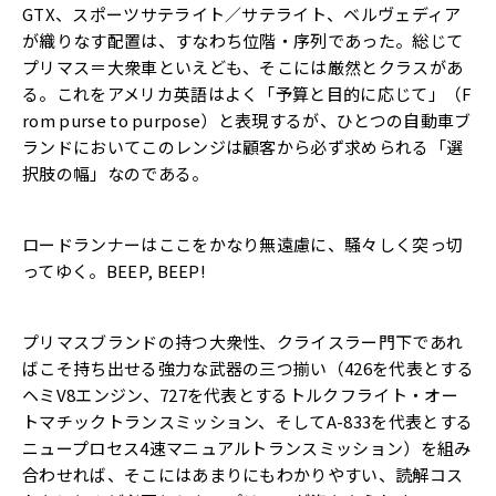
GTX、スポーツサテライト／サテライト、
ベルヴェディア
が織りなす配置は、すなわち位階・序列であった。
総じて
プリマス＝大衆車といえども、
そこには厳然とクラスがあ
る。これをアメリカ英語はよく「
予算と目的に応じて」（F
rom purse to purpose）と表現するが、
ひとつの自動車ブ
ランドにおいてこのレンジは顧客から必ず求めら
れる「選
択肢の幅」なのである。
ロードランナーはここをかなり無遠慮に、
騒々しく突っ切
ってゆく。BEEP, BEEP!
プリマスブランドの持つ大衆性、
クライスラー門下であれ
ばこそ持ち出せる強力な武器の三つ揃い（
426を代表とする
ヘミV8エンジン、
727を代表とするトルクフライト・
オー
トマチックトランスミッション、そしてA-
833を代表とする
ニュープロセス4速マニュアルトランスミッシ
ョン）を組み
合わせれば、そこにはあまりにもわかりやすい、
読解コス