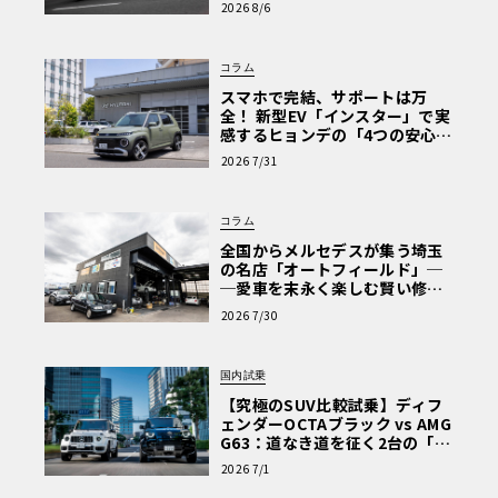
2026 8/6
な走り〈PR〉
コラム
スマホで完結、サポートは万
全！ 新型EV「インスター」で実
感するヒョンデの「4つの安心」
【第1回・ヒョンデ6つの疑問：
2026 7/31
Why? Hyundai?】〈PR〉
コラム
全国からメルセデスが集う埼玉
の名店「オートフィールド」─
─愛車を末永く楽しむ賢い修理
術と、プロがフックス製オイル
2026 7/30
を選ぶ理由〈PR〉
国内試乗
【究極のSUV比較試乗】ディフ
ェンダーOCTAブラック vs AMG
G63：道なき道を征く2台の「対
極的アプローチ」
2026 7/1