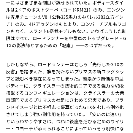
ーにはさまざまな制限が課せられてい
た。ボディースタイ
ルは2ドアのポストクーペ（コードRM21）
のみ、エンジン
は専用チューンのV8（
公称335馬力の4バレル383立方イン
チ）のみ。
4ドアセダンはもとより、コンバーチブルもワゴ
ンもなく、
スラント6搭載モデルもない。いわばこうした制
限はすべて、
ロードランナーを中型車のトップグレード・
G
TXの影法師とするための「配慮」——のはずだった。
しかしながら、ロードランナーはむしろ「先行したGTXの
反省」
を踏まえた、
旗を持たないプリマスの新フラグシッ
プと読むべき存在になってし
まった。簡素かつ廉価な中型
ボディーに、
クライスラーの技術的コアである強力なV8を
搭載するコンフィギ
ュレーションは、
クライスラーの大衆
車部門であるプリマスの社是にきわめて忠実で
あり、
ブラ
ンドイメージとは不相応に豪華だったGTXをむしろ例外化
さ
せてしまう強い副作用を持っていた。「安いのに速い」
というわかりやすさは、つねに後塵を浴びる定めのワイリ
ー・
コヨーテが添えられることによっていっそう明快にな