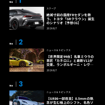
1
No
スクープ
絶滅寸前の国産FRセダンを救
う、トヨタ「GRクラウン」誕生
のシナリオ【予想CG】
2026 8/7
2
No
ニュース＆トピックス
【世界限定99台】名車ミウラの
意匠「カネロニ」と最新V12が
交差。ランボルギーニ・レヴエ
ルトに60周年記念車が登場
2026 8/7
3
No
ニュース＆トピックス
【GR86一部改良】0.5mmの執
念が生む極上のシフト。名色ソ