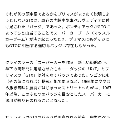
それが何の頭字語であるかをプリマスがまったく説明しよ
うとしな
いGTXは、既存の内製中型車ベルヴェディアに付
け足された「
バッジ」であった。
ポンティアックがGTOに
よってひと山当てることでスーパーカー
ブーム（マッスル
カーブーム）が沸き起こったとき、
プリマスにもダッジに
もGTOに相当する適切なバッジは存在しな
かった。
クライスラーの「スーパーカーを作る」新しい戦略の下、
傘下の両部門に用意させたもの——ダッジの「R/T」
とプ
リマスの「GTX」は対をなすバッジであった。ワゴンにも
（
その気になれば）搭載可能であるなど、
1966年にややば
ら撒き気味に展開がはじまったストリートヘミ
V8は、1967
年以降、
このふたつのバッジを目安としたスーパーカーに
適用が絞り込まれ
ることとなった。
サテライトはGTXのバッジが用意される前夜、
中型車ベル