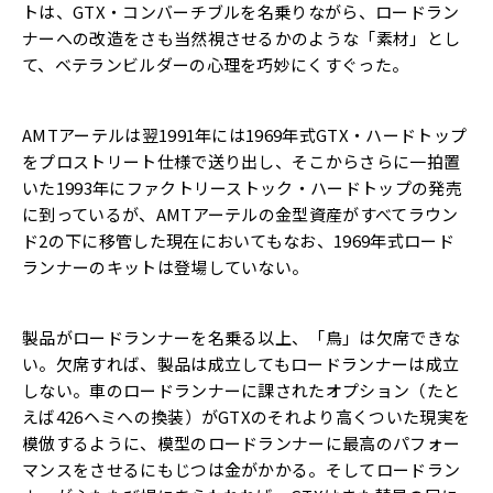
トは、GTX・
コンバーチブルを名乗りながら、
ロードラン
ナーへの改造をさも当然視させるかのような「素材」
とし
て、ベテランビルダーの心理を巧妙にくすぐった。
AMTアーテルは翌1991年には1969年式GTX・
ハードトップ
をプロストリート仕様で送り出し、
そこからさらに一拍置
いた1993年にファクトリーストック・
ハードトップの発売
に到っているが、
AMTアーテルの金型資産がすべてラウン
ド2の下に移管した現在
においてもなお、
1969年式ロード
ランナーのキットは登場していない。
製品がロードランナーを名乗る以上、「鳥」は欠席できな
い。
欠席すれば、製品は成立してもロードランナーは成立
しない。
車のロードランナーに課されたオプション（
たと
えば426ヘミへの換装）
がGTXのそれより高くついた現実を
模倣するように、
模型のロードランナーに最高のパフォー
マンスをさせるにもじつは
金がかかる。そしてロードラン