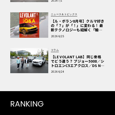
2026 7/1
ニュース＆トピックス
【ル・ボラン8月号】クルマ好き
の「？」が「！」に変わる！ 最
新テクノロジーも紐解く「輸入
車Q&A」
2026 6/25
コラム
【LE VOLANT LAB】同じ骨格
でどう違う？ プジョー5008／シ
トロエンC5エアクロス／DS Nº4
読者一気乗りレポート
2026 6/24
RANKING