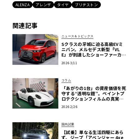
ALENZA
アレンザ
タイヤ
ブリヂストン
関連記事
ニュース＆トピックス
Sクラスの牙城に迫る高級EVミ
ニバン。メルセデス新型「VL
E」が到達したショーファーカー
の極致【写真170枚】
2026 3/11
コラム
「あがりの1台」の資産価値を死
守する“透明な鎧”。ペイントプ
ロテクションフィルムの真実
と、プロ集団「LAPPS」が導く
2026 2/26
「正解」
国内試乗
【試乗】単なる生活四駆にあら
ず。ジープ「アベンジャー 4xe