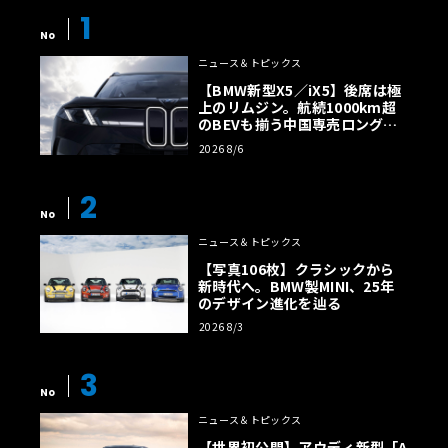
1
No
ニュース＆トピックス
【BMW新型X5／iX5】後席は極
上のリムジン。航続1000km超
のBEVも揃う中国専売ロング仕
様の全貌
2026 8/6
2
No
ニュース＆トピックス
【写真106枚】クラシックから
新時代へ。BMW製MINI、25年
のデザイン進化を辿る
2026 8/3
3
No
ニュース＆トピックス
【世界初公開】アウディ新型「A