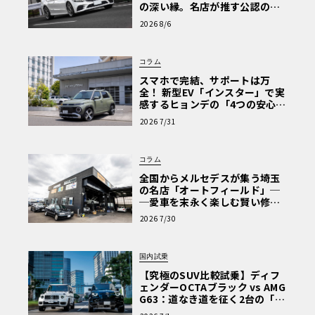
の深い縁。名店が推す公認の安
心と、Cクラスで味わうシルキー
2026 8/6
な走り〈PR〉
コラム
スマホで完結、サポートは万
全！ 新型EV「インスター」で実
感するヒョンデの「4つの安心」
【第1回・ヒョンデ6つの疑問：
2026 7/31
Why? Hyundai?】〈PR〉
コラム
全国からメルセデスが集う埼玉
の名店「オートフィールド」─
─愛車を末永く楽しむ賢い修理
術と、プロがフックス製オイル
2026 7/30
を選ぶ理由〈PR〉
国内試乗
【究極のSUV比較試乗】ディフ
ェンダーOCTAブラック vs AMG
G63：道なき道を征く2台の「対
極的アプローチ」