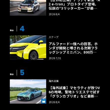
2 e-tron」プロトタイプ登場。
伝説の“3リッターカー”が最高
効率エントリーBEVとして復活
2026 8/4
【画像38枚】
4
No
スクープ
アルファード一強への回答。ホ
ンダが開発と噂される次期フラ
ッグシップミニバン、800万円
超の勝算【予想CG】
2026 7/31
5
No
海外試乗
【海外試乗】マセラティが放つV
6の咆哮。聖地トリエステで試す
「グランカブリオ」など最新ト
ロフェオ3台の官能評価《LE VO
2026 8/4
LANT LAB》