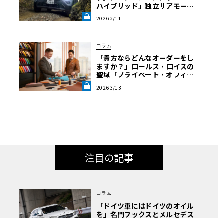
ハイブリッド」独立リアモータ
ーとマルチリンクが証明する“本
2026 3/11
物”の真価《LE VOLANT LAB》
コラム
「貴方ならどんなオーダーをし
ますか？」――ロールス・ロイスの
聖域「プライベート・オフィ
ス」がアジア太平洋で始動。デ
2026 3/13
ザイナーらが語る、“作品”を創
る壮大な旅路《LE VOLANT LA
B》
注目の記事
コラム
「ドイツ車にはドイツのオイル
を」名門フックスとメルセデス