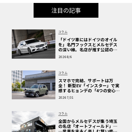
注目の記事
コラム
「ドイツ車にはドイツのオイル
を」名門フックスとメルセデス
の深い縁。名店が推す公認の安
心と、Cクラスで味わうシルキー
2026 8/6
な走り〈PR〉
コラム
スマホで完結、サポートは万
全！ 新型EV「インスター」で実
感するヒョンデの「4つの安心」
【第1回・ヒョンデ6つの疑問：
2026 7/31
Why? Hyundai?】〈PR〉
コラム
全国からメルセデスが集う埼玉
の名店「オートフィールド」─
─愛車を末永く楽しむ賢い修理