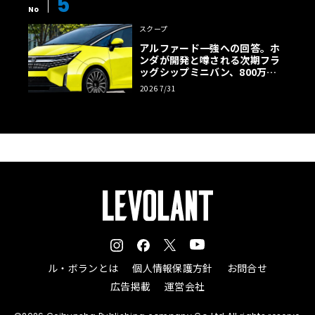
5
No
スクープ
アルファード一強への回答。ホ
ンダが開発と噂される次期フラ
ッグシップミニバン、800万円
超の勝算【予想CG】
2026 7/31
ル・ボランとは
個人情報保護方針
お問合せ
広告掲載
運営会社