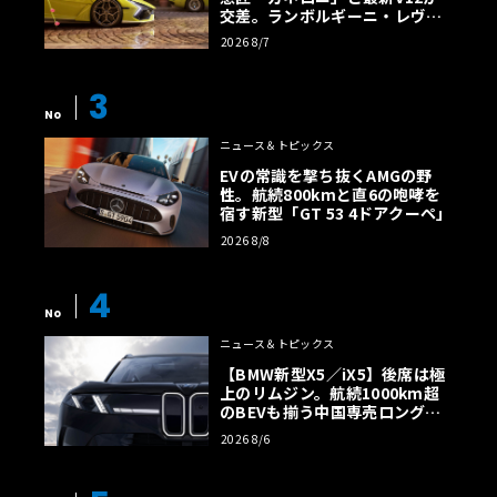
交差。ランボルギーニ・レヴエ
ルトに60周年記念車が登場
2026 8/7
3
No
ニュース＆トピックス
EVの常識を撃ち抜くAMGの野
性。航続800kmと直6の咆哮を
宿す新型「GT 53 4ドアクーペ」
2026 8/8
4
No
ニュース＆トピックス
【BMW新型X5／iX5】後席は極
上のリムジン。航続1000km超
のBEVも揃う中国専売ロング仕
様の全貌
2026 8/6