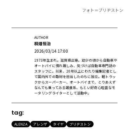
フォト＝ブリヂストン
AUTHOR
桐畑恒治
2026/03/14 17:00
1973年生まれ。滋賀県出身。幼少の頃から自動車や
オートバイに慣れ親しみ、気づけば自動車専門誌の
スタッフに。以来、20年以上にわたり編集記者とし
て国内外での取材を担当したのちに独立。軽トラッ
クからスーパーカー、オートバイまで、とりあえず
なんでも乗ってみる雑食系、もとい好奇心旺盛なモ
ータリングライターとして活動中。
tag:
ALENZA
アレンザ
タイヤ
ブリヂストン