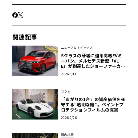
関連記事
ニュース＆トピックス
Sクラスの牙城に迫る高級EVミ
ニバン。メルセデス新型「VL
E」が到達したショーファーカー
の極致【写真170枚】
2026 3/11
コラム
「あがりの1台」の資産価値を死
守する“透明な鎧”。ペイントプ
ロテクションフィルムの真実
と、プロ集団「LAPPS」が導く
2026 2/26
「正解」
国内試乗