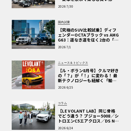
術と、プロがフックス製オイル
2026 7/30
を選ぶ理由〈PR〉
国内試乗
【究極のSUV比較試乗】ディフ
ェンダーOCTAブラック vs AMG
G63：道なき道を征く2台の「対
極的アプローチ」
2026 7/1
ニュース＆トピックス
【ル・ボラン8月号】クルマ好き
の「？」が「！」に変わる！ 最
新テクノロジーも紐解く「輸入
車Q&A」
2026 6/25
コラム
【LE VOLANT LAB】同じ骨格
でどう違う？ プジョー5008／シ
トロエンC5エアクロス／DS Nº4
読者一気乗りレポート
2026 6/24