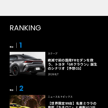
RANKING
1
No
スクープ
絶滅寸前の国産FRセダンを救
う、トヨタ「GRクラウン」誕生
のシナリオ【予想CG】
2026 8/7
2
No
ニュース＆トピックス
【世界限定99台】名車ミウラの
意匠「カネロニ」と最新V12が