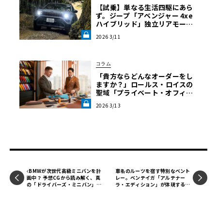
【試乗】単なる生活四駆にあら
ず。ジープ「アベンジャー 4xe
ハイブリッド」独立リアモータ
ーとマルチリンクが証明する“本
2026 3/11
物”の真価《LE VOLANT LAB》
コラム
「貴方ならどんなオーダーをし
ますか？」――ロールス・ロイスの
聖域「プライベート・オフィ
ス」がアジア太平洋で始動。デ
2026 3/13
ザイナーらが語る、“作品”を創
る壮大な旅路《LE VOLANT LA
B》
BMWが次世代高級ミニバンを計
車名のルーツを宿す特別なベント
画中？ 予想CGから読み解く、真
レー。ベンテイガ「アルテナー
の「ドライバーズ・ミニバン」の
ラ・エディション」が体現する究
可能性
極のラグジュアリー