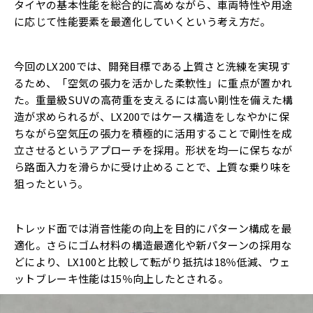
タイヤの基本性能を総合的に高めながら、車両特性や用途
に応じて性能要素を最適化していくという考え方だ。
今回のLX200では、開発目標である上質さと洗練を実現す
るため、「空気の張力を活かした柔軟性」に重点が置かれ
た。重量級SUVの高荷重を支えるには高い剛性を備えた構
造が求められるが、LX200ではケース構造をしなやかに保
ちながら空気圧の張力を積極的に活用することで剛性を成
立させるというアプローチを採用。形状を均一に保ちなが
ら路面入力を滑らかに受け止めることで、上質な乗り味を
狙ったという。
トレッド面では消音性能の向上を目的にパターン構成を最
適化。さらにゴム材料の構造最適化や新パターンの採用な
どにより、LX100と比較して転がり抵抗は18％低減、ウェ
ットブレーキ性能は15％向上したとされる。