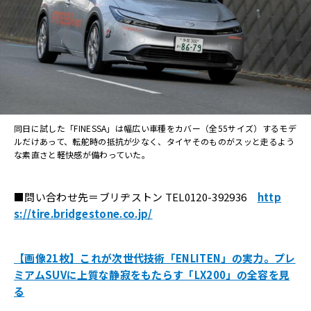
同日に試した「FINESSA」は幅広い車種をカバー（全55サイズ）するモデ
ルだけあって、転舵時の抵抗が少なく、タイヤそのものがスッと走るよう
な素直さと軽快感が備わっていた。
■問い合わせ先＝ブリヂストン TEL0120-392936
http
s://tire.bridgestone.co.jp/
【画像21枚】これが次世代技術「ENLITEN」の実力。プレ
ミアムSUVに上質な静寂をもたらす「LX200」の全容を見
る