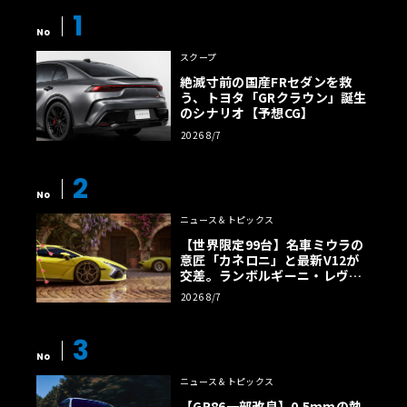
1
No
スクープ
絶滅寸前の国産FRセダンを救
う、トヨタ「GRクラウン」誕生
のシナリオ【予想CG】
2026 8/7
2
No
ニュース＆トピックス
【世界限定99台】名車ミウラの
意匠「カネロニ」と最新V12が
交差。ランボルギーニ・レヴエ
ルトに60周年記念車が登場
2026 8/7
3
No
ニュース＆トピックス
【GR86一部改良】0.5mmの執