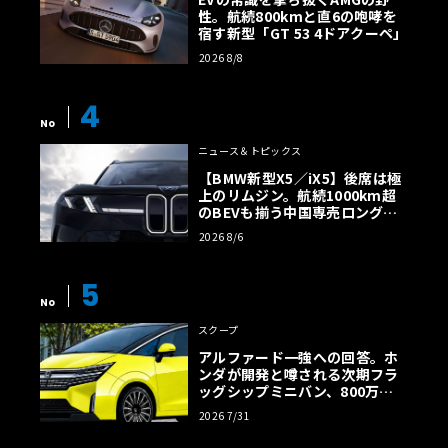
性。航続800kmと直6の咆哮を
宿す新型「GT 53 4ドアクーペ」
2026 8/8
4
No
ニュース＆トピックス
【BMW新型X5／iX5】後席は極
上のリムジン。航続1000km超
のBEVも揃う中国専売ロング仕
様の全貌
2026 8/6
5
No
スクープ
アルファード一強への回答。ホ
ンダが開発と噂される次期フラ
ッグシップミニバン、800万円
超の勝算【予想CG】
2026 7/31