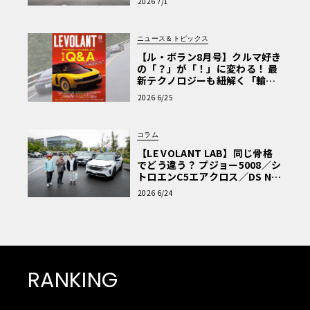
2026 7/1
ニュース＆トピックス
【ル・ボラン8月号】クルマ好き
の「？」が「！」に変わる！ 最
新テクノロジーも紐解く「輸入
車Q&A」
2026 6/25
コラム
【LE VOLANT LAB】同じ骨格
でどう違う？ プジョー5008／シ
トロエンC5エアクロス／DS Nº4
読者一気乗りレポート
2026 6/24
RANKING