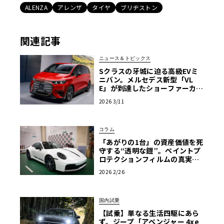
ALENZA
アレンザ
タイヤ
ブリヂストン
関連記事
ニュース＆トピックス
Sクラスの牙城に迫る高級EVミ
ニバン。メルセデス新型「VL
E」が到達したショーファーカー
の極致【写真170枚】
2026 3/11
コラム
「あがりの1台」の資産価値を死
守する“透明な鎧”。ペイントプ
ロテクションフィルムの真実
と、プロ集団「LAPPS」が導く
2026 2/26
「正解」
国内試乗
【試乗】単なる生活四駆にあら
ず。ジープ「アベンジャー 4xe