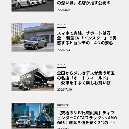
の深い縁。名店が推す公認の安
心と、Cクラスで味わうシルキー
2026 8/6
な走り〈PR〉
コラム
スマホで完結、サポートは万
全！ 新型EV「インスター」で実
感するヒョンデの「4つの安心」
【第1回・ヒョンデ6つの疑問：
2026 7/31
Why? Hyundai?】〈PR〉
コラム
全国からメルセデスが集う埼玉
の名店「オートフィールド」─
─愛車を末永く楽しむ賢い修理
術と、プロがフックス製オイル
2026 7/30
を選ぶ理由〈PR〉
国内試乗
【究極のSUV比較試乗】ディフ
ェンダーOCTAブラック vs AMG
G63：道なき道を征く2台の「対
極的アプローチ」