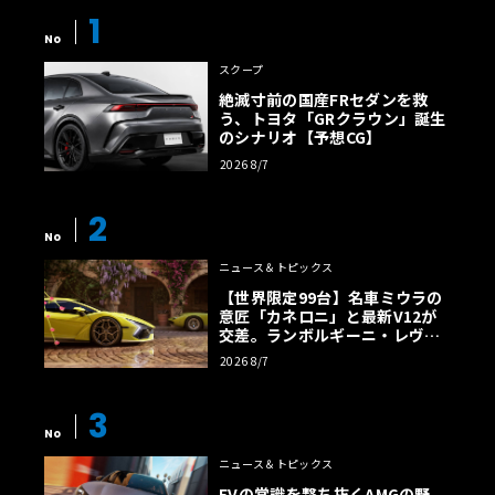
1
No
スクープ
絶滅寸前の国産FRセダンを救
う、トヨタ「GRクラウン」誕生
のシナリオ【予想CG】
2026 8/7
2
No
ニュース＆トピックス
【世界限定99台】名車ミウラの
意匠「カネロニ」と最新V12が
交差。ランボルギーニ・レヴエ
ルトに60周年記念車が登場
2026 8/7
3
No
ニュース＆トピックス
EVの常識を撃ち抜くAMGの野