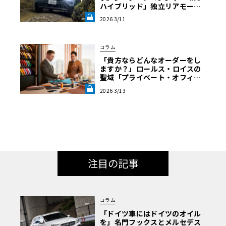
ハイブリッド」独立リアモータ
ーとマルチリンクが証明する“本
2026 3/11
物”の真価《LE VOLANT LAB》
コラム
「貴方ならどんなオーダーをし
ますか？」――ロールス・ロイスの
聖域「プライベート・オフィ
ス」がアジア太平洋で始動。デ
2026 3/13
ザイナーらが語る、“作品”を創
る壮大な旅路《LE VOLANT LA
B》
注目の記事
コラム
「ドイツ車にはドイツのオイル
を」名門フックスとメルセデス