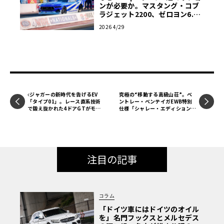
ンが必要か。マスタング・コブ
ラジェット2200、ゼロヨン6.76
秒の真実
2026 4/29
ジャガーの新時代を告げるEV
究極の“移動する高級山荘”。ベ
「タイプ01」。レース直系技術
ントレー・ベンテイガEWB特別
で鍛え抜かれた4ドアGTがモナ
仕様「シャレー・エディション」
コに登場
の深き美学
注目の記事
コラム
「ドイツ車にはドイツのオイル
を」名門フックスとメルセデス