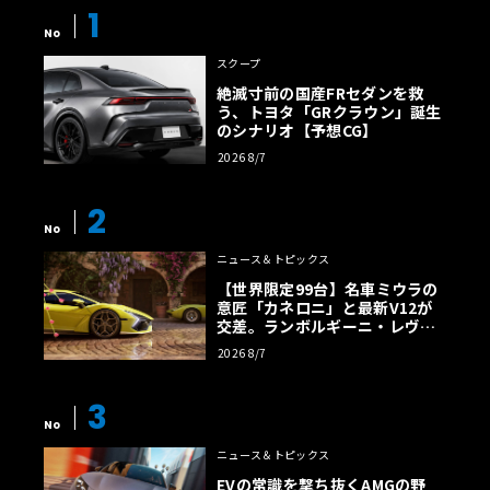
1
No
スクープ
絶滅寸前の国産FRセダンを救
う、トヨタ「GRクラウン」誕生
のシナリオ【予想CG】
2026 8/7
2
No
ニュース＆トピックス
【世界限定99台】名車ミウラの
意匠「カネロニ」と最新V12が
交差。ランボルギーニ・レヴエ
ルトに60周年記念車が登場
2026 8/7
3
No
ニュース＆トピックス
EVの常識を撃ち抜くAMGの野