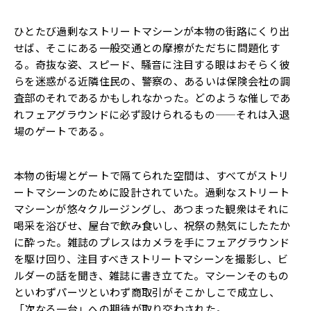
ひとたび過剰なストリートマシーンが本物の街路にくり出
せば、そこにある一般交通との摩擦がただちに問題化す
る。奇抜な姿、スピード、騒音に注目する眼はおそらく彼
らを迷惑がる近隣住民の、警察の、あるいは保険会社の調
査部のそれであるかもしれなかった。どのような催しであ
れフェアグラウンドに必ず設けられるもの——それは入退
場のゲートである。
本物の街場とゲートで隔てられた空間は、すべてがストリ
ートマシーンのために設計されていた。過剰なストリート
マシーンが悠々クルージングし、あつまった観衆はそれに
喝采を浴びせ、屋台で飲み食いし、祝祭の熱気にしたたか
に酔った。雑誌のプレスはカメラを手にフェアグラウンド
を駆け回り、注目すべきストリートマシーンを撮影し、ビ
ルダーの話を聞き、雑誌に書き立てた。マシーンそのもの
といわずパーツといわず商取引がそこかしこで成立し、
「次なる一台」への期待が取り交わされた。