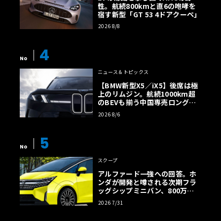
性。航続800kmと直6の咆哮を
宿す新型「GT 53 4ドアクーペ」
2026 8/8
4
No
ニュース＆トピックス
【BMW新型X5／iX5】後席は極
上のリムジン。航続1000km超
のBEVも揃う中国専売ロング仕
様の全貌
2026 8/6
5
No
スクープ
アルファード一強への回答。ホ
ンダが開発と噂される次期フラ
ッグシップミニバン、800万円
超の勝算【予想CG】
2026 7/31