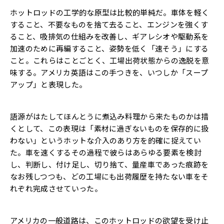
ホットロッドの工学的な原型は比較的単純だ。車体を軽く
すること、不要なものを捨て去ること、エンジンを強くす
ること、吸排気の仕組みを改善し、ギアレシオや駆動系を
加速のために再編すること、姿勢を低く「速そう」にする
こと。これらはことごとく、工場出荷状態からの逸脱を意
味する。アメリカ英語はこの手つきを、いつしか「スープ
アップ」と表現した。
語源がはたしてほんとうに煮込み料理から来たものかは措
くとして、この表現は「素材に過ぎないものを保存的に扱
わない」というホットな介入のあり方を的確に捉えてい
た。車を速くするその過程で彼らはあらゆる要素を検討
し、判断し、付け足し、切り捨て、量産車であった痕跡を
なお残しつつも、どの工場にも出荷履歴を持たない車をそ
れぞれ完成させていった。
アメリカの一般道路は、このホットロッドの欲望を受け止