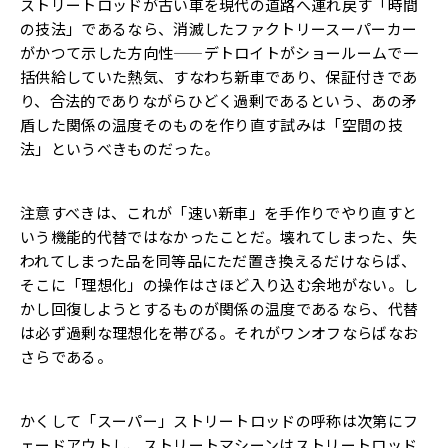
ストリートロッドが古い車を現代の道路へ連れ戻す「時間
の技法」であるなら、消滅したファクトリースーパーカー
がかつて示した方向性——デトロイトがショールームで一
括供給していた熱気、すなわち新車であり、保証付きであ
り、合法的でありながらひどく過剰であるという、あの矛
盾した関係の温度そのものを作り直す試みは「空間の技
法」というべきものだった。
注意すべきは、これが「速い新車」を手作りでやり直すと
いう機能的代替ではなかったことだ。壊れてしまった、失
われてしまった品を同等品にただ置き換えるだけならば、
そこに「理想化」の操作はさほど入り込む余地がない。し
かし回復しようとするものが関係の温度であるなら、代替
は必ず過剰な理想化を帯びる。それがワンオフならばなお
さらである。
かくして「スーパー」ストリートロッドの呼称は次第にフ
ェードアウトし、ストリートマシーンはストリートロッド