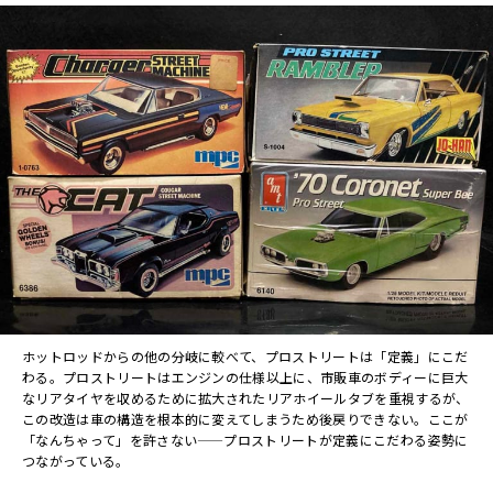
ホットロッドからの他の分岐に較べて、プロストリートは「定義」にこだ
わる。プロストリートはエンジンの仕様以上に、市販車のボディーに巨大
なリアタイヤを収めるために拡大されたリアホイールタブを重視するが、
この改造は車の構造を根本的に変えてしまうため後戻りできない。ここが
「なんちゃって」を許さない——プロストリートが定義にこだわる姿勢に
つながっている。