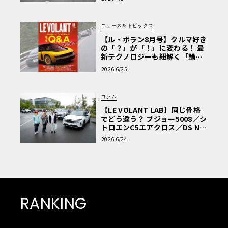
ニュース＆トピックス
【ル・ボラン8月号】クルマ好き
の「？」が「！」に変わる！ 最
新テクノロジーも紐解く「輸入
車Q&A」
2026 6/25
コラム
【LE VOLANT LAB】同じ骨格
でどう違う？ プジョー5008／シ
トロエンC5エアクロス／DS Nº4
読者一気乗りレポート
2026 6/24
RANKING