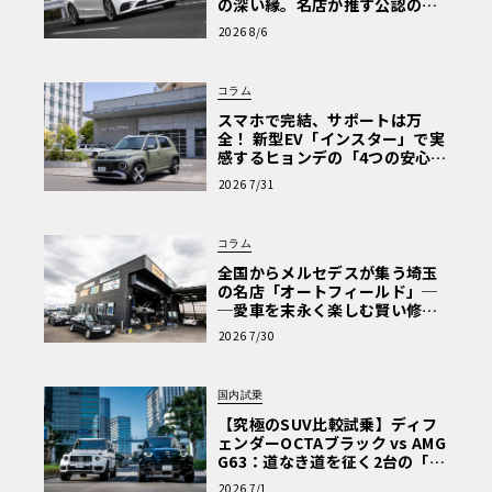
の深い縁。名店が推す公認の安
心と、Cクラスで味わうシルキー
2026 8/6
な走り〈PR〉
コラム
スマホで完結、サポートは万
全！ 新型EV「インスター」で実
感するヒョンデの「4つの安心」
【第1回・ヒョンデ6つの疑問：
2026 7/31
Why? Hyundai?】〈PR〉
コラム
全国からメルセデスが集う埼玉
の名店「オートフィールド」─
─愛車を末永く楽しむ賢い修理
術と、プロがフックス製オイル
2026 7/30
を選ぶ理由〈PR〉
国内試乗
【究極のSUV比較試乗】ディフ
ェンダーOCTAブラック vs AMG
G63：道なき道を征く2台の「対
極的アプローチ」
2026 7/1