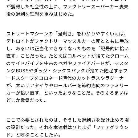
が獲得した社会性の上に、ファクトリースーパーカー喪失
後の過剰な理想を重ねはじめた。
ストリートマシーンの「過剰さ」をわかりやすくいえば、
デトロイトがファクトリーマッスルカーの死とともに手放
し、あるいは正当化できなくなったものを「記号的に拾い
直す」ことだった。たとえばコルベットが捨てたクローム
のサイドパイプを中古のベガやファイアバードが、マスタ
ングBOSSやダッジ・シックスパックが捨てた隆起するフ
ードスクープをコロネード時代のカットラスやラグーナ
が、太いリアタイヤやロールバーを節約志向のファミリー
カーが拾い直す、といったようなことだ。そのふるまいは
どこか露骨だった。
ここで必要とされたのは、そうした過剰さを受け止める場
の設計だった。それを本連載はひとまず「フェアグラウン
ド」と呼ぶことにしたい。