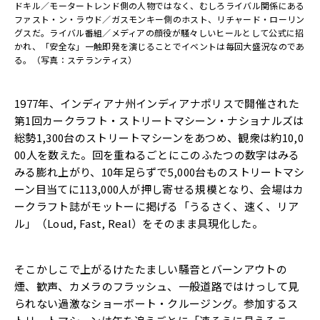
ドキル／モータートレンド側の人物ではなく、むしろライバル関係にある
ファスト・ン・ラウド／ガスモンキー側のホスト、リチャード・ローリン
グスだ。ライバル番組／メディアの顔役が騒々しいヒールとして公式に招
かれ、「安全な」一触即発を演じることでイベントは毎回大盛況なのであ
る。（写真：ステランティス）
1977年、インディアナ州インディアナポリスで開催された
第1回カークラフト・ストリートマシーン・ナショナルズは
総勢1,300台のストリートマシーンをあつめ、観衆は約10,0
00人を数えた。回を重ねるごとにこのふたつの数字はみる
みる膨れ上がり、10年足らずで5,000台ものストリートマシ
ーン目当てに113,000人が押し寄せる規模となり、会場はカ
ークラフト誌がモットーに掲げる「うるさく、速く、リア
ル」（Loud, Fast, Real）をそのまま具現化した。
そこかしこで上がるけたたましい騒音とバーンアウトの
煙、歓声、カメラのフラッシュ、一般道路ではけっして見
られない過激なショーボート・クルージング。参加するス