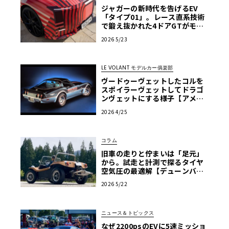
ジャガーの新時代を告げるEV
「タイプ01」。レース直系技術
で鍛え抜かれた4ドアGTがモナ
コに登場
2026 5/23
LE VOLANT モデルカー俱楽部
ヴードゥーヴェットしたコルを
スポイラーヴェットしてドラゴ
ンヴェットにする様子【アメリ
カンカープラモ・クロニクル】
2026 4/25
第61回
コラム
旧車の走りと佇まいは「足元」
から。試走と計測で探るタイヤ
空気圧の最適解【デューンバギ
ー恍惚日記】第13回
2026 5/22
ニュース＆トピックス
なぜ2200psのEVに5速ミッショ