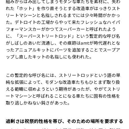
組みからはみ出してしまうモダンな車たちを素材に、失わ
れた「ホット」を作り直そうとする改造車がはっきりスト
リートマシーンと名指しされるまでには少々時間がかかっ
た。デトロイトの工場からやって来たフレッシュなハイパ
フォーマンスカーがかつてスーパーカーと呼ばれたよう
に、「スーパーストリートロッド」という暫定的な呼び名
がしばしのあいだ流通し、その痕跡はamtが時代遅れとな
ったアニュアルキットにパーツを追加することでスープア
ップし直したキットの名指しにも使われた。
この暫定的な呼び名には、ストリートロッドという語の単
純な拡張によって、モダンな改造車たちもひとまず取り扱
える範疇に収めようという期待があったが、やがてストリ
ートマシーンと呼ばれることになる車たちに固有の性格を
取り逃しかねない鈍さがあった。
過剰さは祝祭的性格を帯び、そのための場所を要求する