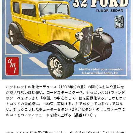
ホットロッドの象徴＝デュース（1932年式の意）の図式はもはや意味を
点検されないほど強い。ロードスターとクーペ、もっといえば3ウィンド
ウクーペをはっきり「神話」の中心として、他を周縁化する。しかしホッ
トロッドの最前線は、お約束に盲従することで成立しているわけではな
い。むしろこうしたチューダーセダン（2ドアセダン）のようなテーマに
おいてそのアティテュードを鍛え上げる（品番T133）。
ホットロッドの欲望はここに、小さな枝分かれを生じさせ