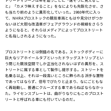
トリートマシーンは年を追うごとに「速そうに見えるこ
と」「カメラ映えすること」をなによりも先鋭化させ、さ
も当たり前のように異形化していった。1980年代に入っ
て、NHRAプロストックの競技車両ともはや見分けがつか
ないほど大胆な改造車がフェアグラウンドの視線をさらう
ようになると、それらはメディアによってプロストリート
と名指しされるようになった。
プロストリートとは倒錯の名である。ストックボディーに
巨大なリアホイールタブといったドラッグストリップとい
う閉じた競技空間でしか正当化されないはずの異形を、ス
トリートに属する車として製作し提示する。ストリートを
名乗る以上、それは一段高いところに飾られる派手な置物
であってはならず、信号でぴたりと止まり、なにごともな
く再始動し、普通にクルーズする車であらねばならなかっ
た。ライセンスプレートは、曲がりなりにもこのプロスト
リートと呼ばれる車にも付いているのだ。