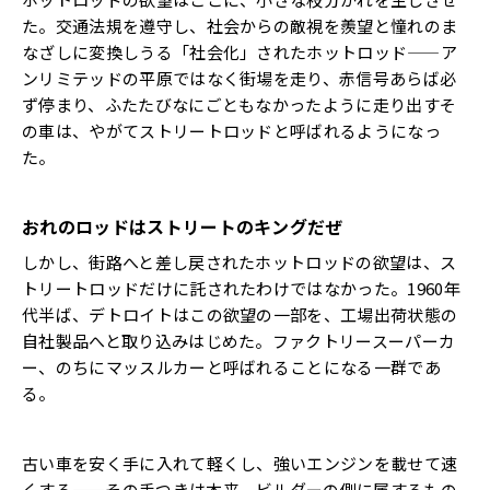
た。交通法規を遵守し、社会からの敵視を羨望と憧れのま
なざしに変換しうる「社会化」されたホットロッド——ア
ンリミテッドの平原ではなく街場を走り、赤信号あらば必
ず停まり、ふたたびなにごともなかったように走り出すそ
の車は、やがてストリートロッドと呼ばれるようになっ
た。
おれのロッドはストリートのキングだぜ
しかし、街路へと差し戻されたホットロッドの欲望は、ス
トリートロッドだけに託されたわけではなかった。1960年
代半ば、デトロイトはこの欲望の一部を、工場出荷状態の
自社製品へと取り込みはじめた。ファクトリースーパーカ
ー、のちにマッスルカーと呼ばれることになる一群であ
る。
古い車を安く手に入れて軽くし、強いエンジンを載せて速
くする——その手つきは本来、ビルダーの側に属するもの