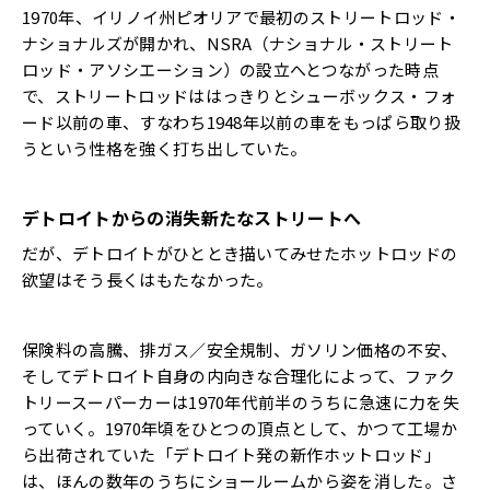
1970年、イリノイ州ピオリアで最初のストリートロッド・
ナショナルズが開かれ、NSRA（ナショナル・ストリート
ロッド・アソシエーション）の設立へとつながった時点
で、ストリートロッドははっきりとシューボックス・フォ
ード以前の車、すなわち1948年以前の車をもっぱら取り扱
うという性格を強く打ち出していた。
デトロイトからの消失――新たなストリートへ
だが、デトロイトがひととき描いてみせたホットロッドの
欲望はそう長くはもたなかった。
保険料の高騰、排ガス／安全規制、ガソリン価格の不安、
そしてデトロイト自身の内向きな合理化によって、ファク
トリースーパーカーは1970年代前半のうちに急速に力を失
っていく。1970年頃をひとつの頂点として、かつて工場か
ら出荷されていた「デトロイト発の新作ホットロッド」
は、ほんの数年のうちにショールームから姿を消した。さ