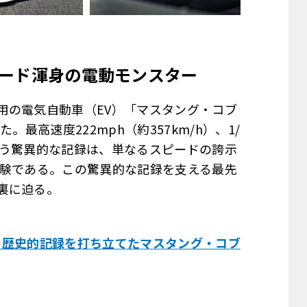
ード渾身の電動モンスター
用の電気自動車（EV）「マスタング・コブ
最高速度222mph（約357km/h）、1/
という驚異的な記録は、単なるスピードの誇示
実験である。この驚異的な記録を支える最先
裏に迫る。
速。歴史的記録を打ち立てたマスタング・コブ