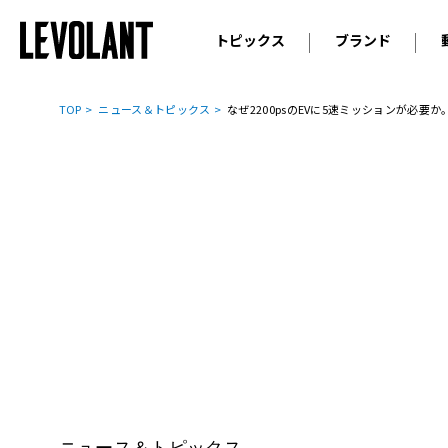
トピックス
ブランド
輸入車
アウデ
ニュース
TOP
ニュース＆トピックス
なぜ2200psのEVに5速ミッションが必要
スクープ
メルセ
試乗
アルピ
コラム
プジョ
アルフ
ランボ
ベント
ランド
MINI
ボルボ
ジープ
ニュース＆トピックス