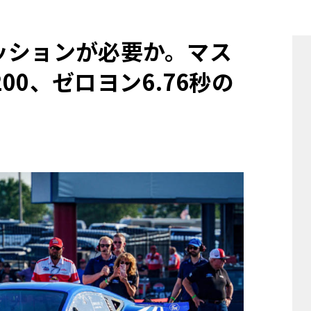
他
速ミッションが必要か。マス
00、ゼロヨン6.76秒の
ス
トヨタ
日産
スバル
マツダ
ダイハツ
スズキ
他