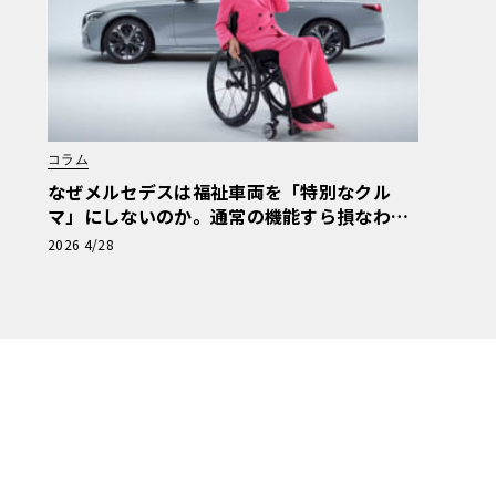
コラム
なぜメルセデスは福祉車両を「特別なクル
マ」にしないのか。通常の機能すら損なわな
い、「最善か無か」の安全構造【メルセデス
2026 4/28
安全原論 09】《LE VOLANT LAB》