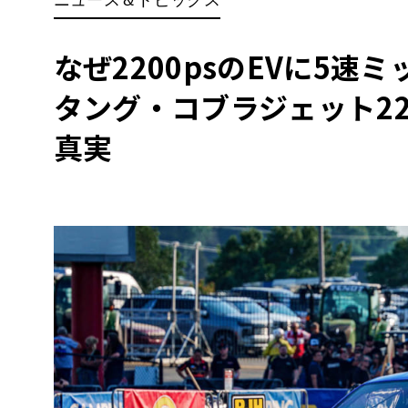
BYD
その
なぜ2200psのEVに5
タング・コブラジェット22
国産車
レクサ
ホンダ
真実
三菱
光岡
その