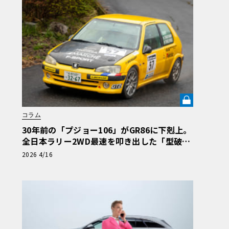
コラム
30年前の「プジョー106」がGR86に下剋上。
全日本ラリー2WD最速を叩き出した「型破り
なセッティング」《LE VOLANT LAB》
2026 4/16