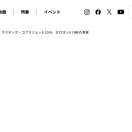
動画
特集
イベント
ィ
BMW
アルピナ
オリジナル動画
2026 サマータイヤ＆ホイール バイヤーズガイド
ル・ボラン カーズ・ミート2026横浜
か。マスタング・コブラジェット2200、ゼロヨン6.76秒の真実
2025-2026 冬 スタッドレス＆ウインタータイヤ バイヤ
SNOW EXPERIENCE in TOGAKUSHI SKI FIE
デス・ベンツ
ポルシェ
フォルクスワーゲン
ホイールカタログ2025-2026冬
EV:LIFE FUTAKO TAMAGAWA 2026
ーヌ
シトロエン
DSオートモビル
ホイールカタログ
EV:LIFE KOBE 2025
ー
ルノー
アバルト
タイヤ特集
ル・ボラン カーズ・ミート2025横浜
ァ・ロメオ
フェラーリ
フィアット
ルギーニ
マセラティ
アストン・マーティン
レー
ケータハム
ジャガー
ローバー
ロータス
マクラーレン
モーガン
ロールス・ロイス
キャデラック
シボレー
テスラ
ヒョンデ