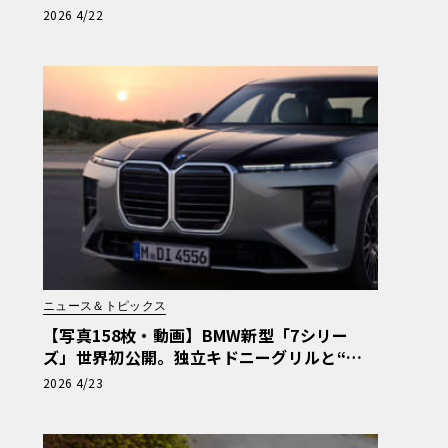
み解く《LE VOLANT LAB》
2026 4/22
ニュース＆トピックス
【写真158枚・動画】BMW新型「7シリー
ズ」世界初公開。独立キドニーグリルと“全
車標準の助手席スクリーン”が示す旗艦の行
2026 4/23
方