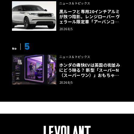
ニュース＆トピックス
黒ルーフと専用20インチアルミ
が放つ陰影。レンジローバー ヴ
ェラール限定車「アーバンコン
トラスト・エディション」登場
2026 8/5
5
No
ニュース＆トピックス
ホンダの痛快EVは英国の街並み
にどう映る？ 新型「スーパーN
（スーパーワン）」おもちゃ箱
ツアーの全貌
2026 8/5