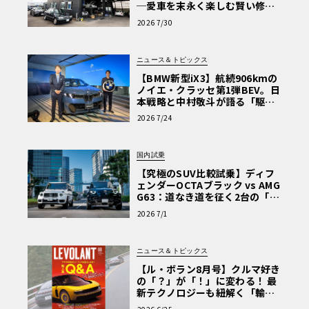
─愛車を末永く楽しむ賢い修理
術と、プロがフックス製オイル
2026 7/30
を選ぶ理由〈PR〉
ニュース＆トピックス
【BMW新型iX3】航続906kmの
ノイエ・クラッセ第1弾BEV。日
本戦略と中村敬斗が語る「駆け
ぬける歓び」
2026 7/24
国内試乗
【究極のSUV比較試乗】ディフ
ェンダーOCTAブラック vs AMG
G63：道なき道を征く2台の「対
極的アプローチ」
2026 7/1
ニュース＆トピックス
【ル・ボラン8月号】クルマ好き
の「？」が「！」に変わる！ 最
新テクノロジーも紐解く「輸入
車Q&A」