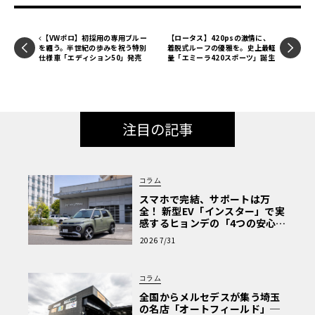
【VWポロ】初採用の専用ブルー
【ロータス】420psの激情に、
を纏う。半世紀の歩みを祝う特別
着脱式ルーフの優雅を。史上最軽
仕様車「エディション50」発売
量「エミーラ420スポーツ」誕生
注目の記事
コラム
スマホで完結、サポートは万
全！ 新型EV「インスター」で実
感するヒョンデの「4つの安心」
【第1回・ヒョンデ6つの疑問：
2026 7/31
Why? Hyundai?】〈PR〉
コラム
全国からメルセデスが集う埼玉
の名店「オートフィールド」─