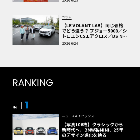
2026 6/25
コラム
【LE VOLANT LAB】同じ骨格
でどう違う？ プジョー5008／シ
トロエンC5エアクロス／DS Nº4
読者一気乗りレポート
2026 6/24
RANKING
1
No
ニュース＆トピックス
【写真106枚】クラシックから
新時代へ。BMW製MINI、25年
のデザイン進化を辿る