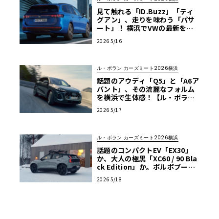
見て触れる「ID.Buzz」「ティ
グアン」、走りを味わう「パサ
ート」！ 横浜でVWの最新をフ
ル体感【ル・ボラン カーズミー
2026 5/16
ト2026横浜】
ル・ボラン カーズミート2026横浜
話題のアウディ「Q5」と「A6ア
バント」、その流麗なフォルム
を横浜で生体感！【ル・ボラン
カーズミート2026横浜】
2026 5/17
ル・ボラン カーズミート2026横浜
話題のコンパクトEV「EX30」
か、大人の極黒「XC60 / 90 Bla
ck Edition」か。ボルボブース
が熱い！【ル・ボラン カーズミ
2026 5/18
ート2026横浜】