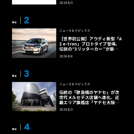
2026 8/3
2
No
ニュース＆トピックス
【世界初公開】アウディ新型「A
2 e-tron」プロトタイプ登場。
伝説の“3リッターカー”が最高
効率エントリーBEVとして復活
2026 8/4
【画像38枚】
3
No
ニュース＆トピックス
伝統の「歌島橋のヤナセ」が次
世代メルセデス店舗へ進化。近
畿エリア旗艦店「ヤナセ大阪支
店」がリニューアル
2026 8/3
4
No