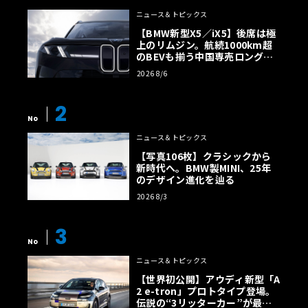
ニュース＆トピックス
【BMW新型X5／iX5】後席は極
上のリムジン。航続1000km超
のBEVも揃う中国専売ロング仕
様の全貌
2026 8/6
2
No
ニュース＆トピックス
【写真106枚】クラシックから
新時代へ。BMW製MINI、25年
のデザイン進化を辿る
2026 8/3
3
No
ニュース＆トピックス
【世界初公開】アウディ新型「A
2 e-tron」プロトタイプ登場。
伝説の“3リッターカー”が最高