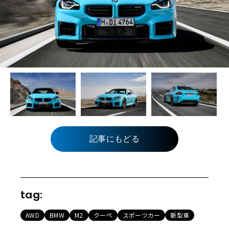
記事にもどる
tag:
AWD
BMW
M2
クーペ
スポーツカー
新型車