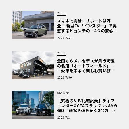
な走り〈PR〉
コラム
スマホで完結、サポートは万
全！ 新型EV「インスター」で実
感するヒョンデの「4つの安心」
【第1回・ヒョンデ6つの疑問：
2026 7/31
Why? Hyundai?】〈PR〉
コラム
全国からメルセデスが集う埼玉
の名店「オートフィールド」─
─愛車を末永く楽しむ賢い修理
術と、プロがフックス製オイル
2026 7/30
を選ぶ理由〈PR〉
国内試乗
【究極のSUV比較試乗】ディフ
ェンダーOCTAブラック vs AMG
G63：道なき道を征く2台の「対
極的アプローチ」
2026 7/1