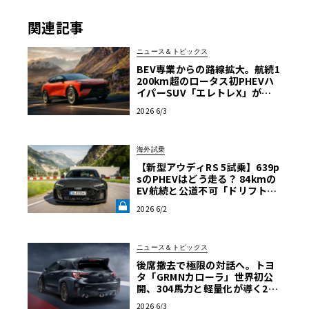
関連記事
ニュース＆トピックス
BEV専業からの路線拡大。航続1
200km超のロータス初PHEVハ
イパーSUV「エレトレX」が欧
州上陸
2026 6/3
海外試乗
【新型アウディRS 5試乗】639p
sのPHEVはどう走る？ 84kmの
EV航続と公道不可「ドリフトモ
ード」の強烈なコントラスト《L
2026 6/2
E VOLANT LAB》
ニュース＆トピックス
後席撤去で極限の対話へ。トヨ
タ「GRMNカローラ」世界初公
開、304馬力と軽量化が導く2シ
ーターの到達点
2026 6/3