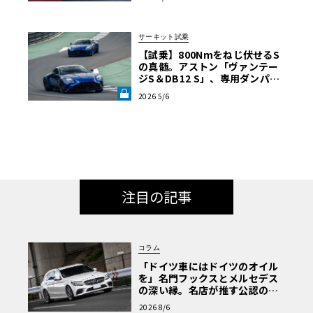
サーキット試乗
【試乗】800Nmをねじ伏せるS
の真髄。アストン「ヴァンテー
ジS＆DB12 S」、専用ダンパー
が叶えたアンダーステア皆無の
2026 5/6
走り《LE VOLANT LAB》
注目の記事
コラム
「ドイツ車にはドイツのオイル
を」名門フックスとメルセデス
の深い縁。名店が推す公認の安
心と、Cクラスで味わうシルキー
2026 8/6