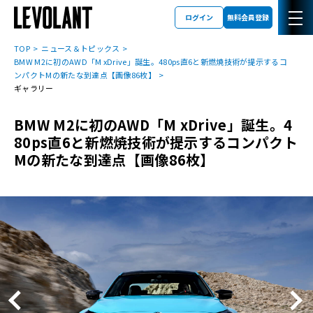
ログイン
無料会員登録
TOP
ニュース＆トピックス
BMW M2に初のAWD「M xDrive」誕生。480ps直6と新燃焼技術が提示するコ
ンパクトMの新たな到達点【画像86枚】
ギャラリー
BMW M2に初のAWD「M xDrive」誕生。4
80ps直6と新燃焼技術が提示するコンパクト
Mの新たな到達点【画像86枚】