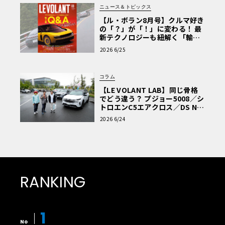
ニュース＆トピックス
【ル・ボラン8月号】クルマ好き
の「？」が「！」に変わる！ 最
新テクノロジーも紐解く「輸入
車Q&A」
2026 6/25
コラム
【LE VOLANT LAB】同じ骨格
でどう違う？ プジョー5008／シ
トロエンC5エアクロス／DS Nº4
読者一気乗りレポート
2026 6/24
RANKING
1
No