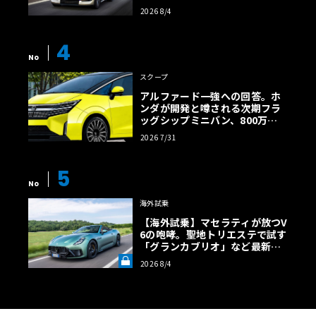
効率エントリーBEVとして復活
2026 8/4
【画像38枚】
4
No
スクープ
アルファード一強への回答。ホ
ンダが開発と噂される次期フラ
ッグシップミニバン、800万円
超の勝算【予想CG】
2026 7/31
5
No
海外試乗
【海外試乗】マセラティが放つV
6の咆哮。聖地トリエステで試す
「グランカブリオ」など最新ト
ロフェオ3台の官能評価《LE VO
2026 8/4
LANT LAB》