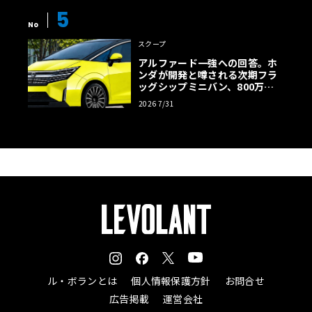
5
No
スクープ
アルファード一強への回答。ホ
ンダが開発と噂される次期フラ
ッグシップミニバン、800万円
超の勝算【予想CG】
2026 7/31
ル・ボランとは
個人情報保護方針
お問合せ
広告掲載
運営会社