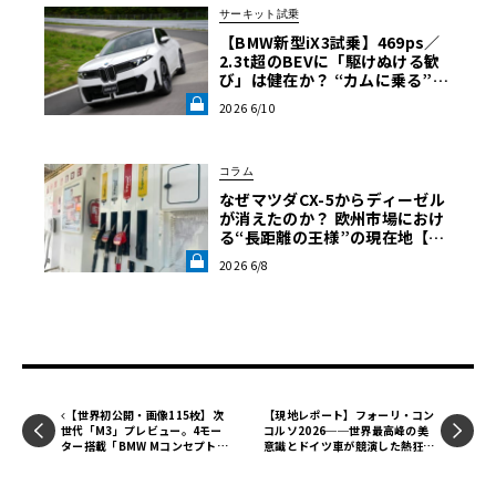
サーキット試乗
【BMW新型iX3試乗】469ps／
2.3t超のBEVに「駆けぬける歓
び」は健在か？ “カムに乗る”官
能性すら抱く理想形《LE VOLA
2026 6/10
NT LAB》
コラム
なぜマツダCX-5からディーゼル
が消えたのか？ 欧州市場におけ
る“長距離の王様”の現在地【木
下隆之コラム】《LE VOLANT L
2026 6/8
AB》
【世界初公開・画像115枚】次
【現地レポート】フォーリ・コン
世代「M3」プレビュー。4モー
コルソ2026──世界最高峰の美
ター搭載「BMW Mコンセプト・
意識とドイツ車が競演した熱狂の
ノイエ・クラッセ」ル・マンに降
コモ湖
臨