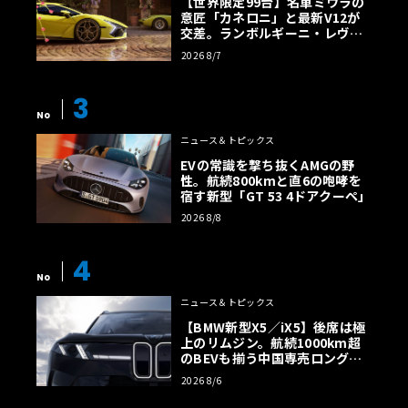
【世界限定99台】名車ミウラの
意匠「カネロニ」と最新V12が
交差。ランボルギーニ・レヴエ
ルトに60周年記念車が登場
2026 8/7
3
No
ニュース＆トピックス
EVの常識を撃ち抜くAMGの野
性。航続800kmと直6の咆哮を
宿す新型「GT 53 4ドアクーペ」
2026 8/8
4
No
ニュース＆トピックス
【BMW新型X5／iX5】後席は極
上のリムジン。航続1000km超
のBEVも揃う中国専売ロング仕
様の全貌
2026 8/6