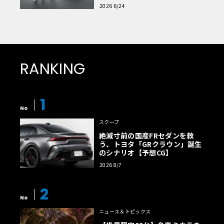
読者一気乗りレポート
2026 6/24
RANKING
1
No
スクープ
絶滅寸前の国産FRセダンを救
う、トヨタ「GRクラウン」誕生
のシナリオ【予想CG】
2026 8/7
2
No
ニュース＆トピックス