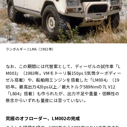
ランボルギーニLMA（1982年）
なお、この期間には代替案として、ディーゼルの試作車「L
M003」（1983年。VMモトーリ製150ps 5気筒ターボディー
ゼル搭載）や、船舶用エンジンを搭載した「LM004」（19
85年。最高出力420ps以上／最大トルク589Nmの7L V12
「L804」搭載）も作られたが、出力不足や重量・信頼性の
懸念からいずれも量産には至っていない。
究極のオフローダー、LM002の完成