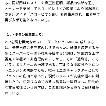
る。同部門はレストアや真正性証明、部品の供給を通じて
オーナーを支援しており、ピレリとの協業により1980年代
の専用タイヤ「スコーピオンBK」も再生産され、世界中で
再び入手可能となっている。
【ル・ボラン編集部より】
V12を積む巨大なオフローダーというLM002の成り立ち
は、発表当時こそ狂気の沙汰であった。砂漠を疾走するた
めにスーパーカーの心臓を移植する発想は、常識的な工学
視点では極めて非合理的だ。しかし、その「過剰さ」こそ
がランボルギーニの神髄である。荒削りな操縦性やフロン
トエンジンの悪癖すらも、唯一無二のキャラクターとして
ブランドの血肉となった。現代のウルスが洗練の極みに到
達した今、粗削りな始祖の放つ熱量は一層際立つ。圧倒的
な非日常性という哲学は、この異端児から脈々と受け継が
れている。