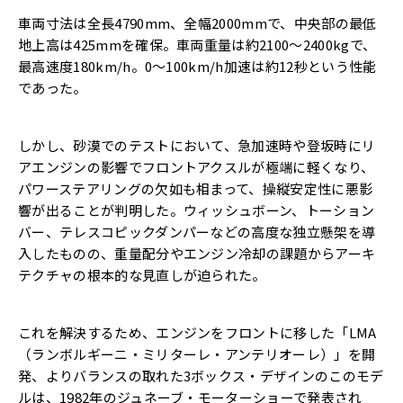
車両寸法は全長4790mm、全幅2000mmで、中央部の最低
地上高は425mmを確保。車両重量は約2100〜2400kgで、
最高速度180km/h。0〜100km/h加速は約12秒という性能
であった。
しかし、砂漠でのテストにおいて、急加速時や登坂時にリ
アエンジンの影響でフロントアクスルが極端に軽くなり、
パワーステアリングの欠如も相まって、操縦安定性に悪影
響が出ることが判明した。ウィッシュボーン、トーション
バー、テレスコピックダンパーなどの高度な独立懸架を導
入したものの、重量配分やエンジン冷却の課題からアーキ
テクチャの根本的な見直しが迫られた。
これを解決するため、エンジンをフロントに移した「LMA
（ランボルギーニ・ミリターレ・アンテリオーレ）」を開
発、よりバランスの取れた3ボックス・デザインのこのモデ
ルは、1982年のジュネーブ・モーターショーで発表され