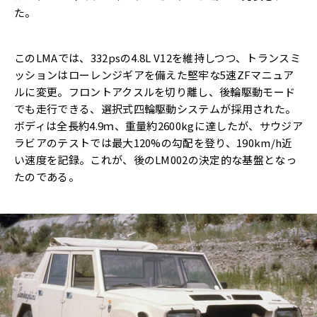
た。
このLMAでは、332psの4.8L V12を維持しつつ、トランスミ
ッションはローレンジギアを備えた堅牢な5速ZFマニュア
ルに変更。フロントアクスルを切り離し、後輪駆動モード
でも走行できる、選択式四輪駆動システムが採用された。
ボディは全長約4.9ｍ、重量約2600kgに達したが、サウジア
ラビアのテストでは最大120%の勾配を登り、190km/h近
い速度を記録。これが、後のLM002の決定的な基盤となっ
たのである。