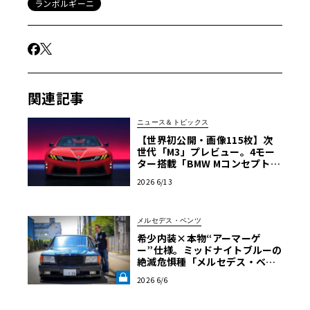
ランボルギーニ
関連記事
ニュース＆トピックス
【世界初公開・画像115枚】次
世代「M3」プレビュー。4モー
ター搭載「BMW Mコンセプト・
ノイエ・クラッセ」ル・マンに
2026 6/13
降臨
メルセデス・ベンツ
希少内装×本物“アーマーゲ
ー”仕様。ミッドナイトブルーの
絶滅危惧種「メルセデス・ベン
ツ560SEL」に辿り着いた深き理
2026 6/6
由【愛車と原体験】《LE VOLA
NT LAB》