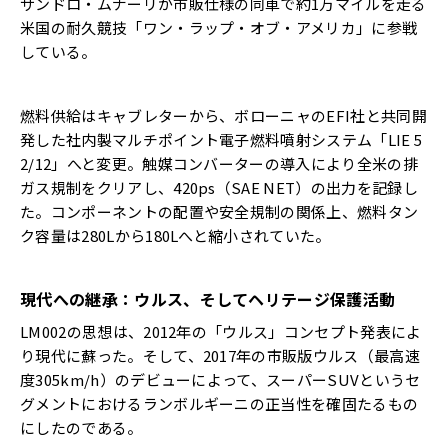
サンドロ・ムナーリが市販仕様の同車で約1万マイルを走る
米国の耐久競技「ワン・ラップ・オブ・アメリカ」に参戦
している。
燃料供給はキャブレターから、ボローニャのEFI社と共同開
発した社内製マルチポイント電子燃料噴射システム「LIE 5
2/12」へと変更。触媒コンバーターの導入により全米の排
ガス規制をクリアし、420ps（SAE NET）の出力を記録し
た。コンポーネントの配置や安全規制の関係上、燃料タン
ク容量は280Lから180Lへと縮小されていた。
現代への継承：ウルス、そしてヘリテージ保護活動
LM002の思想は、2012年の「ウルス」コンセプト発表によ
り現代に蘇った。そして、2017年の市販版ウルス（最高速
度305km/h）のデビューによって、スーパーSUVというセ
グメントにおけるランボルギーニの正当性を確固たるもの
にしたのである。