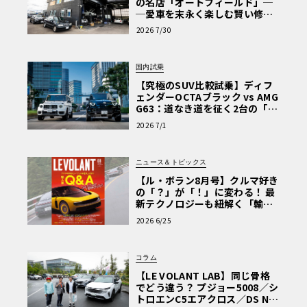
の名店「オートフィールド」─
─愛車を末永く楽しむ賢い修理
術と、プロがフックス製オイル
2026 7/30
を選ぶ理由〈PR〉
国内試乗
【究極のSUV比較試乗】ディフ
ェンダーOCTAブラック vs AMG
G63：道なき道を征く2台の「対
極的アプローチ」
2026 7/1
ニュース＆トピックス
【ル・ボラン8月号】クルマ好き
の「？」が「！」に変わる！ 最
新テクノロジーも紐解く「輸入
車Q&A」
2026 6/25
コラム
【LE VOLANT LAB】同じ骨格
でどう違う？ プジョー5008／シ
トロエンC5エアクロス／DS Nº4