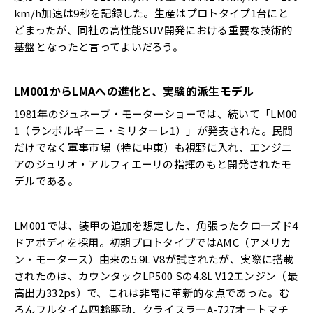
km/h加速は9秒を記録した。生産はプロトタイプ1台にと
どまったが、同社の高性能SUV開発における重要な技術的
基盤となったと言ってよいだろう。
LM001からLMAへの進化と、実験的派生モデル
1981年のジュネーブ・モーターショーでは、続いて「LM00
1（ランボルギーニ・ミリターレ1）」が発表された。民間
だけでなく軍事市場（特に中東）も視野に入れ、エンジニ
アのジュリオ・アルフィエーリの指揮のもと開発されたモ
デルである。
LM001では、装甲の追加を想定した、角張ったクローズド4
ドアボディを採用。初期プロトタイプではAMC（アメリカ
ン・モータース）由来の5.9L V8が試されたが、実際に搭載
されたのは、カウンタックLP500 Sの4.8L V12エンジン（最
高出力332ps）で、これは非常に革新的な点であった。む
ろんフルタイム四輪駆動、クライスラーA-727オートマチ