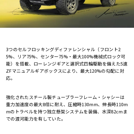
3つのセルフロッキングディファレンシャル（フロント2
5%、リア75%、センター75%・最大100%機械式ロック可
能）を搭載、ローレンジギアと選択式四輪駆動を備えた5速
ZFマニュアルギアボックスにより、最大120%の勾配に対
応。
強化されたスチール製チューブラーフレーム・シャシーは
重力加速度の最大8倍に耐え、圧縮時130mm、伸長時110m
mのトラベルを持つ独立懸架システムを装備、水深82cmま
での渡河能力を有していた。