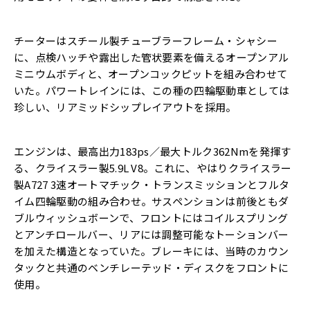
チーターはスチール製チューブラーフレーム・シャシー
に、点検ハッチや露出した管状要素を備えるオープンアル
ミニウムボディと、オープンコックピットを組み合わせて
いた。パワートレインには、この種の四輪駆動車としては
珍しい、リアミッドシップレイアウトを採用。
エンジンは、最高出力183ps／最大トルク362Nmを発揮す
る、クライスラー製5.9L V8。これに、やはりクライスラー
製A727 3速オートマチック・トランスミッションとフルタ
イム四輪駆動の組み合わせ。サスペンションは前後ともダ
ブルウィッシュボーンで、フロントにはコイルスプリング
とアンチロールバー、リアには調整可能なトーションバー
を加えた構造となっていた。ブレーキには、当時のカウン
タックと共通のベンチレーテッド・ディスクをフロントに
使用。