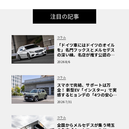
注目の記事
コラム
「ドイツ車にはドイツのオイル
を」名門フックスとメルセデス
の深い縁。名店が推す公認の安
心と、Cクラスで味わうシルキー
2026 8/6
な走り〈PR〉
コラム
スマホで完結、サポートは万
全！ 新型EV「インスター」で実
感するヒョンデの「4つの安心」
【第1回・ヒョンデ6つの疑問：
2026 7/31
Why? Hyundai?】〈PR〉
コラム
全国からメルセデスが集う埼玉