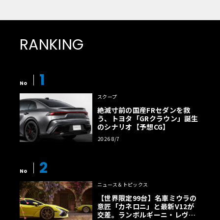
RANKING
1
No
スクープ
絶滅寸前の国産FRセダンを救
う、トヨタ「GRクラウン」誕生
のシナリオ【予想CG】
2026 8/7
2
No
ニュース＆トピックス
【世界限定99台】名車ミウラの
意匠「カネロニ」と最新V12が
交差。ランボルギーニ・レヴエ