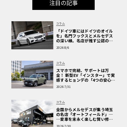
注目の記事
コラム
「ドイツ車にはドイツのオイル
を」名門フックスとメルセデス
の深い縁。名店が推す公認の安
心と、Cクラスで味わうシルキー
2026 8/6
な走り〈PR〉
コラム
スマホで完結、サポートは万
全！ 新型EV「インスター」で実
感するヒョンデの「4つの安心」
【第1回・ヒョンデ6つの疑問：
2026 7/31
Why? Hyundai?】〈PR〉
コラム
全国からメルセデスが集う埼玉
の名店「オートフィールド」─
─愛車を末永く楽しむ賢い修理
術と、プロがフックス製オイル
2026 7/30