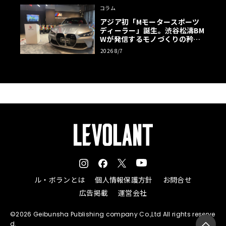
コラム
アジア初「Mモータースポーツ
ディーラー」誕生。渋谷松濤BM
Wが発信するモノづくりの矜持
【木下隆之コラム】
2026 8/7
ル・ボランとは
個人情報保護方針
お問合せ
広告掲載
運営会社
©2026 Geibunsha Publishing company Co.,Ltd All rights reserve
d.