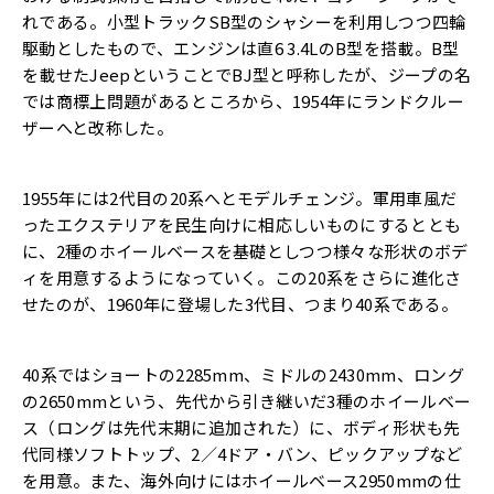
れである。小型トラックSB型のシャシーを利用しつつ四輪
駆動としたもので、エンジンは直6 3.4LのB型を搭載。B型
を載せたJeepということでBJ型と呼称したが、ジープの名
では商標上問題があるところから、1954年にランドクルー
ザーへと改称した。
1955年には2代目の20系へとモデルチェンジ。軍用車風だ
ったエクステリアを民生向けに相応しいものにするととも
に、2種のホイールベースを基礎としつつ様々な形状のボデ
ィを用意するようになっていく。この20系をさらに進化さ
せたのが、1960年に登場した3代目、つまり40系である。
40系ではショートの2285mm、ミドルの2430mm、ロング
の2650mmという、先代から引き継いだ3種のホイールベー
ス（ロングは先代末期に追加された）に、ボディ形状も先
代同様ソフトトップ、2／4ドア・バン、ピックアップなど
を用意。また、海外向けにはホイールベース2950mmの仕