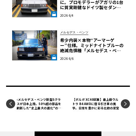
に。プロモデラーがアガリの1台
に質実剛健なドイツ製セダンを
選ぶまで・愛車遍歴を振り返る
2026 6/4
【メルセデス190E日記】第7回
《LE VOLANT LAB》
メルセデス・ベンツ
希少内装×本物“アーマーゲ
ー”仕様。ミッドナイトブルーの
絶滅危惧種「メルセデス・ベン
ツ560SEL」に辿り着いた深き理
2026 6/6
由【愛車と原体験】《LE VOLA
NT LAB》
メルセデス・ベンツ新型Sクラ
【ボルボ XC40試乗】最上級ウル
スが日本上陸。50％超の部品を
トラ B4 AWDに宿る引き算の美
刷新した“史上最大の進化”の全
学。日常を豊かに彩る北欧の至宝
貌