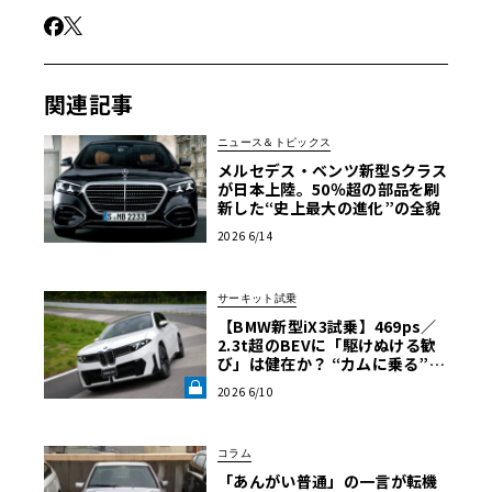
関連記事
ニュース＆トピックス
メルセデス・ベンツ新型Sクラス
が日本上陸。50％超の部品を刷
新した“史上最大の進化”の全貌
2026 6/14
サーキット試乗
【BMW新型iX3試乗】469ps／
2.3t超のBEVに「駆けぬける歓
び」は健在か？ “カムに乗る”官
能性すら抱く理想形《LE VOLA
2026 6/10
NT LAB》
コラム
「あんがい普通」の一言が転機