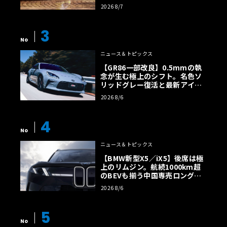
ルトに60周年記念車が登場
2026 8/7
3
No
ニュース＆トピックス
【GR86一部改良】0.5mmの執
念が生む極上のシフト。名色ソ
リッドグレー復活と最新アイサ
イトでFRの極みへ
2026 8/6
4
No
ニュース＆トピックス
【BMW新型X5／iX5】後席は極
上のリムジン。航続1000km超
のBEVも揃う中国専売ロング仕
様の全貌
2026 8/6
5
No