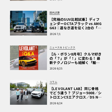
を選ぶ理由〈PR〉
国内試乗
【究極のSUV比較試乗】ディフ
ェンダーOCTAブラック vs AMG
G63：道なき道を征く2台の「対
極的アプローチ」
2026 7/1
ニュース＆トピックス
【ル・ボラン8月号】クルマ好き
の「？」が「！」に変わる！ 最
新テクノロジーも紐解く「輸入
車Q&A」
2026 6/25
コラム
【LE VOLANT LAB】同じ骨格
でどう違う？ プジョー5008／シ
トロエンC5エアクロス／DS Nº4
読者一気乗りレポート
2026 6/24