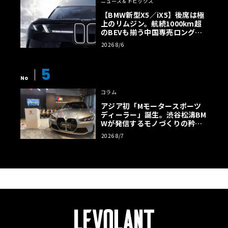
ニュース＆トピックス
【BMW新型X5／iX5】後席は極
上のリムジン。航続1000km超
のBEVも揃う中国専売ロング仕
様の全貌
2026 8/6
5
No
コラム
アジア初「Mモータースポーツ
ディーラー」誕生。渋谷松濤BM
Wが発信するモノづくりの矜持
【木下隆之コラム】
2026 8/7