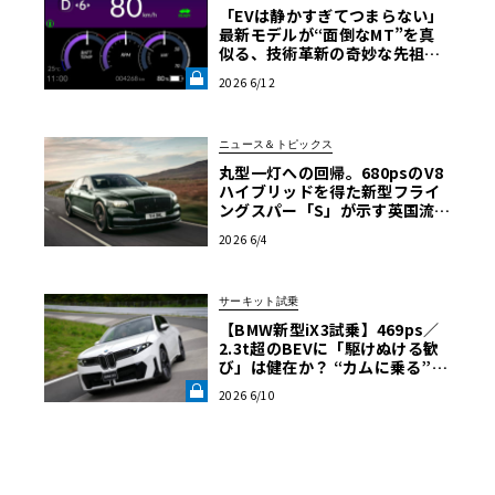
「EVは静かすぎてつまらない」――
最新モデルが“面倒なMT”を真
似る、技術革新の奇妙な先祖返
り【渡辺慎太郎のツベコベイワ
2026 6/12
セテ その7】《LE VOLANT LA
B》
ニュース＆トピックス
丸型一灯への回帰。680psのV8
ハイブリッドを得た新型フライ
ングスパー「S」が示す英国流サ
ルーンの極致
2026 6/4
サーキット試乗
【BMW新型iX3試乗】469ps／
2.3t超のBEVに「駆けぬける歓
び」は健在か？ “カムに乗る”官
能性すら抱く理想形《LE VOLA
2026 6/10
NT LAB》