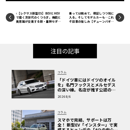
【レクサス新型ES】BEVとHEV
乗っては眺めて、検証しつつ悦に
で描く次世代のくつろぎ。機能と
入る。そしてモデルカーも…これ
美意識が交差する新・基幹セダン
ぞ旧車の愉しみ【デューンバギー
の真価
恍惚日記】第14回
注目の記事
コラム
「ドイツ車にはドイツのオイル
を」名門フックスとメルセデス
の深い縁。名店が推す公認の安
心と、Cクラスで味わうシルキー
2026 8/6
な走り〈PR〉
コラム
スマホで完結、サポートは万
全！ 新型EV「インスター」で実
感するヒョンデの「4つの安心」