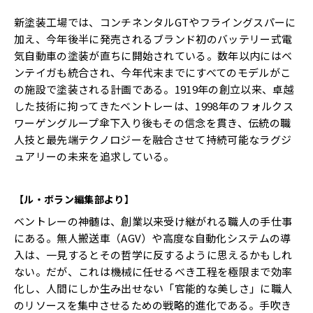
新塗装工場では、コンチネンタルGTやフライングスパーに
加え、今年後半に発売されるブランド初のバッテリー式電
気自動車の塗装が直ちに開始されている。数年以内にはベ
ンテイガも統合され、今年代末までにすべてのモデルがこ
の施設で塗装される計画である。1919年の創立以来、卓越
した技術に拘ってきたベントレーは、1998年のフォルクス
ワーゲングループ傘下入り後もその信念を貫き、伝統の職
人技と最先端テクノロジーを融合させて持続可能なラグジ
ュアリーの未来を追求している。
【ル・ボラン編集部より】
ベントレーの神髄は、創業以来受け継がれる職人の手仕事
にある。無人搬送車（AGV）や高度な自動化システムの導
入は、一見するとその哲学に反するように思えるかもしれ
ない。だが、これは機械に任せるべき工程を極限まで効率
化し、人間にしか生み出せない「官能的な美しさ」に職人
のリソースを集中させるための戦略的進化である。手吹き