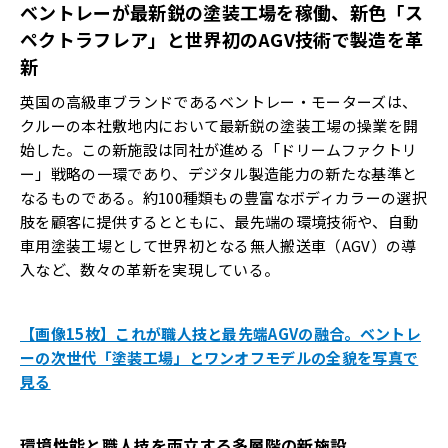
ベントレーが最新鋭の塗装工場を稼働、新色「ス
ペクトラフレア」と世界初のAGV技術で製造を革
新
英国の高級車ブランドであるベントレー・モーターズは、
クルーの本社敷地内において最新鋭の塗装工場の操業を開
始した。この新施設は同社が進める「ドリームファクトリ
ー」戦略の一環であり、デジタル製造能力の新たな基準と
なるものである。約100種類もの豊富なボディカラーの選択
肢を顧客に提供するとともに、最先端の環境技術や、自動
車用塗装工場として世界初となる無人搬送車（AGV）の導
入など、数々の革新を実現している。
【画像15枚】これが職人技と最先端AGVの融合。ベントレ
ーの次世代「塗装工場」とワンオフモデルの全貌を写真で
見る
環境性能と職人技を両立する多層階の新施設