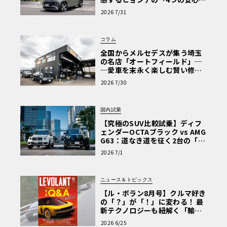
【第1回・ヒョンデ6つの疑問：
2026 7/31
Why? Hyundai?】〈PR〉
コラム
全国からメルセデスが集う埼玉
の名店「オートフィールド」─
─愛車を末永く楽しむ賢い修理
術と、プロがフックス製オイル
2026 7/30
を選ぶ理由〈PR〉
国内試乗
【究極のSUV比較試乗】ディフ
ェンダーOCTAブラック vs AMG
G63：道なき道を征く2台の「対
極的アプローチ」
2026 7/1
ニュース＆トピックス
【ル・ボラン8月号】クルマ好き
の「？」が「！」に変わる！ 最
新テクノロジーも紐解く「輸入
車Q&A」
2026 6/25