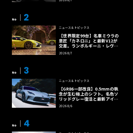
2
No
ニュース＆トピックス
【世界限定99台】名車ミウラの
意匠「カネロニ」と最新V12が
交差。ランボルギーニ・レヴエ
ルトに60周年記念車が登場
2026 8/7
3
No
ニュース＆トピックス
【GR86一部改良】0.5mmの執
念が生む極上のシフト。名色ソ
リッドグレー復活と最新アイサ
イトでFRの極みへ
2026 8/6
4
No