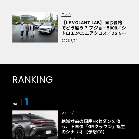
コラム
【LE VOLANT LAB】同じ骨格
でどう違う？ プジョー5008／シ
トロエンC5エアクロス／DS Nº4
読者一気乗りレポート
2026 6/24
RANKING
1
No
スクープ
絶滅寸前の国産FRセダンを救
う、トヨタ「GRクラウン」誕生
のシナリオ【予想CG】
2026 8/7