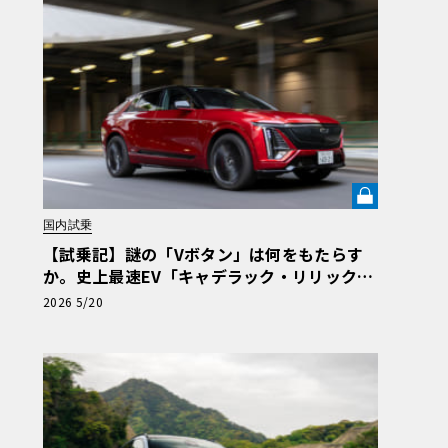
国内試乗
【試乗記】謎の「Vボタン」は何をもたらす
か。史上最速EV「キャデラック・リリック
V」の珠玉の完成度を解き明かす《LE VOLAN
2026 5/20
T LAB》