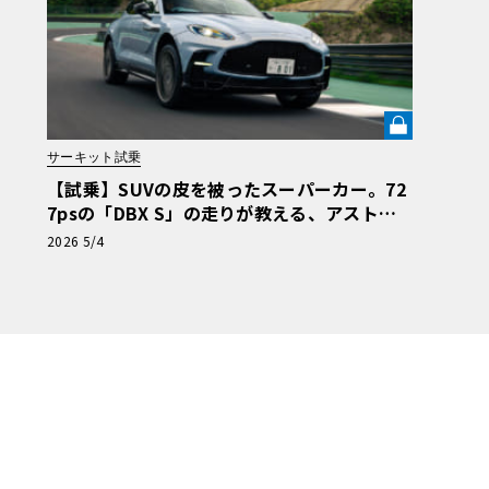
サーキット試乗
【試乗】SUVの皮を被ったスーパーカー。72
7psの「DBX S」の走りが教える、アストン
流“真のGT”の正体《LE VOLANT LAB》
2026 5/4