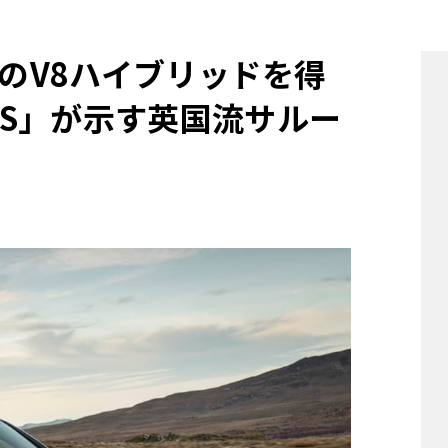
他
sのV8ハイブリッドを得
S」が示す英国流サルー
ス
トヨタ
日産
スバル
マツダ
ダイハツ
スズキ
他