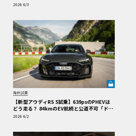
凄み
2026 6/3
海外試乗
【新型アウディRS 5試乗】639psのPHEVは
どう走る？ 84kmのEV航続と公道不可「ドリ
フトモード」の強烈なコントラスト《LE VOL
2026 6/2
ANT LAB》