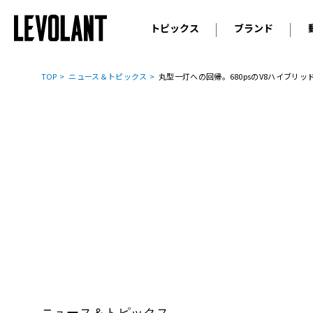
トピックス
ブランド
輸入車
アウデ
ニュース
TOP
ニュース＆トピックス
丸型一灯への回帰。680psのV8ハイブリ
スクープ
メルセ
試乗
アルピ
コラム
プジョ
アルフ
ランボ
ベント
ランド
MINI
ボルボ
ジープ
ニュース＆トピックス