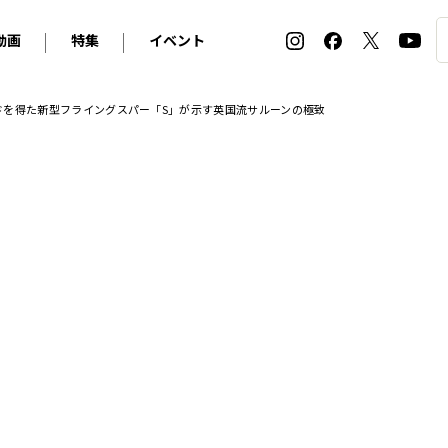
動画
特集
イベント
ィ
BMW
アルピナ
オリジナル動画
2026 サマータイヤ＆ホイール バイヤーズガイド
ル・ボラン カーズ・ミート2026横浜
ッドを得た新型フライングスパー「S」が示す英国流サルーンの極致
2025-2026 冬 スタッドレス＆ウインタータイヤ バイヤ
SNOW EXPERIENCE in TOGAKUSHI SKI FIE
デス・ベンツ
ポルシェ
フォルクスワーゲン
ホイールカタログ2025-2026冬
EV:LIFE FUTAKO TAMAGAWA 2026
ーヌ
シトロエン
DSオートモビル
ホイールカタログ
EV:LIFE KOBE 2025
ー
ルノー
アバルト
タイヤ特集
ル・ボラン カーズ・ミート2025横浜
ァ・ロメオ
フェラーリ
フィアット
ルギーニ
マセラティ
アストン・マーティン
レー
ケータハム
ジャガー
ローバー
ロータス
マクラーレン
モーガン
ロールス・ロイス
キャデラック
シボレー
テスラ
ヒョンデ