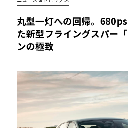
BYD
その
丸型一灯への回帰。680p
た新型フライングスパー「
国産車
レクサ
ホンダ
ンの極致
三菱
光岡
その