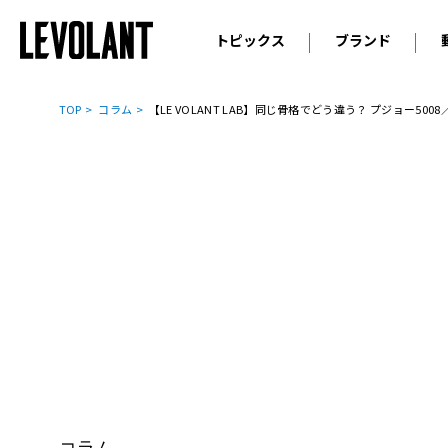
トピックス
ブランド
輸入車
アウデ
ニュース
TOP
コラム
【LE VOLANT LAB】同じ骨格でどう違う？ プジョー50
スクープ
メルセ
試乗
アルピ
コラム
プジョ
アルフ
ランボ
ベント
ランド
MINI
ボルボ
ジープ
コラム