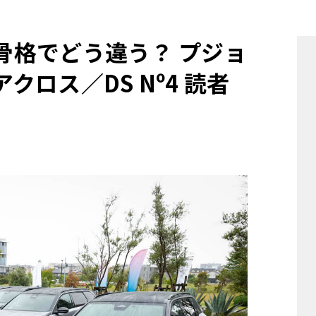
他
同じ骨格でどう違う？ プジョ
クロス／DS Nº4 読者
ス
トヨタ
日産
スバル
マツダ
ダイハツ
スズキ
他