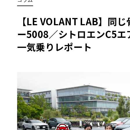
BYD
その
【LE VOLANT LAB】
ー5008／シトロエンC5エア
国産車
レクサ
ホンダ
一気乗りレポート
三菱
光岡
その