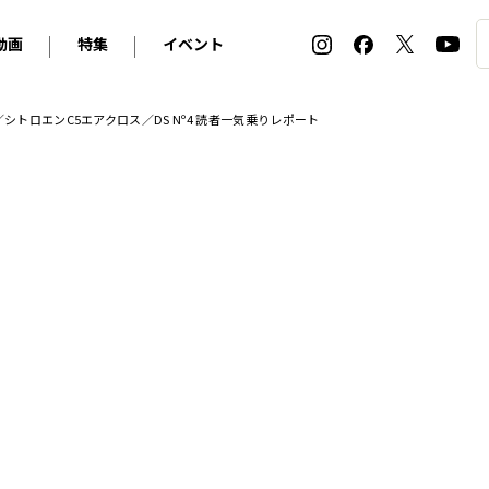
動画
特集
イベント
ィ
BMW
アルピナ
オリジナル動画
2026 サマータイヤ＆ホイール バイヤーズガイド
ル・ボラン カーズ・ミート2026横浜
08／シトロエンC5エアクロス／DS Nº4 読者一気乗りレポート
2025-2026 冬 スタッドレス＆ウインタータイヤ バイヤ
SNOW EXPERIENCE in TOGAKUSHI SKI FIE
デス・ベンツ
ポルシェ
フォルクスワーゲン
ホイールカタログ2025-2026冬
EV:LIFE FUTAKO TAMAGAWA 2026
ーヌ
シトロエン
DSオートモビル
ホイールカタログ
EV:LIFE KOBE 2025
ー
ルノー
アバルト
タイヤ特集
ル・ボラン カーズ・ミート2025横浜
ァ・ロメオ
フェラーリ
フィアット
ルギーニ
マセラティ
アストン・マーティン
レー
ケータハム
ジャガー
ローバー
ロータス
マクラーレン
モーガン
ロールス・ロイス
キャデラック
シボレー
テスラ
ヒョンデ