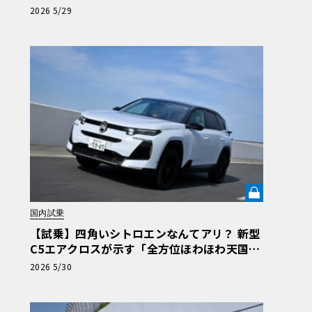
ンス車らしい合理的な走り」《LE VOLANT L
2026 5/29
AB》
国内試乗
【試乗】四角いシトロエンなんてアリ？ 新型
C5エアクロスが示す「全方位ほわほわ天国」
という極上空間《LE VOLANT LAB》
2026 5/30