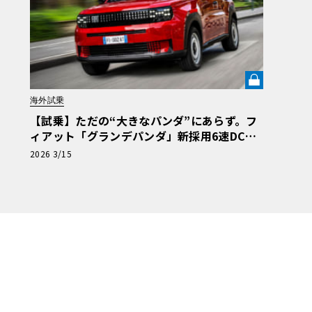
海外試乗
【試乗】ただの“大きなパンダ”にあらず。フ
ィアット「グランデパンダ」新採用6速DCT
と小気味よいハンドリングが証明する、本物
2026 3/15
の“相棒感”《LE VOLANT LAB》