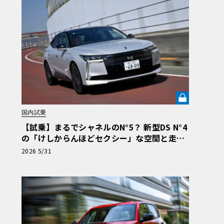
国内試乗
【試乗】まるでシャネルのN°5？ 新型DS N°4
の「けしからんほどセクシー」な空間と走り
の裏の顔《LE VOLANT LAB》
2026 5/31