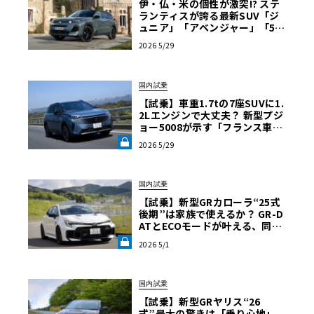
伊・仏・米の個性が激突!? ステ
ランティスが誇る最新SUV「ジ
ュニア」「アベンジャー」「50
08」などを横浜で一気見！
2026 5/29
【ル・ボラン カーズミート2026
横浜】
国内試乗
【試乗】車重1.7tの7座SUVに1.
2Lエンジンで大丈夫？ 新型プジ
ョー5008が示す「フランス車ら
しい合理的な走り」《LE VOLA
2026 5/29
NT LAB》
国内試乗
【試乗】新型GRカローラ“25式
後期”は家族で使えるか？ GR-D
ATとECOモードが叶える、同乗
者も頷く「仕立てのいい」心地
2026 5/1
よさ《LE VOLANT LAB》
国内試乗
【試乗】新型GRヤリス“26
式”最大の驚きは「乗り心地」。