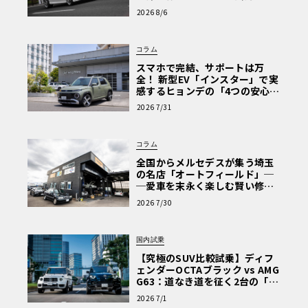
心と、Cクラスで味わうシルキー
2026 8/6
な走り〈PR〉
コラム
スマホで完結、サポートは万
全！ 新型EV「インスター」で実
感するヒョンデの「4つの安心」
【第1回・ヒョンデ6つの疑問：
2026 7/31
Why? Hyundai?】〈PR〉
コラム
全国からメルセデスが集う埼玉
の名店「オートフィールド」─
─愛車を末永く楽しむ賢い修理
術と、プロがフックス製オイル
2026 7/30
を選ぶ理由〈PR〉
国内試乗
【究極のSUV比較試乗】ディフ
ェンダーOCTAブラック vs AMG
G63：道なき道を征く2台の「対
極的アプローチ」
2026 7/1