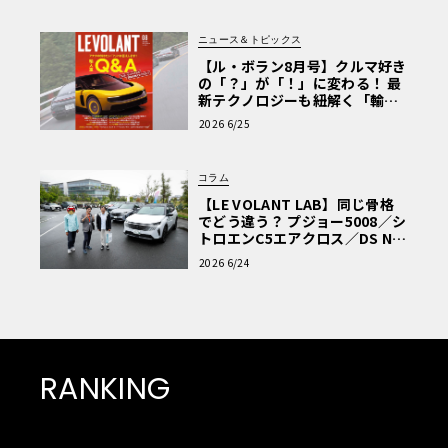
ニュース＆トピックス
【ル・ボラン8月号】クルマ好き
の「？」が「！」に変わる！ 最
新テクノロジーも紐解く「輸入
車Q&A」
2026 6/25
コラム
【LE VOLANT LAB】同じ骨格
でどう違う？ プジョー5008／シ
トロエンC5エアクロス／DS Nº4
読者一気乗りレポート
2026 6/24
RANKING