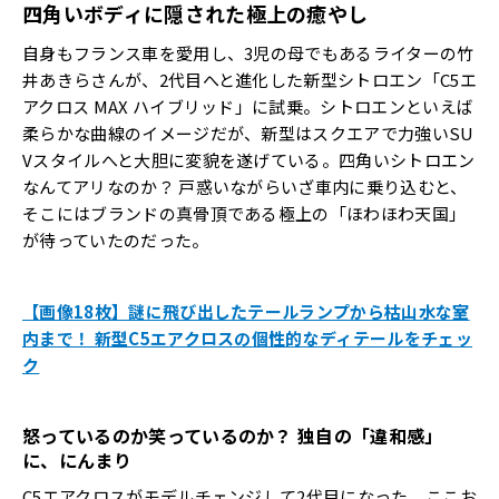
四角いボディに隠された極上の癒やし
自身もフランス車を愛用し、3児の母でもあるライターの竹
井あきらさんが、2代目へと進化した新型シトロエン「C5エ
アクロス MAX ハイブリッド」に試乗。シトロエンといえば
柔らかな曲線のイメージだが、新型はスクエアで力強いSU
Vスタイルへと大胆に変貌を遂げている。四角いシトロエン
なんてアリなのか？ 戸惑いながらいざ車内に乗り込むと、
そこにはブランドの真骨頂である極上の「ほわほわ天国」
が待っていたのだった。
【画像18枚】謎に飛び出したテールランプから枯山水な室
内まで！ 新型C5エアクロスの個性的なディテールをチェッ
ク
怒っているのか笑っているのか？
独自の「違和感」
に、にんまり
C5エアクロスがモデルチェンジして2代目になった。ここお