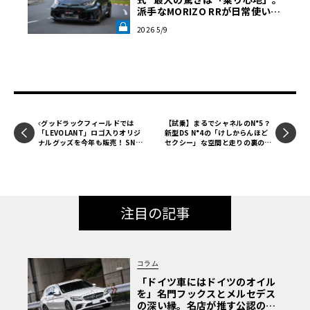
派手なMORIZO RRが日常使いに
最適な理由《LE VOLANT LA
2026 5/9
B》
グッドラックフィールドでは
【試乗】まるでシャネルのN°5？
「LEVOLANT」ロゴ入りオリジ
新型DS N°4の「けしからんほど
ナルグッズを今年も販売！ SNS
セクシー」な空間と走りの裏の顔
フォローでドリンクプレゼントも
《LE VOLANT LAB》
【ル・ボラン カーズミート2026
横浜】
注目の記事
コラム
「ドイツ車にはドイツのオイル
を」名門フックスとメルセデス
の深い縁。名店が推す公認の安