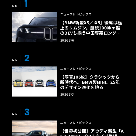
1
No
ニュース＆トピックス
【BMW新型X5／iX5】後席は極
上のリムジン。航続1000km超
のBEVも揃う中国専売ロング仕
様の全貌
2026 8/6
2
No
ニュース＆トピックス
【写真106枚】クラシックから
新時代へ。BMW製MINI、25年
のデザイン進化を辿る
2026 8/3
3
No
ニュース＆トピックス
【世界初公開】アウディ新型「A