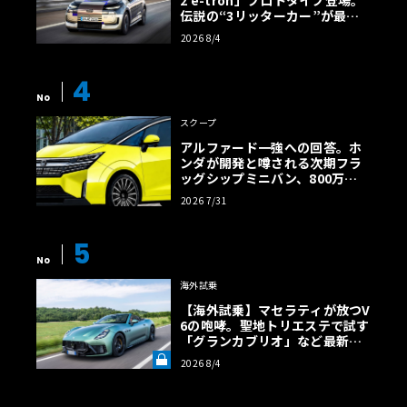
2 e-tron」プロトタイプ登場。
伝説の“3リッターカー”が最高
効率エントリーBEVとして復活
2026 8/4
【画像38枚】
4
No
スクープ
アルファード一強への回答。ホ
ンダが開発と噂される次期フラ
ッグシップミニバン、800万円
超の勝算【予想CG】
2026 7/31
5
No
海外試乗
【海外試乗】マセラティが放つV
6の咆哮。聖地トリエステで試す
「グランカブリオ」など最新ト
ロフェオ3台の官能評価《LE VO
2026 8/4
LANT LAB》