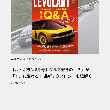
向かうカイエンの技術
的で洗練された印象の強いプレミアムSU
ば、その美しいデザインは荒野を生き抜く
境に対応するため、車両には先進的なテク
可能な砂漠の路面に適応していく。
ニュース＆トピックス
やオフロードモード、駆動力を最適に配分
を発揮する。さらに、路面を力強く掴み続
【ル・ボラン8月号】クルマ好きの「？」が
カイエンは真価を証明した。土埃の波のよ
「！」に変わる！ 最新テクノロジーも紐解く
ながらも、車両は力強く突き進んでいく。
「輸入車Q&A」
2026 6/25
る本当の達成感