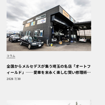
コラム
全国からメルセデスが集う埼玉の名店「オートフ
ィールド」──愛車を末永く楽しむ賢い修理術
と、プロがフックス製オイルを選ぶ理由〈PR〉
2026 7/30