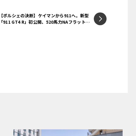
む広大な砂漠
求は終わり、耐久性の戦いが幕を開ける。
【ポルシェの決断】ケイマンから911へ。新型
「911 GT4 R」初公開、520馬力NAフラット6
と地平線、そして木も日陰もない、土埃と
を積むGT4の真価
快適さを置き去りにして始まるこのイベン
き進む真の冒険だ。