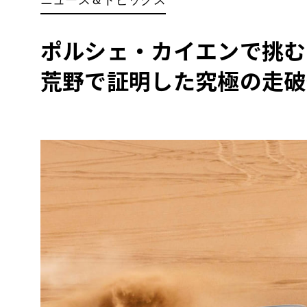
BYD
その
ポルシェ・カイエンで挑む
荒野で証明した究極の走破
国産車
レクサ
ホンダ
三菱
光岡
その