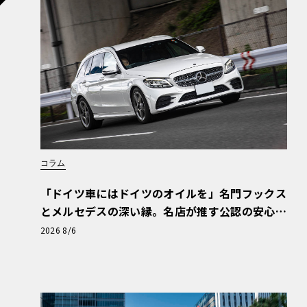
コラム
「ドイツ車にはドイツのオイルを」名門フックス
とメルセデスの深い縁。名店が推す公認の安心
今回のルートは、かつて交易や新たな始まりの
と、Cクラスで味わうシルキーな走り〈PR〉
2026 8/6
る。一行は中国の新疆ウイグル自治区にあるハ
と足を踏み入れていった。一国に匹敵する広さ
りも、予期せぬ困難や立ち往生に直面した際の