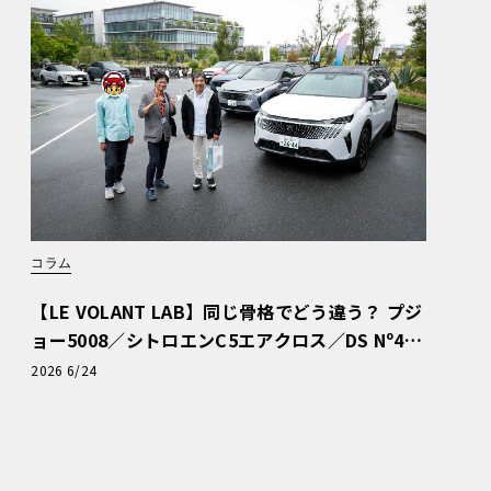
コラム
【LE VOLANT LAB】同じ骨格でどう違う？ プジ
ョー5008／シトロエンC5エアクロス／DS Nº4
読者一気乗りレポート
2026 6/24