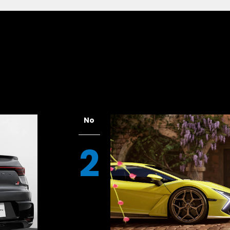
砂の性質は次第に細かく、まるで粉のよう
い地形においてカイエンを滑らかに走らせ
キルが不可欠となる。一瞬の躊躇が命取り
プを失って砂の奥深くへと沈み込み、完全
No
2