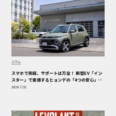
コラム
スマホで完結、サポートは万全！ 新型EV「イン
スター」で実感するヒョンデの「4つの安心」
象徴であった歴史あるシルクロードを辿
【第1回・ヒョンデ6つの疑問：Why? Hyunda
2026 7/31
ミ市を出発し、広大なゴビ砂漠の中心部へ
i?】〈PR〉
を持つ砂漠においては、目的地への到達よ
対応力こそが重要となる。