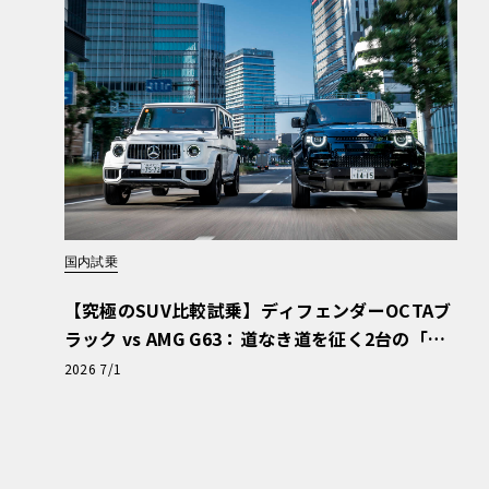
洗練から屈強な筋肉へ：過酷な地形に立ち
この過酷な旅の主役を務めたのは、普段は都会
V、カイエンである。しかし、舗装路が終われ
ための屈強な筋肉へと変貌を遂げる。過酷な環
ノロジーが惜しみなく投入されており、予測不
国内試乗
具体的には、アダプティブエアサスペンション
する電子制御ディファレンシャルロックが威力
【究極のSUV比較試乗】ディフェンダーOCTAブ
ける全輪駆動システムが組み合わさることで、
ラック vs AMG G63：道なき道を征く2台の「対
うにうねる砂丘や砂利のフィールドを相手にし
極的アプローチ」
2026 7/1
砂の罠と全員の連帯：立ち往生から生まれ