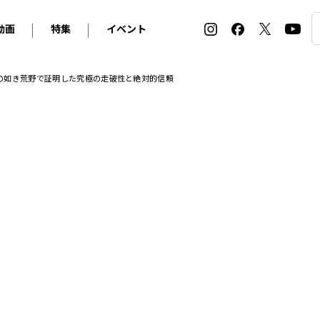
動画
特集
イベント
ィ
BMW
アルピナ
オリジナル動画
2026 サマータイヤ＆ホイール バイヤーズガイド
ル・ボラン カーズ・ミート2026横浜
の如き荒野で証明した究極の走破性と絶対的信頼
2025-2026 冬 スタッドレス＆ウインタータイヤ バイヤ
SNOW EXPERIENCE in TOGAKUSHI SKI FIE
デス・ベンツ
ポルシェ
フォルクスワーゲン
ホイールカタログ2025-2026冬
EV:LIFE FUTAKO TAMAGAWA 2026
ーヌ
シトロエン
DSオートモビル
ホイールカタログ
EV:LIFE KOBE 2025
ー
ルノー
アバルト
タイヤ特集
ル・ボラン カーズ・ミート2025横浜
ァ・ロメオ
フェラーリ
フィアット
ルギーニ
マセラティ
アストン・マーティン
レー
ケータハム
ジャガー
ローバー
ロータス
マクラーレン
モーガン
ロールス・ロイス
キャデラック
シボレー
テスラ
ヒョンデ