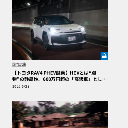
国内試乗
【トヨタRAV4 PHEV試乗】HEVとは“別
物”の静粛性。600万円超の「高級車」として
の実力を問う《LE VOLANT LAB》
2026 6/23