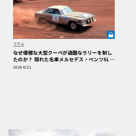
コラム
なぜ優雅な大型クーペが過酷なラリーを制し
たのか？ 隠れた名車メルセデス・ベンツSLC
（C107）の真実【メルセデス名車列伝】《L
2026 6/21
E VOLANT LAB》