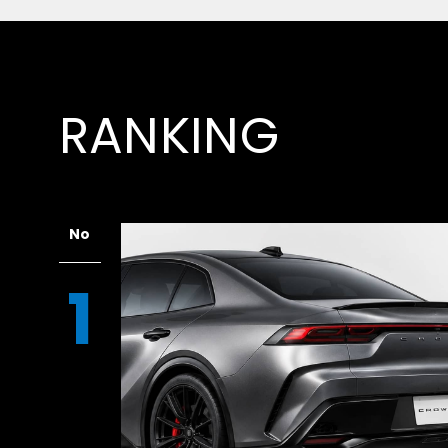
大自然は決して甘くはなく、荒野を進むうちに
な状態へと変化していく。このような容赦のな
るには、経験によって磨かれる直感的な運転ス
となり、判断が遅れればタイヤは即座にグリッ
RANKING
に立ち往生してしまう。
No
1