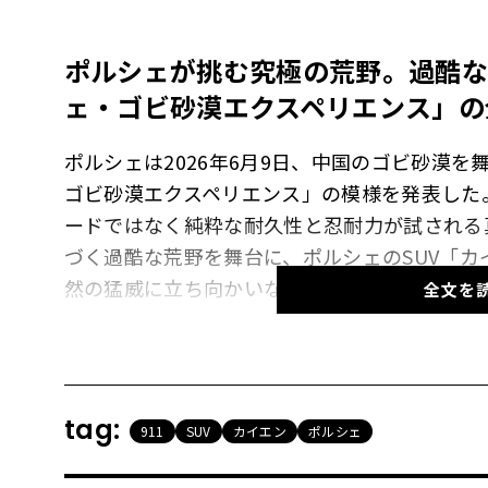
ポルシェが挑む究極の荒野。過酷な
ェ・ゴビ砂漠エクスペリエンス」の
ポルシェは2026年6月9日、中国のゴビ砂漠
ゴビ砂漠エクスペリエンス」の模様を発表した
ードではなく純粋な耐久性と忍耐力が試される
づく過酷な荒野を舞台に、ポルシェのSUV「
然の猛威に立ち向かいながら地の果てを目指し
全文を
【画像8枚】アスファルトなき極限への挑戦。
記録を写真で見る
tag:
911
SUV
カイエン
ポルシェ