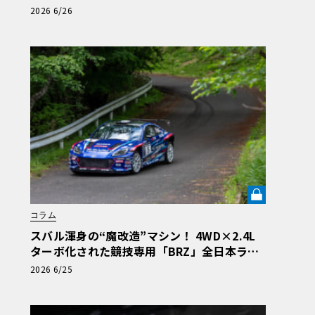
う東京ドライブ【渡辺慎太郎のツベコベイワ
2026 6/26
セテ 番外編】
コラム
スバル渾身の“魔改造”マシン！ 4WD×2.4L
ターボ化された競技専用「BRZ」全日本ラリ
ー初陣の走りと課題を徹底解剖《LE VOLANT
2026 6/25
LAB》