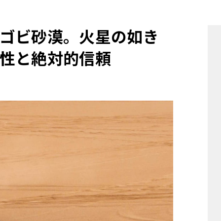
他
ゴビ砂漠。火星の如き
性と絶対的信頼
ス
トヨタ
日産
スバル
マツダ
ダイハツ
スズキ
他