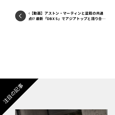
シルクロードの果てへ：快適さを捨てて挑
アスファルトが途切れた瞬間からスピードの追
【動画】アストン・マーティンと盆栽の共通
点!? 最新「DBX S」でアジアトップと語り合う
目の前に広がるのは、見渡す限りの砂利の平原
東京ドライブ【渡辺慎太郎のツベコベイワセテ
風と熱気に満ちた過酷な世界である。すべての
番外編】
トは、甘い観光旅行ではなく、虚無の空間を突
注目の記事