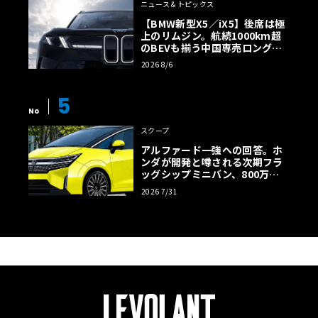
ニュース＆トピックス
【BMW新型X5／iX5】後席は極
上のリムジン。航続1000km超
のBEVも揃う中国専売ロング仕
様の全貌
2026 8/6
5
No
スクープ
アルファード一強への回答。ホ
ンダが開発と噂される次期フラ
ッグシップミニバン、800万円
超の勝算【予想CG】
2026 7/31