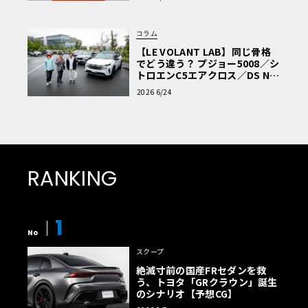
コラム
【LE VOLANT LAB】同じ骨格
でどう違う？ プジョー5008／シ
トロエンC5エアクロス／DS Nº4
読者一気乗りレポート
2026 6/24
RANKING
1
No
スクープ
絶滅寸前の国産FRセダンを救
う、トヨタ「GRクラウン」誕生
のシナリオ【予想CG】