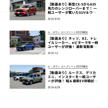
【動画あり】新型CX-5から635
馬力のレンジローバーまで！ 一
般ユーザーが驚いたSUV＆ワゴ
ン試乗レポート【ル・ボラン カ
2026 6/30
ーズミート2026横浜】
ル・ボラン カーズミート2026横浜
【動画あり】ネッソ、RZ、トレ
イルシーカー、eビターラを一般
ユーザーが評価！ 最新電動車体
験試乗レポート【ル・ボラン カ
2026 7/1
ーズミート2026横浜】
ル・ボラン カーズミート2026横浜
【動画あり】ルークス、デリカ
ミニ、インスターを一般ユーザ
ーが評価！ 軽＆最新EV体験試乗
レポート【ル・ボラン カーズミ
2026 6/28
ート2026横浜】