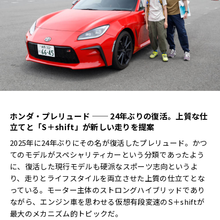
ホンダ・プレリュード
── 24
年ぶりの復活。上質な仕
立てと「
S
＋
shift
」が新しい走りを提案
2025年に24年ぶりにその名が復活したプレリュード。かつ
てのモデルがスペシャリティカーという分類であったよう
に、復活した現行モデルも硬派なスポーツ志向というよ
り、走りとライフスタイルを両立させた上質の仕立てとな
っている。モーター主体のストロングハイブリッドであり
ながら、エンジン車を思わせる仮想有段変速のS＋shiftが
最大のメカニズム的トピックだ。