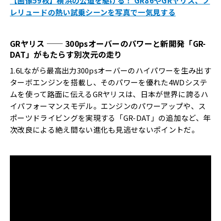
【画像59枚】横浜の公道を駆ける！ GR86やGRヤリス、プ
レリュードの熱い試乗シーンを写真で一気見する
GR
ヤリス
── 300ps
オーバーのパワーと新開発「
GR-
DAT
」がもたらす別次元の走り
1.6Lながら最高出力300psオーバーのハイパワーを生み出す
ターボエンジンを搭載し、そのパワーを優れた4WDシステ
ムを使って路面に伝えるGRヤリスは、日本が世界に誇るハ
イパフォーマンスモデル。エンジンのパワーアップや、ス
ポーツドライビングを実現する「GR-DAT」の追加など、年
次改良による絶え間ない進化も見逃せないポイントだ。