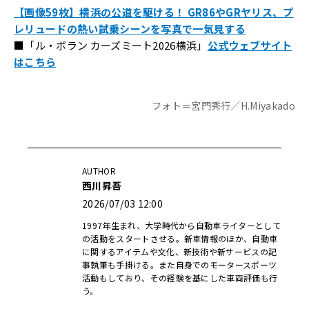
【画像59枚】横浜の公道を駆ける！ GR86やGRヤリス、プ
レリュードの熱い試乗シーンを写真で一気見する
■「ル・ボラン カーズミート2026横浜」
公式ウェブサイト
はこちら
フォト＝宮門秀行／H.Miyakado
AUTHOR
西川昇吾
2026/07/03 12:00
1997年生まれ、大学時代から自動車ライターとして
の活動をスタートさせる。新車情報のほか、自動車
に関するアイテムや文化、新技術や新サービスの記
事執筆も手掛ける。また自身でのモータースポーツ
活動もしており、その経験を基にした車両評価も行
う。