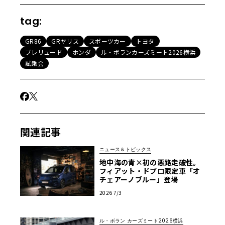
tag:
GR86
GRヤリス
スポーツカー
トヨタ
プレリュード
ホンダ
ル・ボランカーズミート2026横浜
試乗会
関連記事
ニュース＆トピックス
地中海の青×初の悪路走破性。
フィアット・ドブロ限定車「オ
チェアーノブルー」登場
2026 7/3
ル・ボラン カーズミート2026横浜