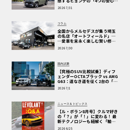
感するヒョンデの「4つの安心」
【第1回・ヒョンデ6つの疑問：
2026 7/31
Why? Hyundai?】〈PR〉
コラム
全国からメルセデスが集う埼玉
の名店「オートフィールド」─
─愛車を末永く楽しむ賢い修理
術と、プロがフックス製オイル
2026 7/30
を選ぶ理由〈PR〉
国内試乗
【究極のSUV比較試乗】ディフ
ェンダーOCTAブラック vs AMG
G63：道なき道を征く2台の「対
極的アプローチ」
2026 7/1
ニュース＆トピックス
【ル・ボラン8月号】クルマ好き
の「？」が「！」に変わる！ 最
新テクノロジーも紐解く「輸入
車Q&A」
2026 6/25