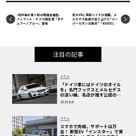
地中海の青×初の悪路走破性。
巨大V8と革新ハイドロ搭載。メ
フィアット・ドブロ限定車「オチ
ルセデス自身が造り上げた“スー
ェアーノブルー」登場
パーセダンの原点”「450SEL 6.
9」の真価【メルセデス名車列
伝】《LE VOLANT LAB》
注目の記事
コラム
「ドイツ車にはドイツのオイル
を」名門フックスとメルセデス
の深い縁。名店が推す公認の安
心と、Cクラスで味わうシルキー
2026 8/6
な走り〈PR〉
コラム
スマホで完結、サポートは万
全！ 新型EV「インスター」で実