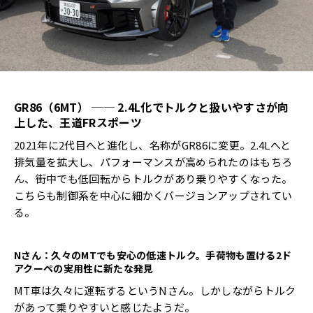
GR86
（
6MT
）
── 2.4L
化でトルクと扱いやすさが向
上した、王道
FR
スポーツ
2021年に2代目へと進化し、名称がGR86に変更。2.4Lへと
排気量を拡大し、パフォーマンスが高められたのはもちろ
ん、街中でも低回転からトルクがあり乗りやすくなった。
こちらも制御系を中心に細かくバージョンアップされてい
る。
N
さん：久々の
MT
でも安心の低速トルク。手荷物も置ける
2
ド
アクーペの実用性に新たな発見
MT車は久々に運転するというNさん。しかしながらトルク
があって乗りやすいと感じたようだ。