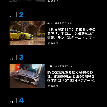
2026 8/7
2
No
ニュース＆トピックス
【世界限定99台】名車ミウラの
意匠「カネロニ」と最新V12が
交差。ランボルギーニ・レヴエ
ルトに60周年記念車が登場
2026 8/7
3
No
ニュース＆トピックス
EVの常識を撃ち抜くAMGの野
性。航続800kmと直6の咆哮を
宿す新型「GT 53 4ドアクーペ」
2026 8/8
4
No