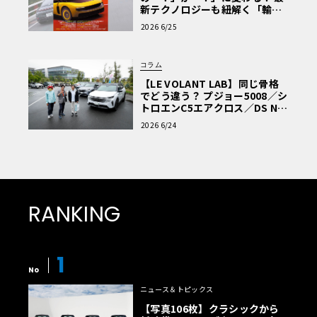
新テクノロジーも紐解く「輸入
車Q&A」
2026 6/25
コラム
【LE VOLANT LAB】同じ骨格
でどう違う？ プジョー5008／シ
トロエンC5エアクロス／DS Nº4
読者一気乗りレポート
2026 6/24
RANKING
1
No
ニュース＆トピックス
【写真106枚】クラシックから