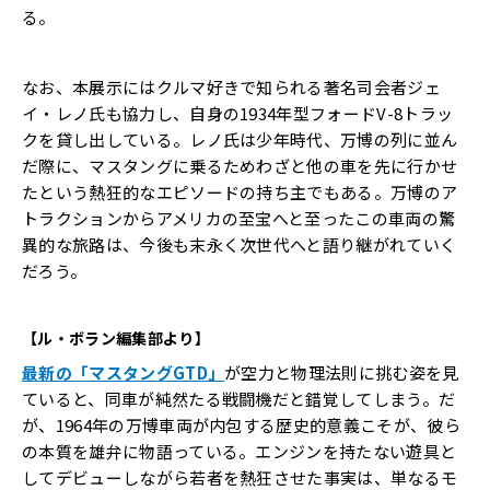
る。
なお、本展示にはクルマ好きで知られる著名司会者ジェ
イ・レノ氏も協力し、自身の1934年型フォードV-8トラッ
クを貸し出している。レノ氏は少年時代、万博の列に並ん
だ際に、マスタングに乗るためわざと他の車を先に行かせ
たという熱狂的なエピソードの持ち主でもある。万博のア
トラクションからアメリカの至宝へと至ったこの車両の驚
異的な旅路は、今後も末永く次世代へと語り継がれていく
だろう。
【ル・ボラン編集部より】
最新の「マスタングGTD」
が空力と物理法則に挑む姿を見
ていると、同車が純然たる戦闘機だと錯覚してしまう。だ
が、1964年の万博車両が内包する歴史的意義こそが、彼ら
の本質を雄弁に物語っている。エンジンを持たない遊具と
してデビューしながら若者を熱狂させた事実は、単なるモ