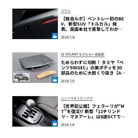
コラム
【独自ルポ】ベントレー初のBE
V、新型SUV「トルカル」発
表。英国本社で直撃してわかっ
た“ティザー画像にはない”賛否
2026 7/6
両論必至のデザインとは《LE V
OLANT LAB》
LE VOLANT モデルカー俱楽部
ためらわずに切断！ タミヤ「ベ
ンツ500SEC」の美ボディを3D
部品のために大胆くり抜き【AM
G 560SEC 6.0をタミヤ製プラモ
2026 7/5
＋3Dプリント部品で制作】第2
回《LE VOLANT LAB》
ニュース＆トピックス
【世界初公開】フェラーリが“M
T”を復活!? 新型「12チリンド
リ・マヌアーレ」は8速DCTで
珠玉のシフトフィールを再現《L
2026 7/4
E VOLANT LAB》