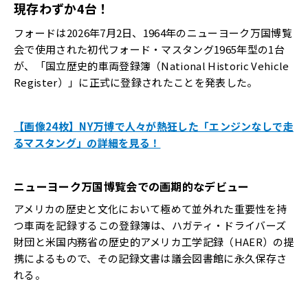
現存わずか4台！
フォードは2026年7月2日、1964年のニューヨーク万国博覧
会で使用された初代フォード・マスタング1965年型の1台
が、「国立歴史的車両登録簿（National Historic Vehicle
Register）」に正式に登録されたことを発表した。
【画像24枚】NY万博で人々が熱狂した「エンジンなしで走
るマスタング」の詳細を見る！
ニューヨーク万国博覧会での画期的なデビュー
アメリカの歴史と文化において極めて並外れた重要性を持
つ車両を記録するこの登録簿は、ハガティ・ドライバーズ
財団と米国内務省の歴史的アメリカ工学記録（HAER）の提
携によるもので、その記録文書は議会図書館に永久保存さ
れる。