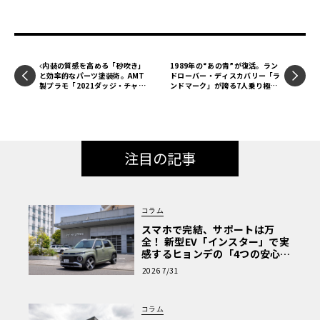
内装の質感を高める「砂吹き」
1989年の“あの青”が復活。ラン
と効率的なパーツ塗装術。AMT
ドローバー・ディスカバリー「ラ
製プラモ「2021ダッジ・チャー
ンドマーク」が誇る7人乗り極上
ジャーR/T」を作る・第3回【LE
空間
VOLANTモデルカー俱楽部】
注目の記事
コラム
スマホで完結、サポートは万
全！ 新型EV「インスター」で実
感するヒョンデの「4つの安心」
【第1回・ヒョンデ6つの疑問：
2026 7/31
Why? Hyundai?】〈PR〉
コラム