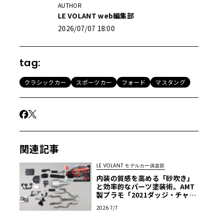
AUTHOR
LE VOLANT web編集部
2026/07/07 18:00
tag:
クラシックカー
スポーツカー
フォード
マスタング
関連記事
LE VOLANT モデルカー俱楽部
内装の質感を高める「砂吹き」
と効率的なパーツ塗装術。AMT
製プラモ「2021ダッジ・チャー
ジャーR/T」を作る・第3回【LE
2026 7/7
VOLANTモデルカー俱楽部】