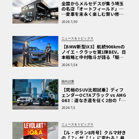
全国からメルセデスが集う埼玉
の名店「オートフィールド」─
─愛車を末永く楽しむ賢い修理
術と、プロがフックス製オイル
2026 7/30
を選ぶ理由〈PR〉
ニュース＆トピックス
【BMW新型iX3】航続906kmの
ノイエ・クラッセ第1弾BEV。日
本戦略と中村敬斗が語る「駆け
ぬける歓び」
2026 7/24
国内試乗
【究極のSUV比較試乗】ディフ
ェンダーOCTAブラック vs AMG
G63：道なき道を征く2台の「対
極的アプローチ」
2026 7/1
ニュース＆トピックス
【ル・ボラン8月号】クルマ好き
の「？」が「！」に変わる！ 最