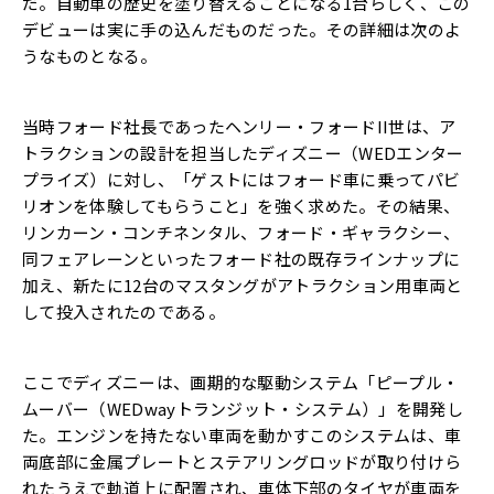
だ。自動車の歴史を塗り替えることになる1台らしく、この
デビューは実に手の込んだものだった。その詳細は次のよ
うなものとなる。
当時フォード社長であったヘンリー・フォードII世は、ア
トラクションの設計を担当したディズニー（WEDエンター
プライズ）に対し、「ゲストにはフォード車に乗ってパビ
リオンを体験してもらうこと」を強く求めた。その結果、
リンカーン・コンチネンタル、フォード・ギャラクシー、
同フェアレーンといったフォード社の既存ラインナップに
加え、新たに12台のマスタングがアトラクション用車両と
して投入されたのである。
ここでディズニーは、画期的な駆動システム「ピープル・
ムーバー（WEDwayトランジット・システム）」を開発し
た。エンジンを持たない車両を動かすこのシステムは、車
両底部に金属プレートとステアリングロッドが取り付けら
れたうえで軌道上に配置され、車体下部のタイヤが車両を