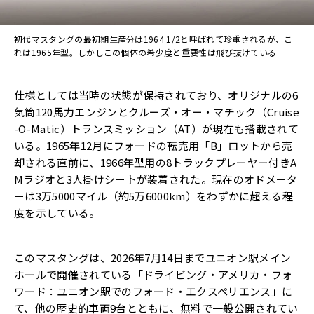
初代マスタングの最初期生産分は1964 1/2と呼ばれて珍重されるが、こ
れは1965年型。しかしこの個体の希少度と重要性は飛び抜けている
仕様としては当時の状態が保持されており、オリジナルの6
気筒120馬力エンジンとクルーズ・オー・マチック（Cruise
-O-Matic）トランスミッション（AT）が現在も搭載されて
いる。1965年12月にフォードの転売用「B」ロットから売
却される直前に、1966年型用の8トラックプレーヤー付きA
Mラジオと3人掛けシートが装着された。現在のオドメータ
ーは3万5000マイル（約5万6000km）をわずかに超える程
度を示している。
このマスタングは、2026年7月14日までユニオン駅メイン
ホールで開催されている「ドライビング・アメリカ・フォ
ワード：ユニオン駅でのフォード・エクスペリエンス」に
て、他の歴史的車両9台とともに、無料で一般公開されてい