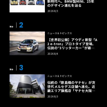
新時代へ。BMW製MINI、25年
のデザイン進化を辿る
2026 8/3
2
No
ニュース＆トピックス
【世界初公開】アウディ新型「A
2 e-tron」プロトタイプ登場。
伝説の“3リッターカー”が最高
効率エントリーBEVとして復活
2026 8/4
【画像38枚】
3
No
ニュース＆トピックス
伝統の「歌島橋のヤナセ」が次
世代メルセデス店舗へ進化。近
畿エリア旗艦店「ヤナセ大阪支
店」がリニューアル
2026 8/3