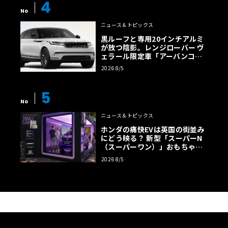
4
No
ニュース＆トピックス
黒ルーフと専用20インチアルミ
が放つ陰影。レンジローバー ヴ
ェラール限定車「アーバンコン
トラスト・エディション」登場
2026 8/5
5
No
ニュース＆トピックス
ホンダの痛快EVは英国の街並み
にどう映る？ 新型「スーパーN
（スーパーワン）」おもちゃ箱
ツアーの全貌
2026 8/5