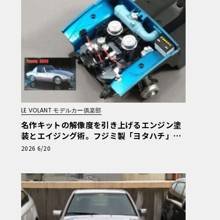
LE VOLANT モデルカー俱楽部
名作キットの解像度を引き上げるエンジン塗
装とエイジング術。フジミ製「ヨタハチ」プ
ラモをイマドキ流の作り方で仕上げてみよ
2026 6/20
う！ 第6回【LE VOLANT モデルカー俱楽
部】