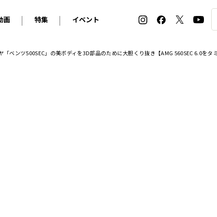
動画
特集
イベント
ィ
BMW
アルピナ
オリジナル動画
2026 サマータイヤ＆ホイール バイヤーズガイド
ル・ボラン カーズ・ミート2026横浜
「ベンツ500SEC」の美ボディを3D部品のために大胆くり抜き【AMG 560SEC 6.0をタミ
2025-2026 冬 スタッドレス＆ウインタータイヤ バイヤ
SNOW EXPERIENCE in TOGAKUSHI SKI FIE
デス・ベンツ
ポルシェ
フォルクスワーゲン
ホイールカタログ2025-2026冬
EV:LIFE FUTAKO TAMAGAWA 2026
ーヌ
シトロエン
DSオートモビル
ホイールカタログ
EV:LIFE KOBE 2025
ー
ルノー
アバルト
タイヤ特集
ル・ボラン カーズ・ミート2025横浜
ァ・ロメオ
フェラーリ
フィアット
ルギーニ
マセラティ
アストン・マーティン
レー
ケータハム
ジャガー
ローバー
ロータス
マクラーレン
モーガン
ロールス・ロイス
キャデラック
シボレー
テスラ
ヒョンデ