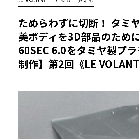
BYD
その
ためらわずに切断！ タミヤ
美ボディを3D部品のために
国産車
レクサ
ホンダ
60SEC 6.0をタミヤ製
三菱
制作】第2回《LE VOLANT
光岡
その