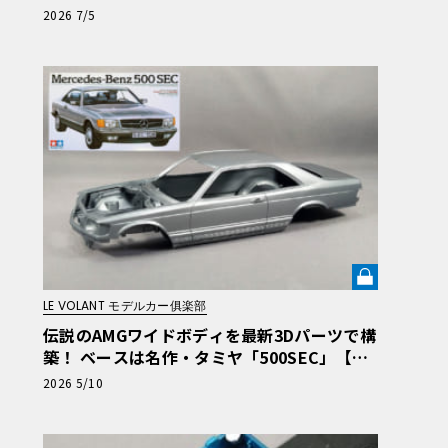
だ理由【愛車群像】
2026 7/5
LE VOLANT モデルカー俱楽部
伝説のAMGワイドボディを最新3Dパーツで構
築！ ベースは名作・タミヤ「500SEC」【AM
G 560SEC 6.0をタミヤ製プラモ＋3Dプリン
2026 5/10
ト部品で制作】第1回《LE VOLANT LAB》