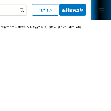
ログイン
無料会員登録
ヤ製プラモ＋3Dプリント部品で制作】第2回《LE VOLANT LAB》
ーズガイド
LD