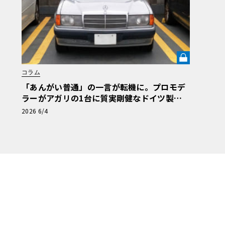
コラム
「あんがい普通」の一言が転機に。プロモデ
ラーがアガリの1台に質実剛健なドイツ製セ
ダンを選ぶまで・愛車遍歴を振り返る【メル
2026 6/4
セデス190E日記】第7回《LE VOLANT LAB》