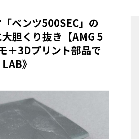
他
「ベンツ500SEC」の
大胆くり抜き【AMG 5
ス
トヨタ
日産
スバル
マツダ
プラモ＋3Dプリント部品で
ダイハツ
スズキ
 LAB》
他