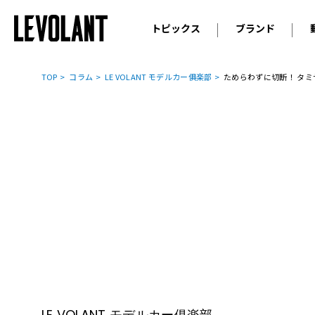
トピックス
ブランド
輸入車
アウデ
ニュース
TOP
コラム
LE VOLANT モデルカー俱楽部
ためらわずに切断！ タミヤ
スクープ
メルセ
試乗
アルピ
コラム
プジョ
アルフ
ランボ
ベント
ランド
MINI
ボルボ
ジープ
LE VOLANT モデルカー俱楽部