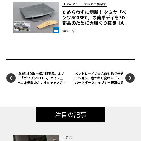
LE VOLANT モデルカー俱楽部
ためらわずに切断！ タミヤ「ベ
ンツ500SEC」の美ボディを3D
部品のために大胆くり抜き【AM
G 560SEC 6.0をタミヤ製プラモ
2026 7/5
＋3Dプリント部品で制作】第2
回《LE VOLANT LAB》
航続1400km超の現実解。ルノ
ベントレー初の左右非対称グラデ
ー「ガソリン×LPG」バイフュ
ーション。色が移り変わる「スー
ーエル搭載のクリオ＆キャプチャ
パースポーツ」マリナー特別仕様
ーが示す真価
注目の記事
コラム