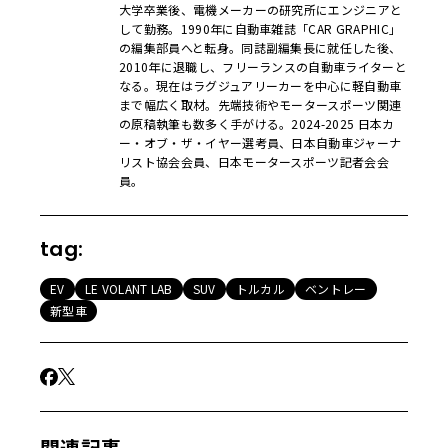
大学卒業後、電機メーカーの研究所にエンジニアと
して勤務。1990年に自動車雑誌「CAR GRAPHIC」
の編集部員へと転身。同誌副編集長に就任した後、
2010年に退職し、フリーランスの自動車ライターと
なる。現在はラグジュアリーカーを中心に軽自動車
まで幅広く取材。先端技術やモータースポーツ関連
の原稿執筆も数多く手がける。2024-2025 日本カ
ー・オブ・ザ・イヤー選考員、日本自動車ジャーナ
リスト協会会員、日本モータースポーツ記者会会
員。
tag:
EV
LE VOLANT LAB
SUV
トルカル
ベントレー
新型車
関連記事