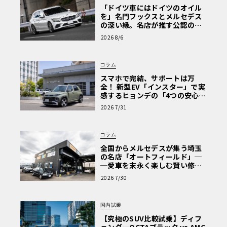
「ドイツ車にはドイツのオイル
を」名門フックスとメルセデス
の深い縁。名店が推す公認の安
心と、Cクラスで味わうシルキー
2026 8/6
な走り〈PR〉
コラム
スマホで完結、サポートは万
全！ 新型EV「インスター」で実
感するヒョンデの「4つの安心」
【第1回・ヒョンデ6つの疑問：
2026 7/31
Why? Hyundai?】〈PR〉
コラム
全国からメルセデスが集う埼玉
の名店「オートフィールド」─
─愛車を末永く楽しむ賢い修理
術と、プロがフックス製オイル
2026 7/30
を選ぶ理由〈PR〉
国内試乗
【究極のSUV比較試乗】ディフ
ェンダーOCTAブラック vs AMG