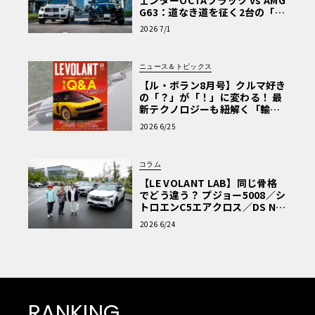
G63：道なき道を征く2台の「対
極的アプローチ」
2026 7/1
ニュース＆トピックス
【ル・ボラン8月号】クルマ好き
の「？」が「！」に変わる！ 最
新テクノロジーも紐解く「輸入
車Q&A」
2026 6/25
コラム
【LE VOLANT LAB】同じ骨格
でどう違う？ プジョー5008／シ
トロエンC5エアクロス／DS Nº4
読者一気乗りレポート
2026 6/24
RANKING