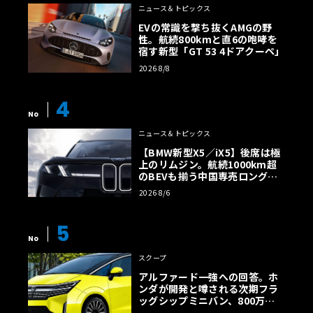
ニュース＆トピックス
EVの常識を撃ち抜くAMGの野
性。航続800kmと直6の咆哮を
宿す新型「GT 53 4ドアクーペ」
2026 8/8
4
No
ニュース＆トピックス
【BMW新型X5／iX5】後席は極
上のリムジン。航続1000km超
のBEVも揃う中国専売ロング仕
様の全貌
2026 8/6
5
No
スクープ
アルファード一強への回答。ホ
ンダが開発と噂される次期フラ
ッグシップミニバン、800万円
超の勝算【予想CG】