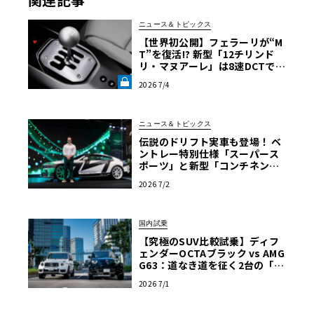
ニュース＆トピックス
【世界初公開】フェラーリが“M
T”を復活!? 新型「12チリンド
リ・マヌアーレ」は8速DCTで
珠玉のシフトフィールを再現《L
2026 7/4
E VOLANT LAB》
ニュース＆トピックス
伝説のドリフト実車も登場！ ベ
ントレー特別仕様「スーパース
ポーツ」と新型「コンチネンタ
ルGT S」が東京タワーで日本初
2026 7/2
公開
国内試乗
【究極のSUV比較試乗】ディフ
ェンダーOCTAブラック vs AMG
G63：道なき道を征く2台の「対
極的アプローチ」
2026 7/1