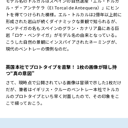
モデル名のトルカルはスペインの自然遺産「エル・トルカ
ル・デ・アンテケラ（El Torcal de Antequera）」にヒン
トを得てつけられた模様。エル・トルカルは2億年以上前に
形成された岩山が続くダイナミックな景観で知られるが、
ベンテイガの名もスペインのグラン・カナリア島にある巨
岩「ロケ・ベンテイガ」がモデル名の由来となっている。
こうした自然の景観にインスパイアされたネーミングが、
現代のベントレーの慣例なのだ。
英国本社でプロトタイプを直撃！
1
枚の画像が隠し持
つ
“
真の意図
”
さて、現時点で公開されている画像は冒頭で示した1枚だけ
だが、筆者はイギリス・クルーのベントレー本社でトルカ
ルのプロトタイプといち早く対面したので、その印象をこ
こで綴っておこう。