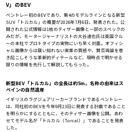
V
」の
BEV
ベントレー初のBEVであり、第4のモデルラインとなる新型
SUV「トルカル」の概要が2026年7月6日、発表された。公
開された公式情報は1枚のティザー画像と一部のスペックの
みだが、モータージャーナリストの大谷達也氏は英国クル
ーの本社でプロトタイプの実物にいち早く対面。オフィシ
ャル画像からは窺い知れない実車の質感や、賛否両論を巻
き起こしそうな革新的ディテールなど、現時点で明かせる
限りの情報を先行して解説してもらった。
新型
BEV
「トルカル」の全長は約
5m
。名称の由来はス
ペインの自然遺産
イギリスのラグジュアリーカーブランドであるベントレー
は、同社初のBEVを今年9月23日に発表する計画であること
を明らかにするとともに、そのティザー画像を公開。あわ
せてモデル名が「トルカル（Torcal）」であることを発表
した。