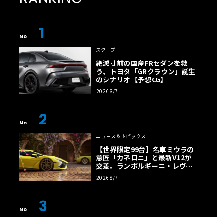
1
No
スクープ
絶滅寸前の国産FRセダンを救
う、トヨタ「GRクラウン」誕生
のシナリオ【予想CG】
2026 8/7
2
No
ニュース＆トピックス
【世界限定99台】名車ミウラの
意匠「カネロニ」と最新V12が
交差。ランボルギーニ・レヴエ
ルトに60周年記念車が登場
2026 8/7
3
No