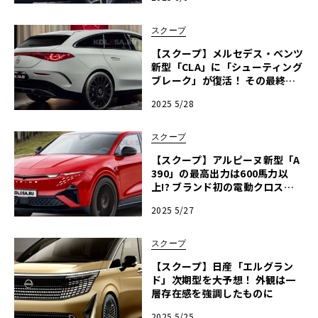
スクープ
【スクープ】メルセデス・ベンツ
新型「CLA」に「シューティング
ブレーク」が復活！ その最終デ
ザインを先行公開
2025 5/28
スクープ
【スクープ】アルピーヌ新型「A
390」の最高出力は600馬力以
上!? ブランド初の電動クロスオ
ーバーSUVを先行プレビュー！
2025 5/27
スクープ
【スクープ】日産「エルグラン
ド」次期型を大予想！ 外観は一
層存在感を強調したものに
2025 5/25