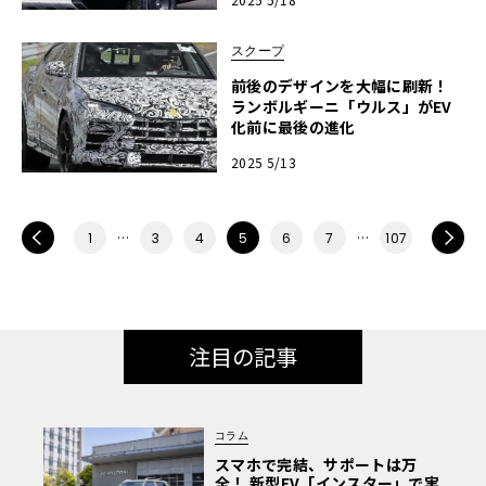
スクープ
前後のデザインを大幅に刷新！
ランボルギーニ「ウルス」がEV
化前に最後の進化
2025 5/13
PREV
…
…
NEXT
1
3
4
5
6
7
107
注目の記事
コラム
スマホで完結、サポートは万
全！ 新型EV「インスター」で実