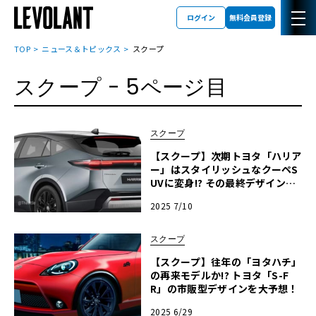
ログイン
無料会員登録
TOP
ニュース＆トピックス
スクープ
スクープ
- 5ページ目
スクープ
【スクープ】次期トヨタ「ハリア
ー」はスタイリッシュなクーペS
UVに変身!? その最終デザインを
大予想！
2025 7/10
スクープ
【スクープ】往年の「ヨタハチ」
の再来モデルか!? トヨタ「S-F
R」の市販型デザインを大予想！
2025 6/29