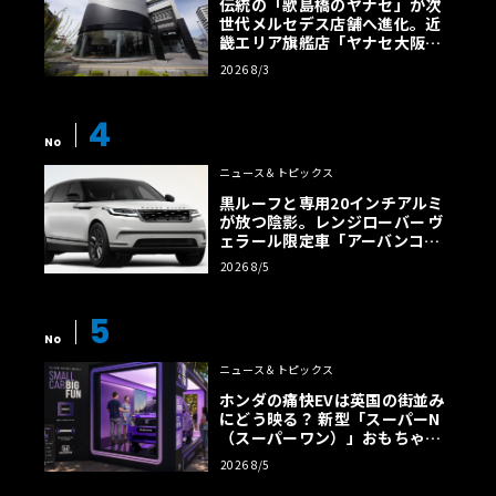
伝統の「歌島橋のヤナセ」が次
世代メルセデス店舗へ進化。近
畿エリア旗艦店「ヤナセ大阪支
店」がリニューアル
2026 8/3
4
No
ニュース＆トピックス
黒ルーフと専用20インチアルミ
が放つ陰影。レンジローバー ヴ
ェラール限定車「アーバンコン
トラスト・エディション」登場
2026 8/5
5
No
ニュース＆トピックス
ホンダの痛快EVは英国の街並み
にどう映る？ 新型「スーパーN
（スーパーワン）」おもちゃ箱
ツアーの全貌
2026 8/5