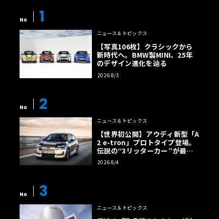
1
No
ニュース＆トピックス
【写真106枚】クラシックから
新時代へ。BMW製MINI、25年
のデザイン進化を辿る
2026 8/3
2
No
ニュース＆トピックス
【世界初公開】アウディ新型「A
2 e-tron」プロトタイプ登場。
伝説の“3リッターカー”が最高
効率エントリーBEVとして復活
2026 8/4
【画像38枚】
3
No
ニュース＆トピックス