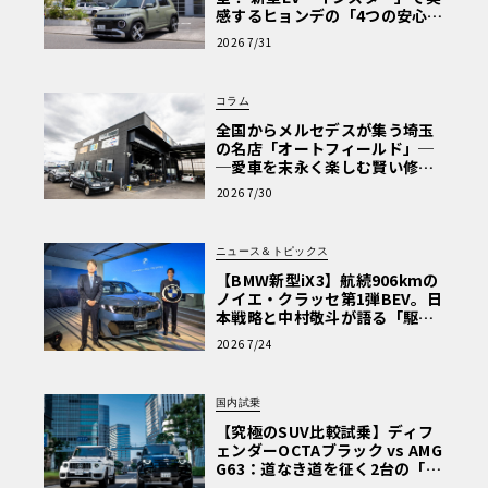
感するヒョンデの「4つの安心」
【第1回・ヒョンデ6つの疑問：
2026 7/31
Why? Hyundai?】〈PR〉
コラム
全国からメルセデスが集う埼玉
の名店「オートフィールド」─
─愛車を末永く楽しむ賢い修理
術と、プロがフックス製オイル
2026 7/30
を選ぶ理由〈PR〉
ニュース＆トピックス
【BMW新型iX3】航続906kmの
ノイエ・クラッセ第1弾BEV。日
本戦略と中村敬斗が語る「駆け
ぬける歓び」
2026 7/24
国内試乗
【究極のSUV比較試乗】ディフ
ェンダーOCTAブラック vs AMG
G63：道なき道を征く2台の「対
極的アプローチ」