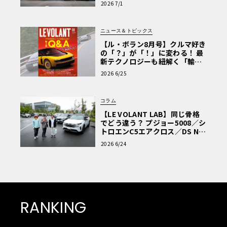
2026 7/1
ニュース＆トピックス
【ル・ボラン8月号】クルマ好き
の「？」が「！」に変わる！ 最
新テクノロジーも紐解く「輸入
車Q&A」
2026 6/25
コラム
【LE VOLANT LAB】同じ骨格
でどう違う？ プジョー5008／シ
トロエンC5エアクロス／DS Nº4
読者一気乗りレポート
2026 6/24
RANKING