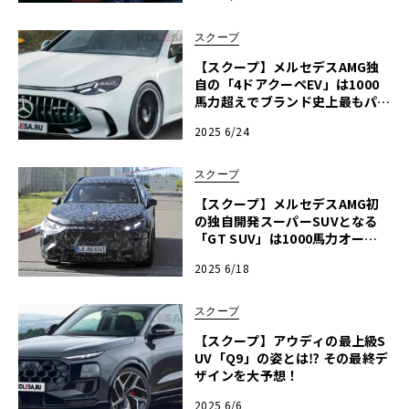
スクープ
【スクープ】メルセデスAMG独
自の「4ドアクーペEV」は1000
馬力超えでブランド史上最もパワ
フルなモデルに！
2025 6/24
スクープ
【スクープ】メルセデスAMG初
の独自開発スーパーSUVとなる
「GT SUV」は1000馬力オーバ
ーか!?
2025 6/18
スクープ
【スクープ】アウディの最上級S
UV「Q9」の姿とは⁉ その最終デ
ザインを大予想！
2025 6/6