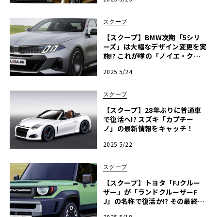
スクープ
【スクープ】BMW次期「5シリ
ーズ」は大幅なデザイン変更を実
施!? これが噂の「ノイエ・クラ
ッセ」だ！
2025 5/24
スクープ
【スクープ】28年ぶりに普通車
で復活へ!? スズキ「カプチー
ノ」の最新情報をキャッチ！
2025 5/22
スクープ
【スクープ】トヨタ「FJクルー
ザー」が「ランドクルーザーF
J」の名称で復活か!? その最終デ
ザインを入手！
2025 5/18