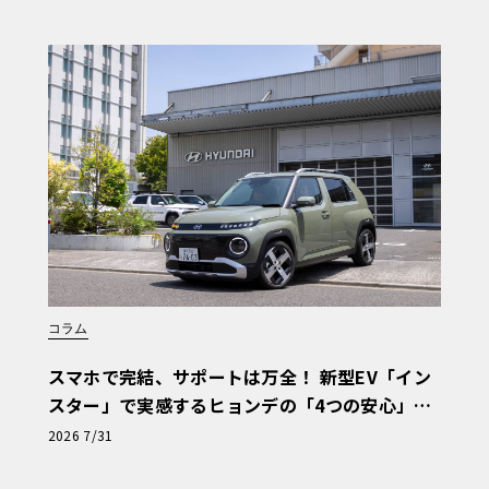
コラム
スマホで完結、サポートは万全！ 新型EV「イン
スター」で実感するヒョンデの「4つの安心」
【第1回・ヒョンデ6つの疑問：Why? Hyunda
2026 7/31
i?】〈PR〉