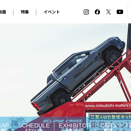
動画
特集
イベント
ィ
BMW
アルピナ
オリジナル動画
2026 サマータイヤ＆ホイール バイヤーズガイド
ル・ボラン カーズ・ミート2026横浜
2025-2026 冬 スタッドレス＆ウインタータイヤ バイヤ
SNOW EXPERIENCE in TOGAKUSHI SKI FIE
デス・ベンツ
ポルシェ
フォルクスワーゲン
ホイールカタログ2025-2026冬
EV:LIFE FUTAKO TAMAGAWA 2026
ーヌ
シトロエン
DSオートモビル
ホイールカタログ
EV:LIFE KOBE 2025
ー
ルノー
アバルト
タイヤ特集
ル・ボラン カーズ・ミート2025横浜
ァ・ロメオ
フェラーリ
フィアット
ルギーニ
マセラティ
アストン・マーティン
レー
ケータハム
ジャガー
ローバー
ロータス
マクラーレン
モーガン
ロールス・ロイス
キャデラック
シボレー
MAP
SCHEDULE
EXHIBITOR
CARS
T
テスラ
ヒョンデ
会場図
スケジュール
出展ブランド
展示車