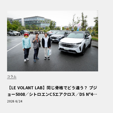
コラム
【LE VOLANT LAB】同じ骨格でどう違う？ プジ
ョー5008／シトロエンC5エアクロス／DS Nº4
読者一気乗りレポート
2026 6/24