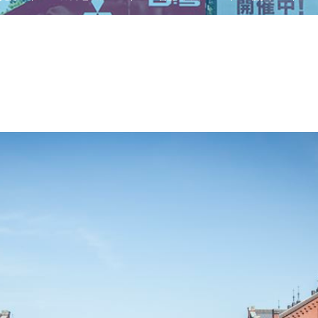
他
ス
トヨタ
日産
スバル
マツダ
ダイハツ
スズキ
他