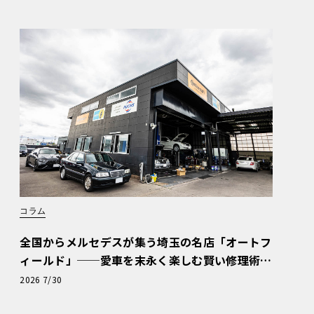
コラム
全国からメルセデスが集う埼玉の名店「オートフ
ィールド」──愛車を末永く楽しむ賢い修理術
と、プロがフックス製オイルを選ぶ理由〈PR〉
2026 7/30