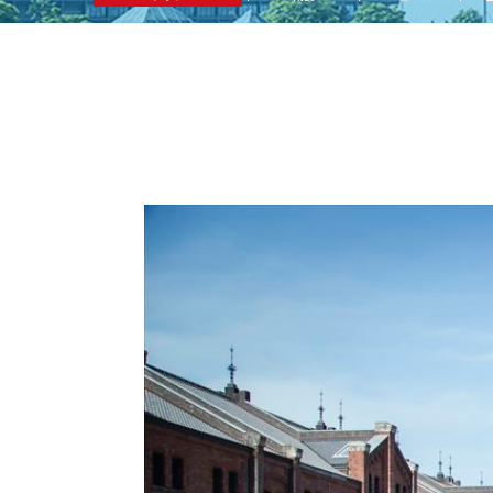
BYD
その
国産車
レクサ
ホンダ
三菱
光岡
その