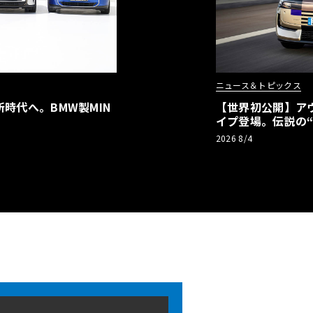
ニュース＆トピックス
時代へ。BMW製MIN
【世界初公開】アウデ
イプ登場。伝説の
リーBEVとして復
2026 8/4