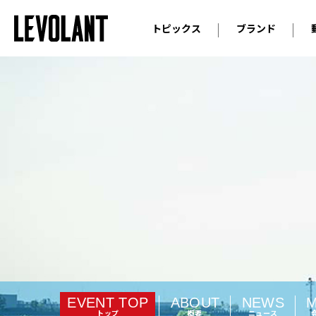
トピックス
ブランド
輸入車
アウデ
ニュース
スクープ
メルセ
試乗
アルピ
コラム
プジョ
アルフ
ランボ
ベント
ランド
MINI
ボルボ
EVENT TOP
ABOUT
NEWS
ジープ
トップ
概要
ニュース