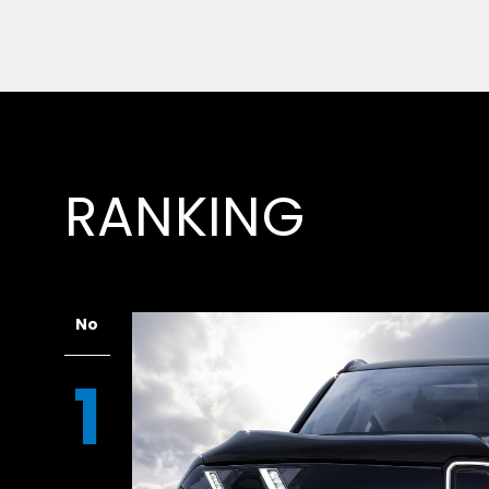
RANKING
No
1