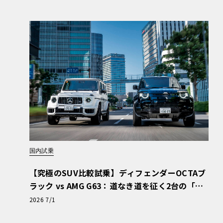
国内試乗
【究極のSUV比較試乗】ディフェンダーOCTAブ
ラック vs AMG G63：道なき道を征く2台の「対
極的アプローチ」
2026 7/1