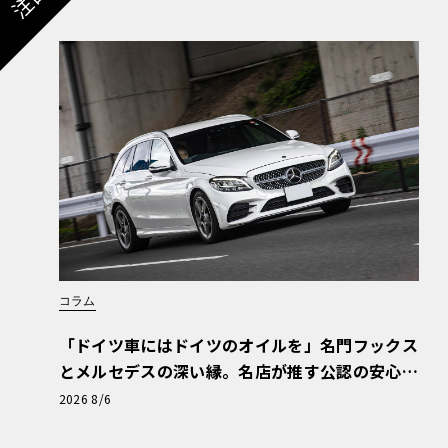
コラム
「ドイツ車にはドイツのオイルを」名門フックス
とメルセデスの深い縁。名店が推す公認の安心
と、Cクラスで味わうシルキーな走り〈PR〉
2026 8/6