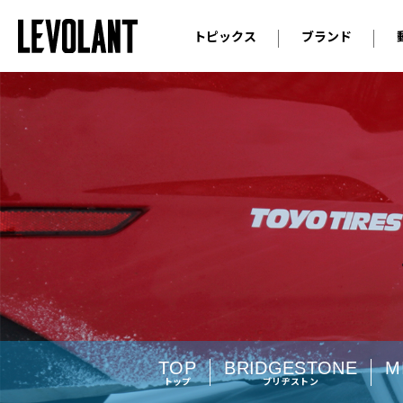
トピックス
ブランド
輸入車
アウデ
ニュース
スクープ
メルセ
試乗
アルピ
コラム
プジョ
アルフ
ランボ
ベント
ランド
MINI
ボルボ
TOP
BRIDGESTONE
M
トップ
ブリヂストン
ジープ