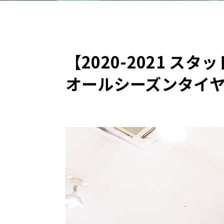
BYD
その
【2020-2021 
国産車
レクサ
ホンダ
オールシーズンタイ
三菱
光岡
その