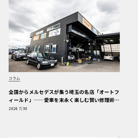
コラム
全国からメルセデスが集う埼玉の名店「オートフ
ィールド」──愛車を末永く楽しむ賢い修理術
と、プロがフックス製オイルを選ぶ理由〈PR〉
2026 7/30