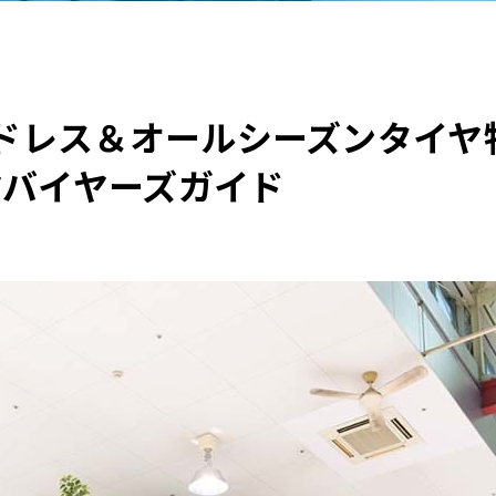
他
スタッドレス＆オールシーズンタ
ス
トヨタ
日産
スバル
マツダ
ヤバイヤーズガイド
ダイハツ
スズキ
他