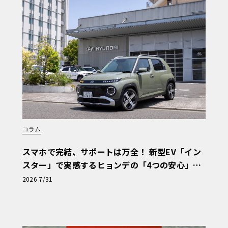
コラム
スマホで完結、サポートは万全！ 新型EV「イン
スター」で実感するヒョンデの「4つの安心」
【第1回・ヒョンデ6つの疑問：Why? Hyunda
2026 7/31
i?】〈PR〉