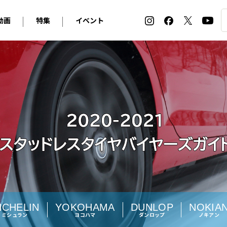
動画
特集
イベント
ィ
BMW
アルピナ
オリジナル動画
2026 サマータイヤ＆ホイール バイヤーズガイド
ル・ボラン カーズ・ミート2026横浜
2025-2026 冬 スタッドレス＆ウインタータイヤ バイヤ
SNOW EXPERIENCE in TOGAKUSHI SKI FIE
デス・ベンツ
ポルシェ
フォルクスワーゲン
ホイールカタログ2025-2026冬
EV:LIFE FUTAKO TAMAGAWA 2026
ーヌ
シトロエン
DSオートモビル
ホイールカタログ
EV:LIFE KOBE 2025
ー
ルノー
アバルト
タイヤ特集
ル・ボラン カーズ・ミート2025横浜
ァ・ロメオ
フェラーリ
フィアット
ルギーニ
マセラティ
アストン・マーティン
レー
ケータハム
ジャガー
ローバー
ロータス
マクラーレン
モーガン
ロールス・ロイス
キャデラック
シボレー
ICHELIN
YOKOHAMA
DUNLOP
NOKIA
ミシュラン
ヨコハマ
ダンロップ
ノキアン
テスラ
ヒョンデ