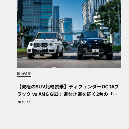
国内試乗
【究極のSUV比較試乗】ディフェンダーOCTAブ
ラック vs AMG G63：道なき道を征く2台の「対
極的アプローチ」
2026 7/1