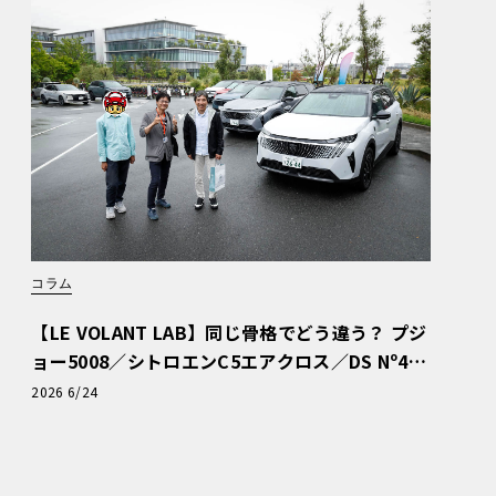
コラム
【LE VOLANT LAB】同じ骨格でどう違う？ プジ
ョー5008／シトロエンC5エアクロス／DS Nº4
読者一気乗りレポート
2026 6/24