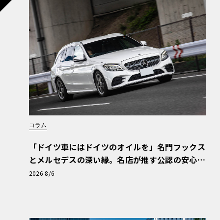
コラム
「ドイツ車にはドイツのオイルを」名門フックス
とメルセデスの深い縁。名店が推す公認の安心
と、Cクラスで味わうシルキーな走り〈PR〉
2026 8/6