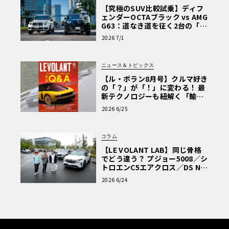
【究極のSUV比較試乗】ディフ
ェンダーOCTAブラック vs AMG
G63：道なき道を征く2台の「対
極的アプローチ」
2026 7/1
ニュース＆トピックス
【ル・ボラン8月号】クルマ好き
の「？」が「！」に変わる！ 最
新テクノロジーも紐解く「輸入
車Q&A」
2026 6/25
コラム
【LE VOLANT LAB】同じ骨格
でどう違う？ プジョー5008／シ
トロエンC5エアクロス／DS Nº4
読者一気乗りレポート
2026 6/24