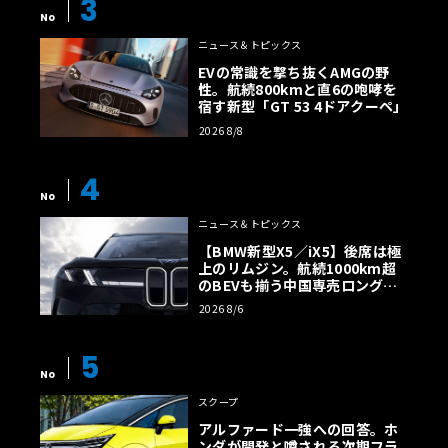
3
No
ニュース＆トピックス
EVの常識を撃ち抜くAMGの野
性。航続800kmと直6の咆哮を
宿す新型「GT 53 4ドアクーペ」
2026 8/8
4
No
ニュース＆トピックス
【BMW新型X5／iX5】後席は極
上のリムジン。航続1000km超
のBEVも揃う中国専売ロング仕
様の全貌
2026 8/6
5
No
スクープ
アルファード一強への回答。ホ
ンダが開発と噂される次期フラ