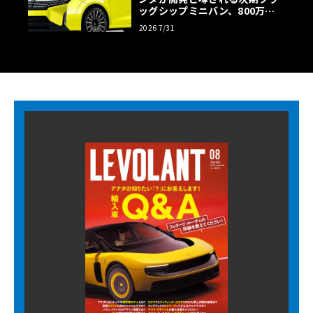
ッグシップミニバン、800万円
超の勝算【予想CG】
2026 7/31