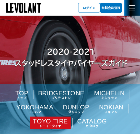
ログイン
無料会員登録
TOP
BRIDGESTONE
MICHELIN
トップ
ブリヂストン
ミシュラン
YOKOHAMA
DUNLOP
NOKIAN
ヨコハマ
ダンロップ
ノキアン
TOYO TIRE
CATALOG
トーヨータイヤ
カタログ