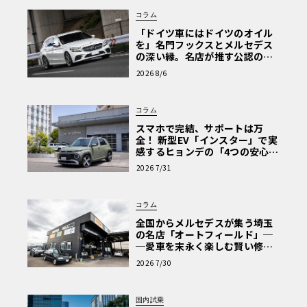
コラム
「ドイツ車にはドイツのオイル
を」名門フックスとメルセデス
の深い縁。名店が推す公認の安
心と、Cクラスで味わうシルキー
2026 8/6
な走り〈PR〉
コラム
スマホで完結、サポートは万
全！ 新型EV「インスター」で実
感するヒョンデの「4つの安心」
【第1回・ヒョンデ6つの疑問：
2026 7/31
Why? Hyundai?】〈PR〉
コラム
全国からメルセデスが集う埼玉
の名店「オートフィールド」─
─愛車を末永く楽しむ賢い修理
術と、プロがフックス製オイル
2026 7/30
を選ぶ理由〈PR〉
国内試乗