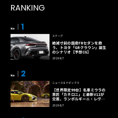
RANKING
1
No
スクープ
絶滅寸前の国産FRセダンを救
う、トヨタ「GRクラウン」誕生
のシナリオ【予想CG】
2026 8/7
2
No
ニュース＆トピックス
【世界限定99台】名車ミウラの
意匠「カネロニ」と最新V12が
交差。ランボルギーニ・レヴエ
ルトに60周年記念車が登場
2026 8/7